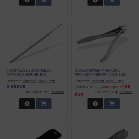
FUSSPFLEGE ECKENHEBER G
NAGELKNIPSER MANIKÜRE
ERADE AUSFÜHRUNG
PEDIKÜRE KNIPSER LANG ZUM
SCHNEIDEN DER FINGER- UND
Lieferzeit:
lieferbar, max. 1 Tag*
Lieferzeit:
lieferbar, max. 1 Tag*
FUSSNÄGEL
3,99 EUR
1,99
(bisher 3,99 EUR)
Sonderpreis
inkl .MwSt., zzgl.
Versand
inkl .MwSt., zzgl.
Versand
EUR