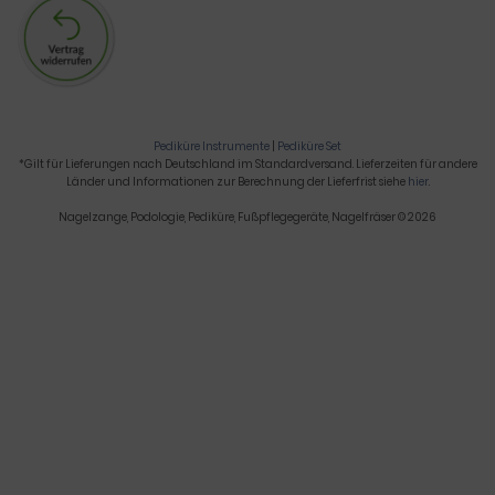
Pediküre Instrumente
|
Pediküre Set
*Gilt für Lieferungen nach Deutschland im Standardversand. Lieferzeiten für andere
Länder und Informationen zur Berechnung der Lieferfrist siehe
hier
.
Nagelzange, Podologie, Pediküre, Fußpflegegeräte, Nagelfräser © 2026