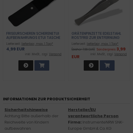
FRISEURSCHEREN SCHERENETUI
GRÄTENPINZETTE EDELSTAHL
AUFBEWAHRUNGS ETUI TASCHE
ROSTFREI ZUR ENTFERNUNG
FÜR HAARSCHEREN SCHEREN BIS
VON FISCHGRÄTEN
Lieferzeit:
lieferbar, max. 1 Tag*
Lieferzeit:
lieferbar, max. 1 Tag*
ZU 6 ZOLL 15,24 CM
4,99 EUR
3,99
(bisher 7,99 EUR)
Sonderpreis
inkl .MwSt., zzgl.
Versand
inkl .MwSt., zzgl.
Versand
EUR
INFORMATIONEN ZUR PRODUKTSICHERHEIT
Sicherheitshinweise
Hersteller/EU
Achtung: Bitte außerhalb der
verantwortliche Person
Reichweite von Kindern
Firma:
InstrumenteNRW SNK-
aufbewahren.
Europe GmbH & Co. KG