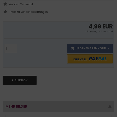
Infos zu Kundenbewertungen
4,99 EUR
inkl .MwSt., zzgl.
Versand
IN DEN WARENKORB
PAY
PAL
DIREKT ZU
ZURÜCK
MEHR BILDER