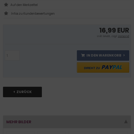
Infos zu Kundenbewertungen
16,99 EUR
inkl .MwSt., zzgl.
Versand
IN DEN WARENKORB
PAY
PAL
DIREKT ZU
ZURÜCK
MEHR BILDER