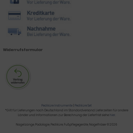
Widerrufsformular
Pediküre Instrumente
|
Pediküre Set
*Gilt für Lieferungen nach Deutschland im Standardversand. Lieferzeiten für andere
Länder und Informationen zur Berechnung der Lieferfrist siehe
hier
.
Nagelzange, Podologie, Pediküre, Fußpflegegeräte, Nagelfräser © 2026