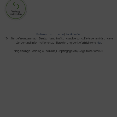
Pediküre Instrumente
|
Pediküre Set
*Gilt für Lieferungen nach Deutschland im Standardversand. Lieferzeiten für andere
Länder und Informationen zur Berechnung der Lieferfrist siehe
hier
.
Nagelzange, Podologie, Pediküre, Fußpflegegeräte, Nagelfräser © 2026