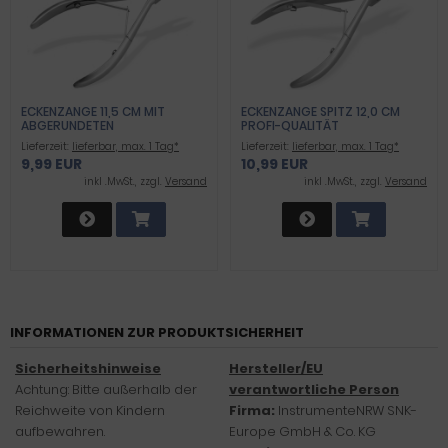
ECKENZANGE 11,5 CM MIT
ECKENZANGE SPITZ 12,0 CM
ABGERUNDETEN
PROFI-QUALITÄT
SCHNEIDBACKEN
Lieferzeit:
lieferbar, max. 1 Tag*
Lieferzeit:
lieferbar, max. 1 Tag*
9,99 EUR
10,99 EUR
inkl .MwSt., zzgl.
Versand
inkl .MwSt., zzgl.
Versand
INFORMATIONEN ZUR PRODUKTSICHERHEIT
Sicherheitshinweise
Hersteller/EU
Achtung: Bitte außerhalb der
verantwortliche Person
Reichweite von Kindern
Firma:
InstrumenteNRW SNK-
aufbewahren.
Europe GmbH & Co. KG