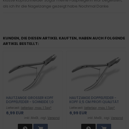
Klasse Kopfschneider Sogar meine Fußpflegerin war begeistert,
als ich Ihr die Nagelzange gezeigt habe. Nochmal Danke.
KUNDEN, DIE DIESEN ARTIKEL KAUFTEN, HABEN AUCH FOLGENDE
ARTIKEL BESTELLT:
HAUTZANGE GROSSER KOPF D
HAUTZANGE DOPPELFEDER -
OPPELFEDER - SCHNEIDE 1,0 C
KOPF 0,5 CM PROFI QUALITÄT
M PROFI QUALIT
Lieferzeit:
lieferbar, max. 1 Tag*
Lieferzeit:
lieferbar, max. 1 Tag*
6,99 EUR
6,99 EUR
inkl .MwSt., zzgl.
Versand
inkl .MwSt., zzgl.
Versand