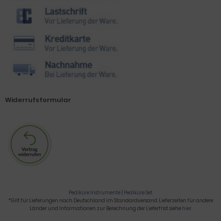
Widerrufsformular
Pediküre Instrumente
|
Pediküre Set
*Gilt für Lieferungen nach Deutschland im Standardversand. Lieferzeiten für andere
Länder und Informationen zur Berechnung der Lieferfrist siehe
hier
.