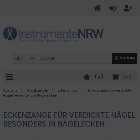
Alle
SUCHEN
(
0
)
(
0
)
Startseite
Nagelzangen
Eckenzangen
Eckenzange für verdickte
Nägel besonders in Nagelecken
ECKENZANGE FÜR VERDICKTE NÄGEL
BESONDERS IN NAGELECKEN