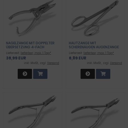
NAGELZANGE MIT DOPPELTER
HAUTZANGE MIT
ÜBERSETZUNG 4-FACH
SCHERENAUGEN AUGENZANGE
GESCHRAUBT
PROFI QUALITÄT
Lieferzeit:
lieferbar, max. 1 Tag*
Lieferzeit:
lieferbar, max. 1 Tag*
36,99 EUR
6,89 EUR
inkl .MwSt., zzgl.
Versand
inkl .MwSt., zzgl.
Versand