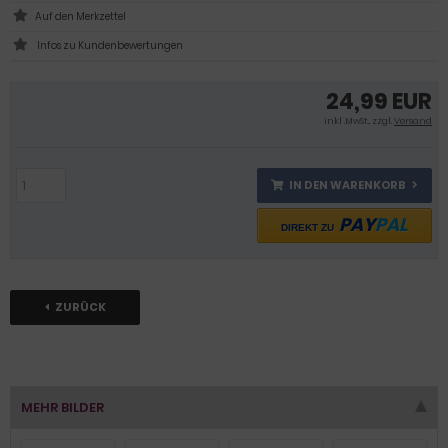
Infos zu Kundenbewertungen
24,99 EUR
inkl .MwSt., zzgl.
Versand
IN DEN WARENKORB
PAY
PAL
DIREKT ZU
ZURÜCK
MEHR BILDER