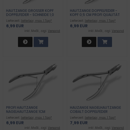
HAUTZANGE GROSSER KOPF D
HAUTZANGE DOPPELFEDER -
OPPELFEDER - SCHNEIDE 1,0 C
KOPF 0,5 CM PROFI QUALITÄT
M PROFI QUALIT
Lieferzeit:
lieferbar, max. 1 Tag*
Lieferzeit:
lieferbar, max. 1 Tag*
6,99 EUR
6,99 EUR
inkl .MwSt., zzgl.
Versand
inkl .MwSt., zzgl.
Versand
PROFI HAUTZANGE
HAUZANGE NAGELHAUTZANGE
NAGELHAUTZANGE 1CM
COBALT DOPPELFEDER
SCHNITT DF ROSTFREI
Lieferzeit:
lieferbar, max. 1 Tag*
Lieferzeit:
lieferbar, max. 1 Tag*
6,99 EUR
7,99 EUR
inkl .MwSt., zzgl.
Versand
inkl .MwSt., zzgl.
Versand