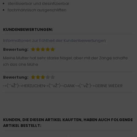
sterilisierbar und desinfizierbar
fachmännisch ausgeschliffen
KUNDENBEWERTUNGEN:
Informationen zur Echtheit der Kundenbewertungen
Bewertung:
Meine Mutter hat sehr starke Nägel, aber mit der Zange schaffe
ich das ohe Mühe
Bewertung:
-»(¯`vŽ¯)-»HERZLICHEN-»(¯`vŽ¯)-»DANK -»(¯`vŽ¯)-»GERNE WIEDER
KUNDEN, DIE DIESEN ARTIKEL KAUFTEN, HABEN AUCH FOLGENDE
ARTIKEL BESTELLT: