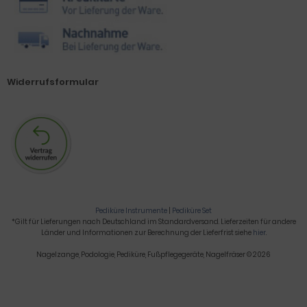
Widerrufsformular
Pediküre Instrumente
|
Pediküre Set
*Gilt für Lieferungen nach Deutschland im Standardversand. Lieferzeiten für andere
Länder und Informationen zur Berechnung der Lieferfrist siehe
hier
.
Nagelzange, Podologie, Pediküre, Fußpflegegeräte, Nagelfräser © 2026