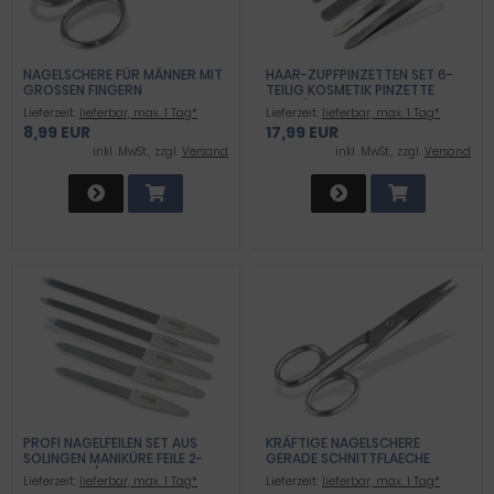
NAGELSCHERE FÜR MÄNNER MIT
HAAR-ZUPFPINZETTEN SET 6-
GROSSEN FINGERN
TEILIG KOSMETIK PINZETTE
SCHRÄG + GERADE
Lieferzeit:
lieferbar, max. 1 Tag*
Lieferzeit:
lieferbar, max. 1 Tag*
8,99 EUR
17,99 EUR
inkl .MwSt., zzgl.
Versand
inkl .MwSt., zzgl.
Versand
PROFI NAGELFEILEN SET AUS
KRÄFTIGE NAGELSCHERE
SOLINGEN MANIKÜRE FEILE 2-
GERADE SCHNITTFLAECHE
SEITIG FEIN/GROB
Lieferzeit:
lieferbar, max. 1 Tag*
Lieferzeit:
lieferbar, max. 1 Tag*
SAPHIRNAGELFEILEN ZUR