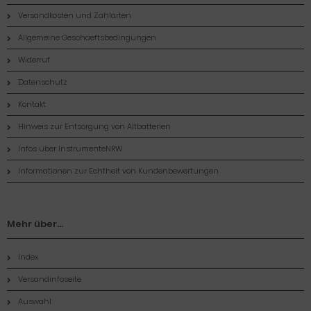
Versandkosten und Zahlarten
Allgemeine Geschaeftsbedingungen
Widerruf
Datenschutz
Kontakt
Hinweis zur Entsorgung von Altbatterien
Infos über InstrumenteNRW
Informationen zur Echtheit von Kundenbewertungen
Mehr über...
Index
Versandinfoseite
Auswahl