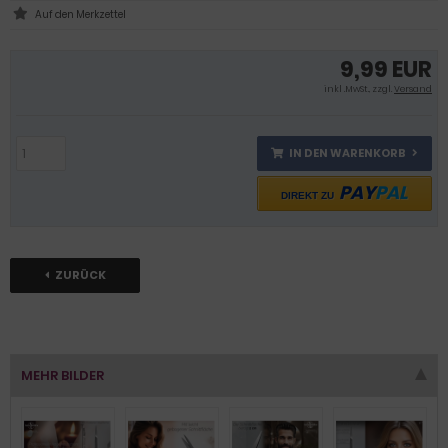
9,99 EUR
inkl .MwSt., zzgl.
Versand
IN DEN WARENKORB
PAY
PAL
DIREKT ZU
ZURÜCK
MEHR BILDER