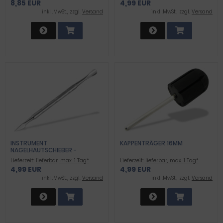
8,85 EUR
4,99 EUR
OPTIMALEN NAGELPFLEGE
inkl .MwSt., zzgl.
Versand
inkl .MwSt., zzgl.
Versand
INSTRUMENT
KAPPENTRÄGER 16MM
NAGELHAUTSCHIEBER -
NAGELHAUT MESSER SPITZ
Lieferzeit:
lieferbar, max. 1 Tag*
Lieferzeit:
lieferbar, max. 1 Tag*
4,99 EUR
4,99 EUR
inkl .MwSt., zzgl.
Versand
inkl .MwSt., zzgl.
Versand