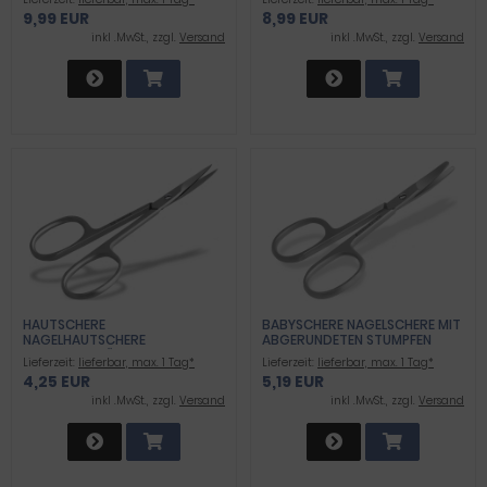
GELSCHERE MIT GEBOGENER SC
9,99 EUR
8,99 EUR
HNITTFLÄCHE - SCHERE FÜR DI
E FUSSPFLEGE UND PEDIKÜRE AUS
inkl .MwSt., zzgl.
Versand
inkl .MwSt., zzgl.
Versand
EDELSTAHL MIT ETUI
HAUTSCHERE
BABYSCHERE NAGELSCHERE MIT
NAGELHAUTSCHERE
ABGERUNDETEN STUMPFEN
PROFIQUALITÄT
ENDEN AUS ROSTFREIEM
Lieferzeit:
lieferbar, max. 1 Tag*
Lieferzeit:
lieferbar, max. 1 Tag*
EDELSTAHL BESTENS GEEIGNET
4,25 EUR
5,19 EUR
ALS BABYNAGELSCHERE ZUM
SICHEREN KÜRZEN VON FINGER-
inkl .MwSt., zzgl.
Versand
inkl .MwSt., zzgl.
Versand
UND FUSSNÄGEL