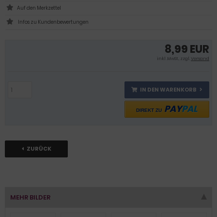
Infos zu Kundenbewertungen
8,99 EUR
inkl .MwSt., zzgl.
Versand
IN DEN WARENKORB
PAY
PAL
DIREKT ZU
ZURÜCK
MEHR BILDER