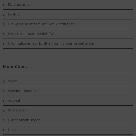
Datenschutz
Kontakt
Hinweis zur Entsorgung von Altbatterien
Infos über InstrumenteNRW
Informationen zur Echtheit von Kundenbewertungen
Mehr über...
Index
Versandinfoseite
Auswahl
Referenzen
Kundenmeinungen
Links