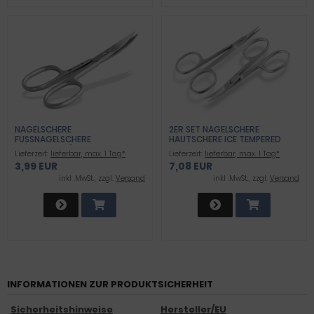
NAGELSCHERE
2ER SET NAGELSCHERE
FUSSNAGELSCHERE P
HAUTSCHERE ICE TEMPERED
ROFIQUALITÄT
STAINLESS STEEL
Lieferzeit:
lieferbar, max. 1 Tag*
Lieferzeit:
lieferbar, max. 1 Tag*
3,99 EUR
7,08 EUR
inkl .MwSt., zzgl.
Versand
inkl .MwSt., zzgl.
Versand
INFORMATIONEN ZUR PRODUKTSICHERHEIT
Sicherheitshinweise
Hersteller/EU