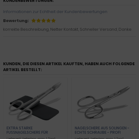
KUNDENBEWERTUNGEN:
Informationen zur Echtheit der Kundenbewertungen
Bewertung:
korrekte Beschreibung, Netter Kontakt, Schneller Versand, Danke
KUNDEN, DIE DIESEN ARTIKEL KAUFTEN, HABEN AUCH FOLGENDE
ARTIKEL BESTELLT:
EXTRA STARKE
NAGELSCHERE AUS SOLINGEN -
FUSSNAGELSCHERE FÜR F
ECHTE SCHRAUBE - PROFI
USSNÄGEL 10,5 CM - PREMIUM NA
Lieferzeit:
lieferbar, max. 1 Tag*
Lieferzeit:
lieferbar, max. 1 Tag*