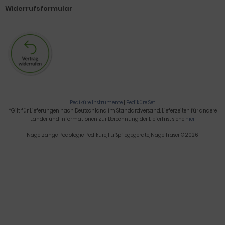
Widerrufsformular
Pediküre Instrumente
|
Pediküre Set
*Gilt für Lieferungen nach Deutschland im Standardversand. Lieferzeiten für andere
Länder und Informationen zur Berechnung der Lieferfrist siehe
hier
.
Nagelzange, Podologie, Pediküre, Fußpflegegeräte, Nagelfräser © 2026