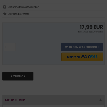
Artikeldatenblatt drucken
17,99 EUR
inkl .MwSt., zzgl.
Versand
IN DEN WARENKORB
PAY
PAL
DIREKT ZU
ZURÜCK
MEHR BILDER