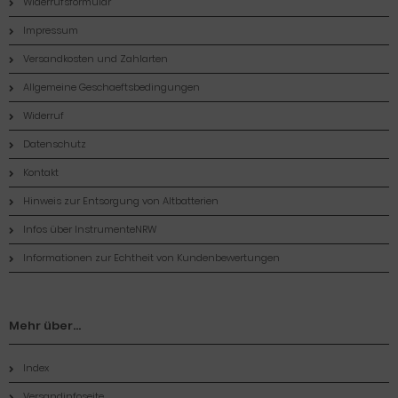
Widerrufsformular
Impressum
Versandkosten und Zahlarten
Allgemeine Geschaeftsbedingungen
Widerruf
Datenschutz
Kontakt
Hinweis zur Entsorgung von Altbatterien
Infos über InstrumenteNRW
Informationen zur Echtheit von Kundenbewertungen
Mehr über...
Index
Versandinfoseite