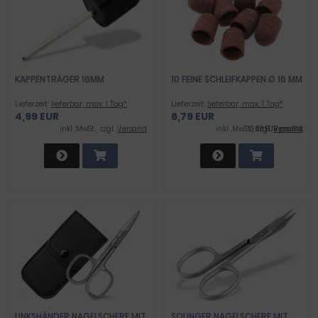
KAPPENTRÄGER 16MM
10 FEINE SCHLEIFKAPPEN Ø 16 MM
Lieferzeit:
lieferbar, max. 1 Tag*
Lieferzeit:
lieferbar, max. 1 Tag*
4,99 EUR
6,79 EUR
inkl .MwSt., zzgl.
Versand
inkl .MwSt., zzgl.
0,68 EUR pro Stk.
Versand
LINKSHÄNDER NAGELSCHERE MIT
SOLINGER NAGELSCHERE MIT