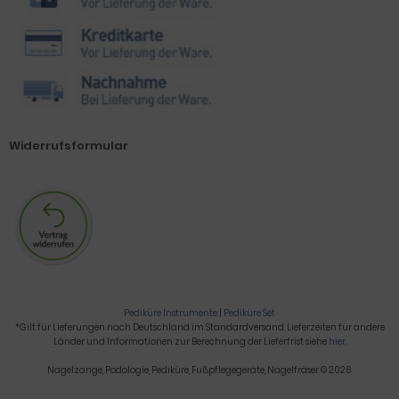
Widerrufsformular
Pediküre Instrumente
|
Pediküre Set
*Gilt für Lieferungen nach Deutschland im Standardversand. Lieferzeiten für andere
Länder und Informationen zur Berechnung der Lieferfrist siehe
hier
.
Nagelzange, Podologie, Pediküre, Fußpflegegeräte, Nagelfräser © 2026