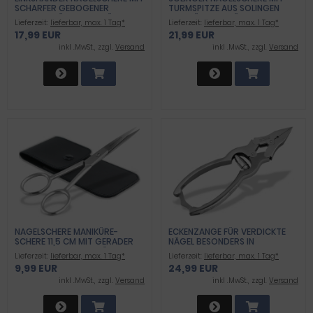
SCHARFER GEBOGENER
TURMSPITZE AUS SOLINGEN
SCHNITTFLÄCHE MANIKÜRE
MANIKÜRE PEDIKÜRE UNVERSAL
Lieferzeit:
lieferbar, max. 1 Tag*
Lieferzeit:
lieferbar, max. 1 Tag*
PEDIKÜRE SCHERE ZUR
SCHERE MIT EXTRA SCHARFER
17,99 EUR
21,99 EUR
NAGELPFLEGE AUS ROSTFREIEM
UND FEINER SCHNITTFLÄCHE
SCHERENSTAHL MIT ETUI ZUM
NAGELHAUTSCHERE EDELSTAHL
inkl .MwSt., zzgl.
Versand
inkl .MwSt., zzgl.
Versand
KÜRZEN VON FINGERNÄGEL UND
ROSTFREI ZUM SCHNEIDEN VON
FUSSNÄGEL
FINGERNÄGEL FUSSNÄGEL N
AGELHAUT
NAGELSCHERE MANIKÜRE-
ECKENZANGE FÜR VERDICKTE
SCHERE 11,5 CM MIT GERADER
NÄGEL BESONDERS IN
SCHARFER SCHNITTFLÄCHE
NAGELECKEN
Lieferzeit:
lieferbar, max. 1 Tag*
Lieferzeit:
lieferbar, max. 1 Tag*
SCHERE MIT MIKROVERZAHUNG
9,99 EUR
24,99 EUR
inkl .MwSt., zzgl.
Versand
inkl .MwSt., zzgl.
Versand