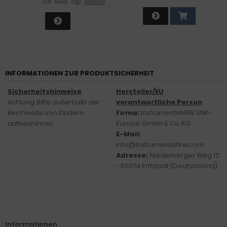
inkl .MwSt., zzgl.
Versand
INFORMATIONEN ZUR PRODUKTSICHERHEIT
Sicherheitshinweise
Hersteller/EU
Achtung: Bitte außerhalb der
verantwortliche Person
Reichweite von Kindern
Firma:
InstrumenteNRW SNK-
aufbewahren.
Europe GmbH & Co. KG
E-Mail:
info@InstrumenteNrw.com
Adresse:
Niederberger Weg 12
- 50374 Erftstadt (Deutschland)
Informationen