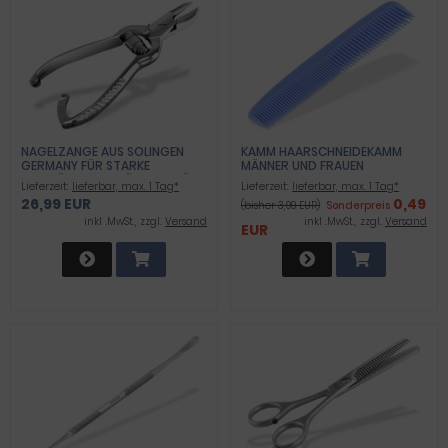
NAGELZANGE AUS SOLINGEN
KAMM HAARSCHNEIDEKAMM
GERMANY FÜR STARKE
MÄNNER UND FRAUEN
FUSSNÄGEL MANIKÜRE PEDIKÜRE N
HAARKAMM 12,5 CM
Lieferzeit:
lieferbar, max. 1 Tag*
Lieferzeit:
lieferbar, max. 1 Tag*
AGELKNIPSER SOLINGER F
FRISIERKAMM
26,99 EUR
0,49
(bisher 3,99 EUR)
Sonderpreis
USSNAGELZANGE MIT PU
PROFFESSIONELLER
FFERFEDER 14 CM
TASCHENKAMM - BRUCHFEST -
inkl .MwSt., zzgl.
Versand
inkl .MwSt., zzgl.
Versand
EUR
ZUM HAARE SCHNEIDEN - HAIR
COMB