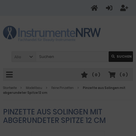
Alle
SUCHEN
(
0
)
(
0
)
Startseite
Modellbau
Feine Pinzetten
Pinzette aus Solingen mit
abgerundeter Spitze 12 cm
PINZETTE AUS SOLINGEN MIT
ABGERUNDETER SPITZE 12 CM