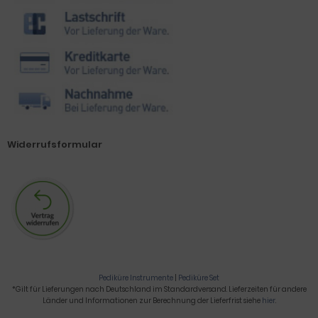
Widerrufsformular
Pediküre Instrumente
|
Pediküre Set
*Gilt für Lieferungen nach Deutschland im Standardversand. Lieferzeiten für andere
Länder und Informationen zur Berechnung der Lieferfrist siehe
hier
.