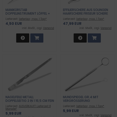
MANIKÜRSTAB
EFFILIERSCHERE AUS SOLINGEN
DOPPELINSTRUMENT LÖFFEL +
HAARSCHERE FRISEUR SCHERE
FLACHER SPATEL
MADE IN GERMANY MIT
Lieferzeit:
lieferbar, max. 1 Tag*
Lieferzeit:
lieferbar, max. 1 Tag*
ZWEISEITIGER ZAHNUNG
4,50 EUR
47,99 EUR
inkl .MwSt., zzgl.
Versand
inkl .MwSt., zzgl.
Versand
NAGELFEILE METALL
MUNDSPIEGEL GR.4 MIT
DOPPELSEITIG 2 IN 1 15,5 CM FEIN
VERGRÖSSERUNG
GROB 2 SEITIG FÜR FINGER UND
Lieferzeit:
AUSVERKAUFT Lieferzeit 8
Lieferzeit:
lieferbar, max. 1 Tag*
FUSSNÄGEL MANIKÜRE UND P
Monate*
5,99 EUR
EDIKÜRE FÜR DAMEN UND H
5,99 EUR
ERREN
inkl .MwSt., zzgl.
Versand