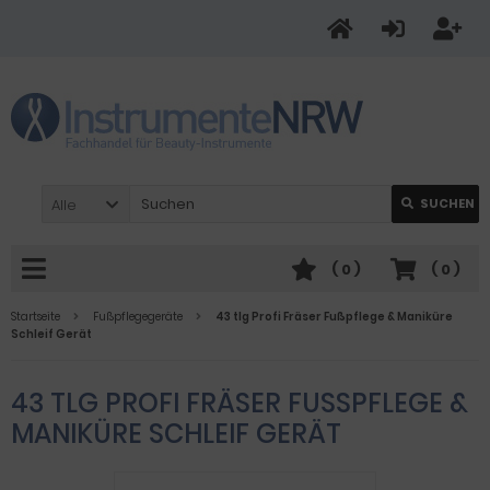
Alle
SUCHEN
(
0
)
(
0
)
Startseite
Fußpflegegeräte
43 tlg Profi Fräser Fußpflege & Maniküre
Schleif Gerät
43 TLG PROFI FRÄSER FUSSPFLEGE & M
ANIKÜRE SCHLEIF GERÄT