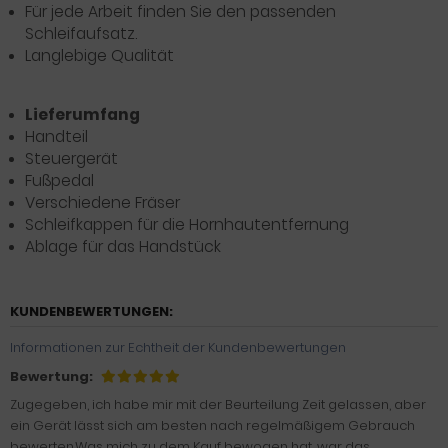
Für jede Arbeit finden Sie den passenden
Schleifaufsatz.
Langlebige Qualität
Lieferumfang
Handteil
Steuergerät
Fußpedal
Verschiedene Fräser
Schleifkappen für die Hornhautentfernung
Ablage für das Handstück
KUNDENBEWERTUNGEN:
Informationen zur Echtheit der Kundenbewertungen
Bewertung:
Zugegeben, ich habe mir mit der Beurteilung Zeit gelassen, aber
ein Gerät lässt sich am besten nach regelmäßigem Gebrauch
bewerten.Was mich zu dem Kauf bewogen hat, war das