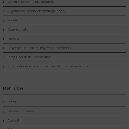
Versandkosten und Zahlarten
Allgemeine Geschaeftsbedingungen
Widerruf
Datenschutz
Kontakt
Hinweis zur Entsorgung von Altbatterien
Infos über InstrumenteNRW
Informationen zur Echtheit von Kundenbewertungen
Mehr über...
Index
Versandinfoseite
Auswahl