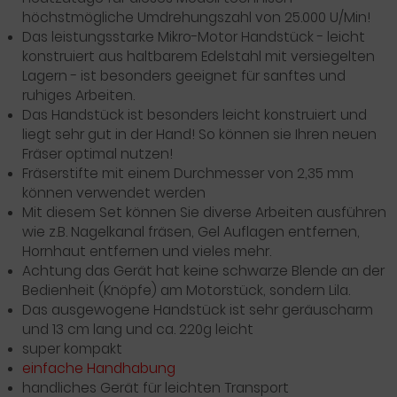
höchstmögliche Umdrehungszahl von 25.000 U/Min!
Das leistungsstarke Mikro-Motor Handstück - leicht
konstruiert aus haltbarem Edelstahl mit versiegelten
Lagern - ist besonders geeignet für sanftes und
ruhiges Arbeiten.
Das Handstück ist besonders leicht konstruiert und
liegt sehr gut in der Hand! So können sie Ihren neuen
Fräser optimal nutzen!
Fräserstifte mit einem Durchmesser von 2,35 mm
können verwendet werden
Mit diesem Set können Sie diverse Arbeiten ausführen
wie z.B. Nagelkanal fräsen, Gel Auflagen entfernen,
Hornhaut entfernen und vieles mehr.
Achtung das Gerät hat keine schwarze Blende an der
Bedienheit (Knöpfe) am Motorstück, sondern Lila.
Das ausgewogene Handstück ist sehr geräuscharm
und 13 cm lang und ca. 220g leicht
super kompakt
einfache Handhabung
handliches Gerät für leichten Transport