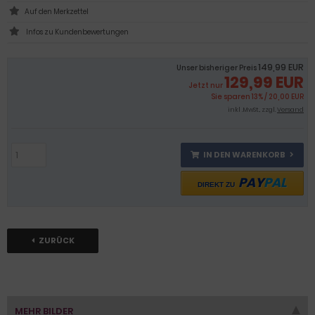
Infos zu Kundenbewertungen
149,99 EUR
Unser bisheriger Preis
129,99 EUR
Jetzt nur
Sie sparen 13% / 20,00 EUR
inkl .MwSt., zzgl.
Versand
IN DEN WARENKORB
PAY
PAL
DIREKT ZU
ZURÜCK
MEHR BILDER