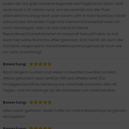
jeden der auf gute Handwerksgeräte wert legt.Dieser Motor läuft
auch noch in 10 Jahren rund, und da rechnet sich der Preis
allemal.Nachschlag nach über einem Jahr in Gebrauch:Das Gerät
schnurrt wie am ersten Tag!! Und meinem Kommentar kann ich
noch hinzufügen, dass ich das Gerät für kleine
Reparaturen/Schleifarbeiten im Haushalt benutzt habe, es hat
auch hier keine Wünsche offen gelassen. Das Gerät, als auch die
Vorsätze zeigen keine Verschleißerscheinungen,es ist nach wie
vor sehr zuverlässig!
Bewertung:
Nach langem Suchen und vielen schlechten Geräten endlich
etwas gefunden, dass wirklich hilft und effektiv wirkt. (Für
Privatgebrauch)Die Sendung war innerhalb kürzester Zeit mit
Tages- und Uhrzeitange da. Wir bedanken uns recht herzlich.
Bewertung:
alles super gelaufen, leider hatte ich meine Bewertung vergessen
abzugeben
Bewertung: