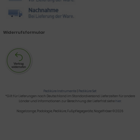
Widerrufsformular
Pediküre Instrumente
|
Pediküre Set
*Gilt für Lieferungen nach Deutschland im Standardversand. Lieferzeiten für andere
Länder und Informationen zur Berechnung der Lieferfrist siehe
hier
.
Nagelzange, Podologie, Pediküre, Fußpflegegeräte, Nagelfräser © 2026