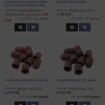
KERAMISCHER GROBER FRÄSER-
KAPPENTRÄGER 16MM
BIT FÜR DIE ENTFERNUNG DER
HORNHAUT
Lieferzeit:
lieferbar, max. 1 Tag*
Lieferzeit:
lieferbar, max. 1 Tag*
4,99
4,99 EUR
(bisher 11,99 EUR)
Sonderpreis
inkl .MwSt., zzgl.
Versand
inkl .MwSt., zzgl.
Versand
EUR
10 FEINE SCHLEIFKAPPEN Ø 16 MM
SCHLEIFKAPPEN MITTEL 16MM
Lieferzeit:
lieferbar, max. 1 Tag*
Lieferzeit:
lieferbar, max. 1 Tag*
6,79 EUR
6,79 EUR
inkl .MwSt., zzgl.
0,68 EUR pro Stk.
Versand
inkl .MwSt., zzgl.
0,68 EUR pro Stk.
Versand