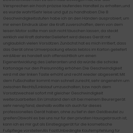
Versprechen ein hoch präzise laufendes Handteil zu erhalten....und
es wurde wahr!!Sehr leise und gut zu handhaben. Die 8
Geschwindigkeitsstufen habe ich an den Händen ausprobiert, um
mir einen Eindruck über die Kraft zuverschaffen, denn von dem
leisen Motor sollte man sich nicht täuschen lassen, da steckt
wirklich viel Kraft dahinter.Geliefert wird dieses Gerät mit
unglaublich vielen Vorsätzen. Zunächst hat es mich irrritiert, dass
das Gerät ohne Umverpackung etwas lieblos im Karton geliefert
wird.Aber es handelt sich offensichtlich um einen
Eigenentwicklung des Lieferanten und da würde die schicke
Kartonage nur den Preisunnötig erhöhen. Die Geschwindigkeit
wird mit der linken Taste erhöht und recht wieder abgesenkt. Mit
dem Fußschalter kommt man schnell zurecht, sehr angenehm um
zwischen Rechts/Linkslauf umzuschalten, bzw. nach dem
Vorsatzwechsel sofort mit gleicher Geschwindigkeit
weiterzuarbeiten. Ein Umstand den ich bei meinem Beurergerät
sehr nervig fand, deshalb wollte ich auch für dieses
professionelles Gerät haben, ohne zu tief in den Geldbeutel zu
greifen.Obwohl es bei uns nur für den privaten Hausgebrauch ist,
kann ich es mir gut als Einstiegsgerät für die kosmetische
Fußpflege vorstellen.Als Fazit:Unbedingte Kaufempfehlung für