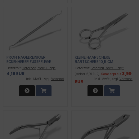
PROFI NAGELREINIGER
KLEINE HAARSCHERE
ECKENHEBER FUSSPFLEGE D
BARTSCHERE 10,5 CM
OPPELINSTRUMENT AUS R
EDELSTAHL ROSTFREI
Lieferzeit:
lieferbar, max. 1 Tag*
Lieferzeit:
lieferbar, max. 1 Tag*
OSTFREIEM EDELSTAHL ZUM B
4,19 EUR
3,99
(bisher 6,99 EUR)
Sonderpreis
EHANDELN VON NAGELECKEN A
LS IDEALES F
inkl .MwSt., zzgl.
Versand
inkl .MwSt., zzgl.
Versand
EUR
USSPFLEGEWERKZEUG