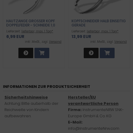
HAUTZANGE GROSSER KOPF D
KOPFSCHNEIDER HALB EINSEITIG
OPPELFEDER - SCHNEIDE 1,0 C
GERADE
M PROFI QUALIT
Lieferzeit:
lieferbar, max. 1 Tag*
Lieferzeit:
lieferbar, max. 1 Tag*
6,99 EUR
13,99 EUR
inkl .MwSt., zzgl.
Versand
inkl .MwSt., zzgl.
Versand
INFORMATIONEN ZUR PRODUKTSICHERHEIT
Sicherheitshinweise
Hersteller/EU
Achtung: Bitte außerhalb der
verantwortliche Person
Reichweite von Kindern
Firma:
InstrumenteNRW SNK-
aufbewahren.
Europe GmbH & Co. KG
E-Mail:
info@InstrumenteNrw.com