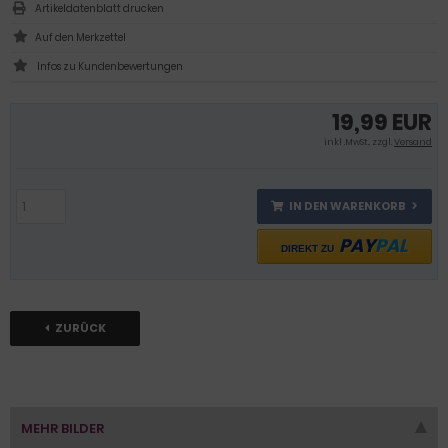
Artikeldatenblatt drucken
Infos zu Kundenbewertungen
19,99 EUR
inkl .MwSt., zzgl.
Versand
IN DEN WARENKORB
PAY
PAL
DIREKT ZU
ZURÜCK
MEHR BILDER