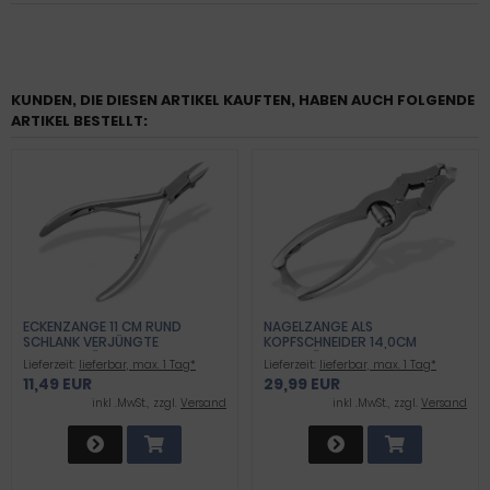
KUNDEN, DIE DIESEN ARTIKEL KAUFTEN, HABEN AUCH FOLGENDE
ARTIKEL BESTELLT:
ECKENZANGE 11 CM RUND
NAGELZANGE ALS
SCHLANK VERJÜNGTE
KOPFSCHNEIDER 14,0CM
SCHNITTFLÄCHE
DOPPELÜBERSETZUNG
Lieferzeit:
lieferbar, max. 1 Tag*
Lieferzeit:
lieferbar, max. 1 Tag*
11,49 EUR
29,99 EUR
inkl .MwSt., zzgl.
Versand
inkl .MwSt., zzgl.
Versand