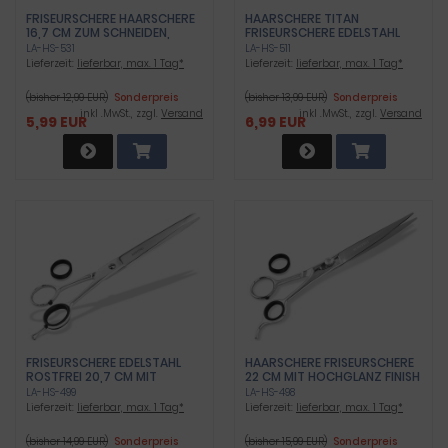
FRISEURSCHERE HAARSCHERE
HAARSCHERE TITAN
16,7 CM ZUM SCHNEIDEN,
FRISEURSCHERE EDELSTAHL
STYLEN VON HAAREN
ROSTFREI 14,6 CM
LA-HS-531
LA-HS-511
Lieferzeit:
lieferbar, max. 1 Tag*
Lieferzeit:
lieferbar, max. 1 Tag*
(bisher 12,99 EUR)
Sonderpreis
(bisher 13,99 EUR)
Sonderpreis
inkl .MwSt., zzgl.
Versand
inkl .MwSt., zzgl.
Versand
5,99 EUR
6,99 EUR
FRISEURSCHERE EDELSTAHL
HAARSCHERE FRISEURSCHERE
ROSTFREI 20,7 CM MIT
22 CM MIT HOCHGLANZ FINISH
HOCHGLANZ FINISH
LA-HS-499
LA-HS-498
Lieferzeit:
lieferbar, max. 1 Tag*
Lieferzeit:
lieferbar, max. 1 Tag*
(bisher 14,99 EUR)
Sonderpreis
(bisher 15,99 EUR)
Sonderpreis