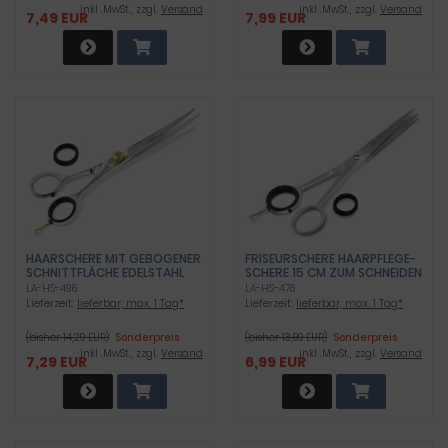
inkl .MwSt., zzgl.
Versand
inkl .MwSt., zzgl.
Versand
7,49 EUR
7,99 EUR
HAARSCHERE MIT GEBOGENER
FRISEURSCHERE HAARPFLEGE-
SCHNITTFLÄCHE EDELSTAHL
SCHERE 15 CM ZUM SCHNEIDEN
ROSTFREI 18,1 CM
VON HAAREN
LA-HS-496
LA-HS-478
Lieferzeit:
lieferbar, max. 1 Tag*
Lieferzeit:
lieferbar, max. 1 Tag*
(bisher 14,29 EUR)
Sonderpreis
(bisher 13,99 EUR)
Sonderpreis
inkl .MwSt., zzgl.
Versand
inkl .MwSt., zzgl.
Versand
7,29 EUR
6,99 EUR