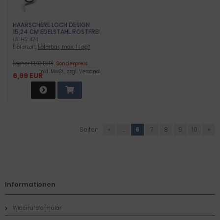
HAARSCHERE LOCH DESIGN
15,24 CM EDELSTAHL ROSTFREI
LA-HS-424
Lieferzeit:
lieferbar, max. 1 Tag*
(bisher 13,99 EUR)
Sonderpreis
inkl .MwSt., zzgl.
Versand
6,99 EUR
Seiten:
«
...
6
7
8
9
10
»
Informationen
Widerrufsformular