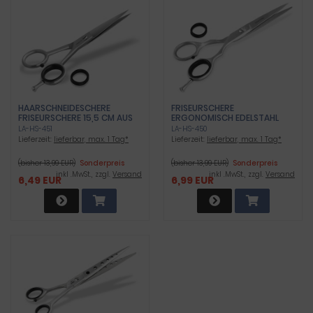
HAARSCHNEIDESCHERE
FRISEURSCHERE
FRISEURSCHERE 15,5 CM AUS
ERGONOMISCH EDELSTAHL
ROSTFREIEM EDELSTAHL
ROSTFREI 17 CM
LA-HS-451
LA-HS-450
Lieferzeit:
lieferbar, max. 1 Tag*
Lieferzeit:
lieferbar, max. 1 Tag*
(bisher 13,99 EUR)
Sonderpreis
(bisher 13,99 EUR)
Sonderpreis
inkl .MwSt., zzgl.
Versand
inkl .MwSt., zzgl.
Versand
6,49 EUR
6,99 EUR