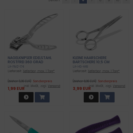
NAGELKNIPSER EDELSTAHL
KLEINE HAARSCHERE
ROSTFREI 360 GRAD
BARTSCHERE 10,5 CM
EDELSTAHL ROSTFREI
LA-FMZ-174
LA-HS-449
Lieferzeit:
lieferbar, max. 1 Tag*
Lieferzeit:
lieferbar, max. 1 Tag*
(bisher 5,99 EUR)
Sonderpreis
(bisher 6,99 EUR)
Sonderpreis
inkl .MwSt., zzgl.
Versand
inkl .MwSt., zzgl.
Versand
1,99 EUR
3,99 EUR