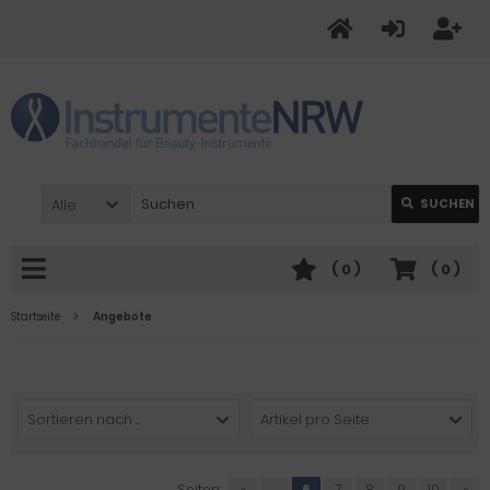
Alle
SUCHEN
(
0
)
(
0
)
Startseite
Angebote
Sortieren nach ...
Artikel pro Seite
Seiten:
«
...
6
7
8
9
10
»