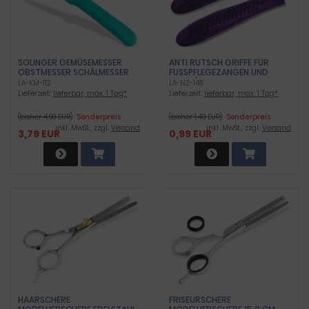
SOLINGER GEMÜSEMESSER
ANTI RUTSCH GRIFFE FÜR
OBSTMESSER SCHÄLMESSER
FUSSPFLEGEZANGEN UND M
AUS ROSTFREIEN EDELSTAHL
ANIKÜREZANGEN LILA
LA-KM-112
LA-NZ-148
ZUM SCHNEIDEN ODER
Lieferzeit:
lieferbar, max. 1 Tag*
Lieferzeit:
lieferbar, max. 1 Tag*
SCHÄLEN VON OBST &
GEMÜSE 18 CM
(bisher 4,99 EUR)
Sonderpreis
(bisher 1,49 EUR)
Sonderpreis
inkl .MwSt., zzgl.
Versand
inkl .MwSt., zzgl.
Versand
3,79 EUR
0,99 EUR
HAARSCHERE
FRISEURSCHERE