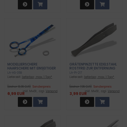
MODELLIERSCHERE
GRÄTENPINZETTE EDELSTAHL
HAARSCHERE MIT EINSEITIGER
ROSTFREI ZUR ENTFERNUNG
ZAHNUNG ZUM AUSDÜNNEN
VON FISCHGRÄTEN
LA-HS-359
LA-PI-217
DER HAARE
Lieferzeit:
lieferbar, max. 1 Tag*
Lieferzeit:
lieferbar, max. 1 Tag*
(bisher 13,99 EUR)
Sonderpreis
(bisher 7,99 EUR)
Sonderpreis
inkl .MwSt., zzgl.
Versand
inkl .MwSt., zzgl.
Versand
6,99 EUR
3,99 EUR