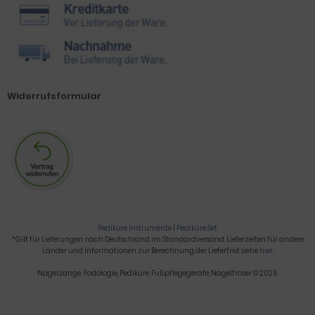
Widerrufsformular
Pediküre Instrumente
|
Pediküre Set
*Gilt für Lieferungen nach Deutschland im Standardversand. Lieferzeiten für andere
Länder und Informationen zur Berechnung der Lieferfrist siehe
hier
.
Nagelzange, Podologie, Pediküre, Fußpflegegeräte, Nagelfräser © 2026