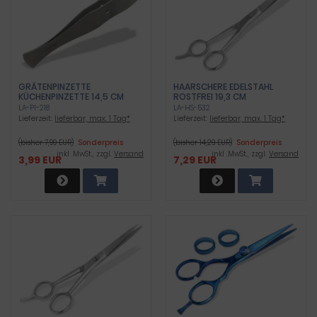
GRÄTENPINZETTE
HAARSCHERE EDELSTAHL
KÜCHENPINZETTE 14,5 CM
ROSTFREI 19,3 CM
ROSTFREIER EDELSTAHL
LA-PI-218
LA-HS-532
Lieferzeit:
lieferbar, max. 1 Tag*
Lieferzeit:
lieferbar, max. 1 Tag*
(bisher 7,99 EUR)
Sonderpreis
(bisher 14,29 EUR)
Sonderpreis
inkl .MwSt., zzgl.
Versand
inkl .MwSt., zzgl.
Versand
3,99 EUR
7,29 EUR