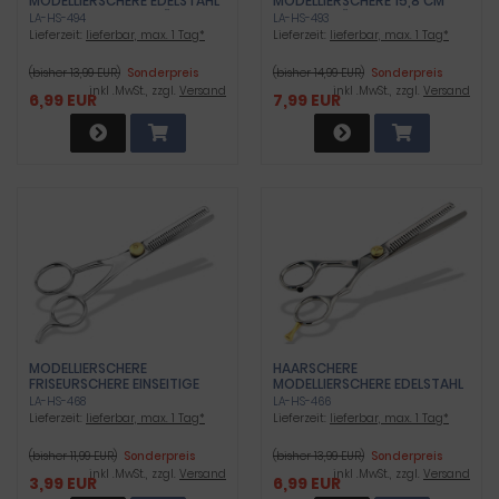
MODELLIERSCHERE EDELSTAHL
MODELLIERSCHERE 15,8 CM
ROSTFREI ZUM AUSDÜNNEN
ZUM AUSDÜNNEN UND
LA-HS-494
LA-HS-493
DER HAARE 15,7 CM
MODELLIEREN DER HAARE
Lieferzeit:
lieferbar, max. 1 Tag*
Lieferzeit:
lieferbar, max. 1 Tag*
(bisher 13,99 EUR)
Sonderpreis
(bisher 14,99 EUR)
Sonderpreis
inkl .MwSt., zzgl.
Versand
inkl .MwSt., zzgl.
Versand
6,99 EUR
7,99 EUR
MODELLIERSCHERE
HAARSCHERE
FRISEURSCHERE EINSEITIGE
MODELLIERSCHERE EDELSTAHL
ZAHNUNG 14,5 CM
ROSTFREI MIT HOCHGLANZ
LA-HS-468
LA-HS-466
FINISH
Lieferzeit:
lieferbar, max. 1 Tag*
Lieferzeit:
lieferbar, max. 1 Tag*
(bisher 11,99 EUR)
Sonderpreis
(bisher 13,99 EUR)
Sonderpreis
inkl .MwSt., zzgl.
Versand
inkl .MwSt., zzgl.
Versand
3,99 EUR
6,99 EUR