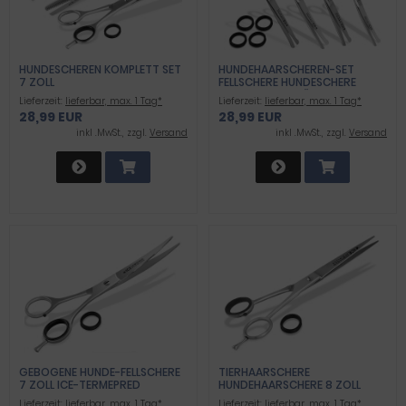
HUNDESCHEREN KOMPLETT SET
HUNDEHAARSCHEREN-SET
7 ZOLL
FELLSCHERE HUNDESCHERE
HAARSCHEREN FÜR HUNDE 4-
Lieferzeit:
lieferbar, max. 1 Tag*
Lieferzeit:
lieferbar, max. 1 Tag*
TEILIG
28,99 EUR
28,99 EUR
inkl .MwSt., zzgl.
Versand
inkl .MwSt., zzgl.
Versand
GEBOGENE HUNDE-FELLSCHERE
TIERHAARSCHERE
7 ZOLL ICE-TERMEPRED
HUNDEHAARSCHERE 8 ZOLL
EDELSTAHL
Lieferzeit:
lieferbar, max. 1 Tag*
Lieferzeit:
lieferbar, max. 1 Tag*