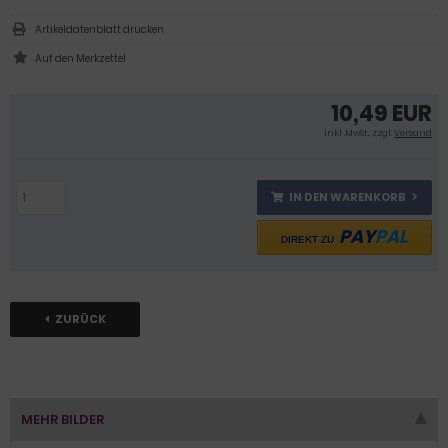
Artikeldatenblatt drucken
10,49 EUR
inkl .MwSt., zzgl.
Versand
IN DEN WARENKORB
PAY
PAL
DIREKT ZU
ZURÜCK
MEHR BILDER