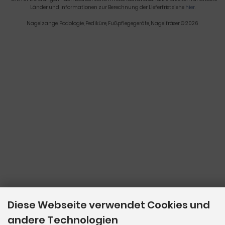
Länder und Informationen zur Berechnung der Lieferfrist siehe
hier
.
Nagelzange, Podologie, Pediküre, Fußpflegegeräte, Nagelfräser © 2026
Diese Webseite verwendet Cookies und
andere Technologien