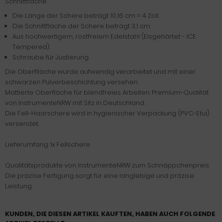
Schnittfläche.
Die Länge der Schere beträgt 10,16 cm = 4 Zoll.
Die Schnittfläche der Schere beträgt 3,1 cm.
Aus hochwertigem, rostfreiem Edelstahl (Eisgehärtet - ICE
Tempered).
Schraube für Justierung.
Die Oberflläche wurde aufwendig verarbeitet und mit einer
schwarzen Pulverbeschichtung versehen.
Mattierte Oberfläche für blendfreies Arbeiten. Premium-Qualität
von InstrumenteNRW mit Sitz in Deutschland.
Die Fell-Haarschere wird in hygienischer Verpackung (PVC-Etui)
versendet.
Lieferumfang: 1x Fellschere
Qualitätsprodukte von InstrumenteNRW zum Schnäppchenpreis.
Die präzise Fertigung sorgt für eine langlebige und präzise
Leistung.
KUNDEN, DIE DIESEN ARTIKEL KAUFTEN, HABEN AUCH FOLGENDE