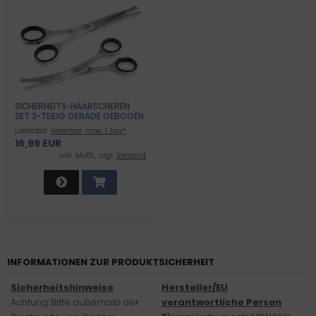
SICHERHEITS-HAARSCHEREN
SET 2-TEILIG GERADE GEBOGEN
ABGERUNDET-STUMPFE ENDEN
Lieferzeit:
lieferbar, max. 1 Tag*
FRISEURSCHEREN
16,99 EUR
inkl .MwSt., zzgl.
Versand
INFORMATIONEN ZUR PRODUKTSICHERHEIT
Sicherheitshinweise
Hersteller/EU
Achtung: Bitte außerhalb der
verantwortliche Person