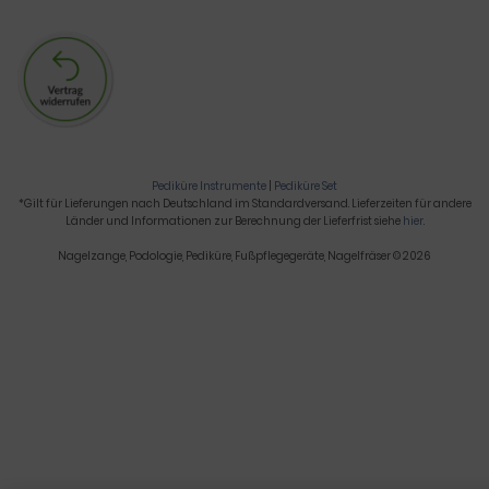
Pediküre Instrumente
|
Pediküre Set
*Gilt für Lieferungen nach Deutschland im Standardversand. Lieferzeiten für andere
Länder und Informationen zur Berechnung der Lieferfrist siehe
hier
.
Nagelzange, Podologie, Pediküre, Fußpflegegeräte, Nagelfräser © 2026