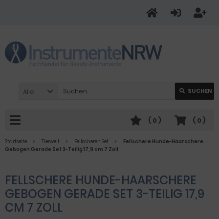
Alle
SUCHEN
(
0
)
(
0
)
Startseite
Tierwelt
Fellscheren Set
Fellschere Hunde-Haarschere
Gebogen Gerade Set 3-Teilig 17,9 cm 7 Zoll
FELLSCHERE HUNDE-HAARSCHERE
GEBOGEN GERADE SET 3-TEILIG 17,9
CM 7 ZOLL