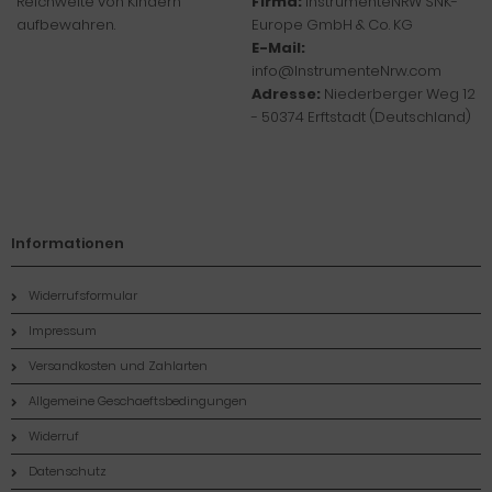
Reichweite von Kindern
Firma:
InstrumenteNRW SNK-
aufbewahren.
Europe GmbH & Co. KG
E-Mail:
info@InstrumenteNrw.com
Adresse:
Niederberger Weg 12
- 50374 Erftstadt (Deutschland)
Informationen
Widerrufsformular
Impressum
Versandkosten und Zahlarten
Allgemeine Geschaeftsbedingungen
Widerruf
Datenschutz