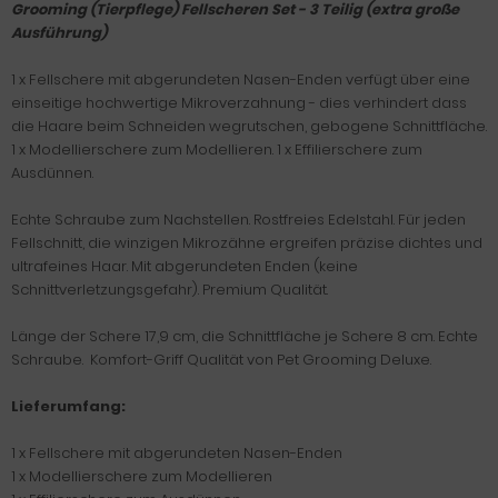
Grooming (Tierpflege) Fellscheren Set - 3 Teilig (extra große
Ausführung)
1 x Fellschere mit abgerundeten Nasen-Enden verfügt über eine
einseitige hochwertige Mikroverzahnung - dies verhindert dass
die Haare beim Schneiden wegrutschen, gebogene Schnittfläche.
1 x Modellierschere zum Modellieren. 1 x Effilierschere zum
Ausdünnen.
Echte Schraube zum Nachstellen. Rostfreies Edelstahl. Für jeden
Fellschnitt, die winzigen Mikrozähne ergreifen präzise dichtes und
ultrafeines Haar. Mit abgerundeten Enden (keine
Schnittverletzungsgefahr). Premium Qualität.
Länge der Schere 17,9 cm, die Schnittfläche je Schere 8 cm. Echte
Schraube. Komfort-Griff Qualität von Pet Grooming Deluxe.
Lieferumfang:
1 x Fellschere mit abgerundeten Nasen-Enden
1 x Modellierschere zum Modellieren