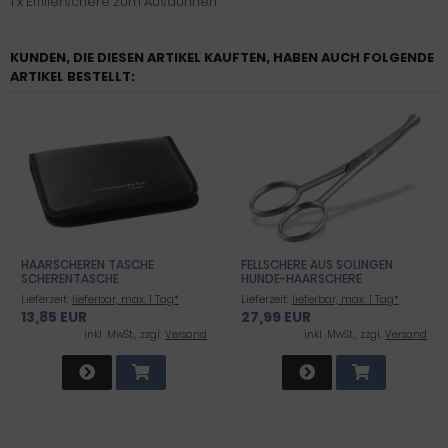
1 x Effilierschere zum Ausdünnen
KUNDEN, DIE DIESEN ARTIKEL KAUFTEN, HABEN AUCH FOLGENDE
ARTIKEL BESTELLT:
HAARSCHEREN TASCHE
FELLSCHERE AUS SOLINGEN
SCHERENTASCHE
HUNDE-HAARSCHERE
AUFBEWAHRUNGSTASCHE
PFOTENSCHERE MIT EINSEITIGER
Lieferzeit:
lieferbar, max. 1 Tag*
Lieferzeit:
lieferbar, max. 1 Tag*
FRISEURSCHEREN ETUI MIT
MIKROVERZAHNUNG
13,85 EUR
27,99 EUR
REISSVERSCHLUSS
HUNDESCHERE MIT GEBOGENER
SCHNITTFLÄCHE FÜR DIE
inkl .MwSt., zzgl.
Versand
inkl .MwSt., zzgl.
Versand
FELLPFLEGE VON HUNDEN
KATZEN