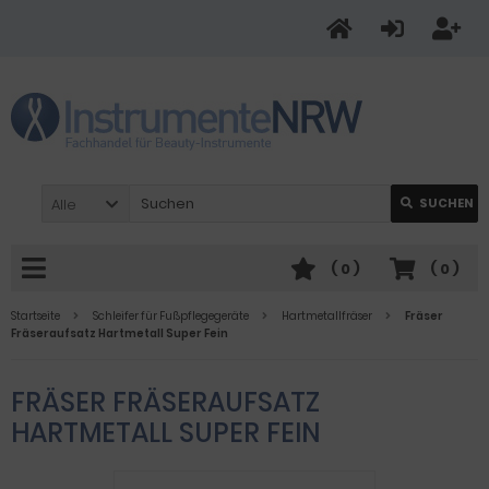
Alle
SUCHEN
(
0
)
(
0
)
Startseite
Schleifer für Fußpflegegeräte
Hartmetallfräser
Fräser
Fräseraufsatz Hartmetall Super Fein
FRÄSER FRÄSERAUFSATZ
HARTMETALL SUPER FEIN