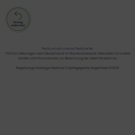
Pediküre Instrumente
|
Pediküre Set
*Gilt für Lieferungen nach Deutschland im Standardversand. Lieferzeiten für andere
Länder und Informationen zur Berechnung der Lieferfrist siehe
hier
.
Nagelzange, Podologie, Pediküre, Fußpflegegeräte, Nagelfräser © 2026