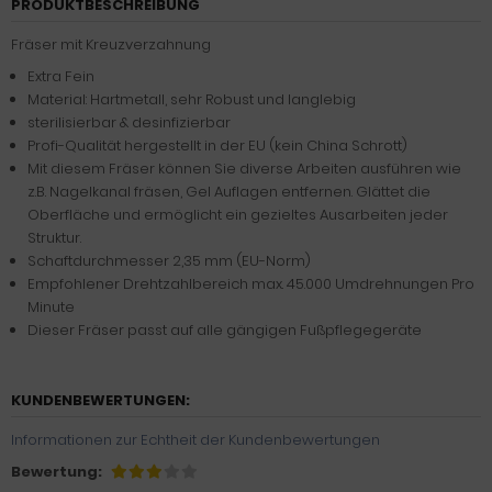
PRODUKTBESCHREIBUNG
Fräser mit Kreuzverzahnung
Extra Fein
Material: Hartmetall, sehr Robust und langlebig
sterilisierbar & desinfizierbar
Profi-Qualität hergestellt in der EU (kein China Schrott)
Mit diesem Fräser können Sie diverse Arbeiten ausführen wie
z.B. Nagelkanal fräsen, Gel Auflagen entfernen. Glättet die
Oberfläche und ermöglicht ein gezieltes Ausarbeiten jeder
Struktur.
Schaftdurchmesser 2,35 mm (EU-Norm)
Empfohlener Drehtzahlbereich max. 45.000 Umdrehnungen Pro
Minute
Dieser Fräser passt auf alle gängigen Fußpflegegeräte
KUNDENBEWERTUNGEN:
Informationen zur Echtheit der Kundenbewertungen
Bewertung: