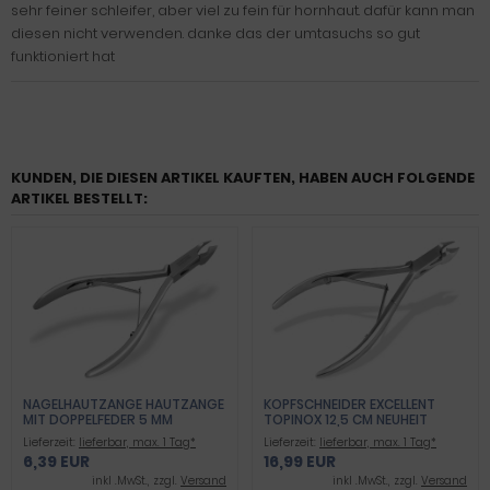
sehr feiner schleifer, aber viel zu fein für hornhaut. dafür kann man
diesen nicht verwenden. danke das der umtasuchs so gut
funktioniert hat
KUNDEN, DIE DIESEN ARTIKEL KAUFTEN, HABEN AUCH FOLGENDE
ARTIKEL BESTELLT:
NAGELHAUTZANGE HAUTZANGE
KOPFSCHNEIDER EXCELLENT
MIT DOPPELFEDER 5 MM
TOPINOX 12,5 CM NEUHEIT
SCHNITT ROSTFREIES
Lieferzeit:
lieferbar, max. 1 Tag*
Lieferzeit:
lieferbar, max. 1 Tag*
EDELSTAHL
6,39 EUR
16,99 EUR
inkl .MwSt., zzgl.
Versand
inkl .MwSt., zzgl.
Versand