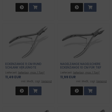
ECKENZANGE 11 CM RUND
NAGELZANGE NAGELSCHERE
SCHLANK VERJÜNGTE
ECKENZANGE 10 CM FÜR TIEF
SCHNITTFLÄCHE
EINGEWACHSENE FUSSNÄGEL A
Lieferzeit:
lieferbar, max. 1 Tag*
Lieferzeit:
lieferbar, max. 1 Tag*
US ROSTFREIEM EDELSTAHL
11,49 EUR
11,99 EUR
inkl .MwSt., zzgl.
Versand
inkl .MwSt., zzgl.
Versand