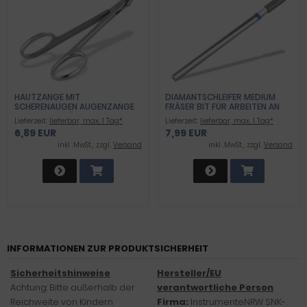
HAUTZANGE MIT
DIAMANTSCHLEIFER MEDIUM
SCHERENAUGEN AUGENZANGE
FRÄSER BIT FÜR ARBEITEN AN
PROFI QUALITÄT
DEN NAGEL UND HORNHAUT
Lieferzeit:
lieferbar, max. 1 Tag*
Lieferzeit:
lieferbar, max. 1 Tag*
6,89 EUR
7,99 EUR
inkl .MwSt., zzgl.
Versand
inkl .MwSt., zzgl.
Versand
INFORMATIONEN ZUR PRODUKTSICHERHEIT
Sicherheitshinweise
Hersteller/EU
Achtung: Bitte außerhalb der
verantwortliche Person
Reichweite von Kindern
Firma:
InstrumenteNRW SNK-