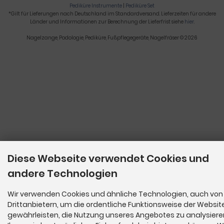
Pediküre Instrumente
|
Pediküre Set
*Gilt für Lieferungen nach Deutschland im Standardversand. Lieferzeiten für andere
Länder und Informationen zur Berechnung der Lieferfrist siehe
hier
.
Nagelzange, Podologie, Pediküre, Fußpflegegeräte, Nagelfräser © 2026
Diese Webseite verwendet Cookies und
andere Technologien
Wir verwenden Cookies und ähnliche Technologien, auch von
Drittanbietern, um die ordentliche Funktionsweise der Websit
gewährleisten, die Nutzung unseres Angebotes zu analysier