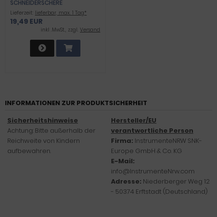
SCHNEIDERSCHERE
TEXTILSCHERE EDELSTAHL
Lieferzeit:
lieferbar, max. 1 Tag*
ROSTFREI 30 CM STOFF-SCHERE
19,49 EUR
MIT MIRKOVERZAHNUNG
OPTIMAL GEEIGNET FÜR STOFFE,
inkl .MwSt., zzgl.
Versand
NÄHEN UND KLEIDUNG 12 ZOLL
INFORMATIONEN ZUR PRODUKTSICHERHEIT
Sicherheitshinweise
Hersteller/EU
Achtung: Bitte außerhalb der
verantwortliche Person
Reichweite von Kindern
Firma:
InstrumenteNRW SNK-
aufbewahren.
Europe GmbH & Co. KG
E-Mail:
info@InstrumenteNrw.com
Adresse:
Niederberger Weg 12
- 50374 Erftstadt (Deutschland)