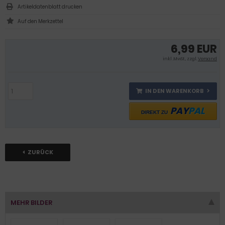
Artikeldatenblatt drucken
6,99 EUR
inkl .MwSt., zzgl.
Versand
IN DEN WARENKORB
PAY
PAL
DIREKT ZU
ZURÜCK
MEHR BILDER