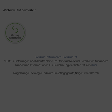
Widerrufsformular
Pediküre Instrumente
|
Pediküre Set
*Gilt für Lieferungen nach Deutschland im Standardversand. Lieferzeiten für andere
Länder und Informationen zur Berechnung der Lieferfrist siehe
hier
.
Nagelzange, Podologie, Pediküre, Fußpflegegeräte, Nagelfräser © 2026