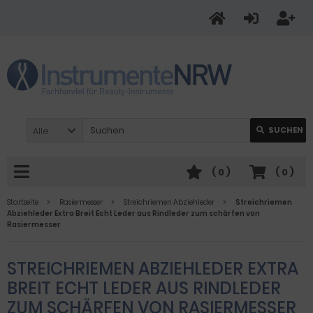
Alle
SUCHEN
(
0
)
(
0
)
Startseite
Rasiermesser
Streichriemen Abziehleder
Streichriemen
Abziehleder Extra Breit Echt Leder aus Rindleder zum schärfen von
Rasiermesser
STREICHRIEMEN ABZIEHLEDER EXTRA
BREIT ECHT LEDER AUS RINDLEDER
ZUM SCHÄRFEN VON RASIERMESSER