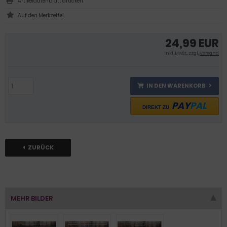
Artikeldatenblatt drucken
24,99 EUR
inkl .MwSt., zzgl.
Versand
IN DEN WARENKORB
PAY
PAL
DIREKT ZU
ZURÜCK
MEHR BILDER