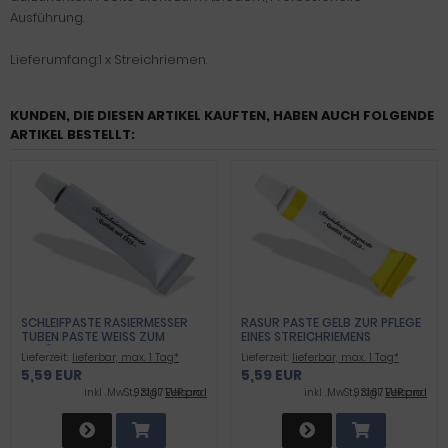
Ausführung.
Lieferumfang:1 x Streichriemen.
KUNDEN, DIE DIESEN ARTIKEL KAUFTEN, HABEN AUCH FOLGENDE
ARTIKEL BESTELLT:
SCHLEIFPASTE RASIERMESSER
RASUR PASTE GELB ZUR PFLEGE
TUBEN PASTE WEISS ZUM S
EINES STREICHRIEMENS
CHÄRFEN
Lieferzeit:
lieferbar, max. 1 Tag*
Lieferzeit:
lieferbar, max. 1 Tag*
5,59 EUR
5,59 EUR
inkl .MwSt., zzgl.
931,67 EUR pro l
Versand
inkl .MwSt., zzgl.
931,67 EUR pro l
Versand