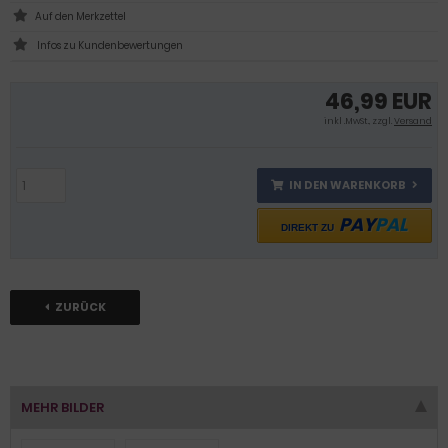
Infos zu Kundenbewertungen
46,99 EUR
inkl .MwSt., zzgl.
Versand
IN DEN WARENKORB
PAY
PAL
DIREKT ZU
ZURÜCK
MEHR BILDER