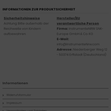
INFORMATIONEN ZUR PRODUKTSICHERHEIT
Sicherheitshinweise
Hersteller/EU
Achtung: Bitte außerhalb der
verantwortliche Person
Reichweite von Kindern
Firma:
InstrumenteNRW SNK-
aufbewahren.
Europe GmbH & Co. KG
E-Mail:
info@InstrumenteNrw.com
Adresse:
Niederberger Weg 12
- 50374 Erftstadt (Deutschland)
Informationen
Widerrufsformular
Impressum
Versandkosten und Zahlarten