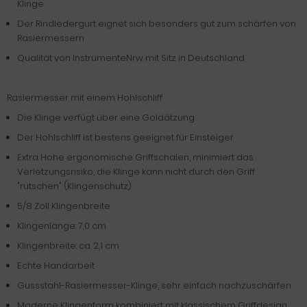
Klinge
Der Rindledergurt eignet sich besonders gut zum schärfen von
Rasiermessern
Qualität von InstrumenteNrw mit Sitz in Deutschland
Rasiermesser mit einem Hohlschliff
Die Klinge verfügt über eine Goldätzung
Der Hohlschliff ist bestens geeignet für Einsteiger
Extra Hohe ergonomische Griffschalen, minimiert das
Verletzungsrisiko, die Klinge kann nicht durch den Griff
"rutschen" (Klingenschutz)
5/8 Zoll Klingenbreite
Klingenlänge: 7,0 cm
Klingenbreite: ca. 2,1 cm
Echte Handarbeit
Gussstahl-Rasiermesser-Klinge, sehr einfach nachzuschärfen
Moderne Klingenform kombiniert mit klassischem Griffdesign