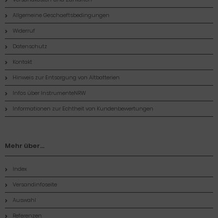
Allgemeine Geschaeftsbedingungen
Widerruf
Datenschutz
Kontakt
Hinweis zur Entsorgung von Altbatterien
Infos über InstrumenteNRW
Informationen zur Echtheit von Kundenbewertungen
Mehr über...
Index
Versandinfoseite
Auswahl
Referenzen