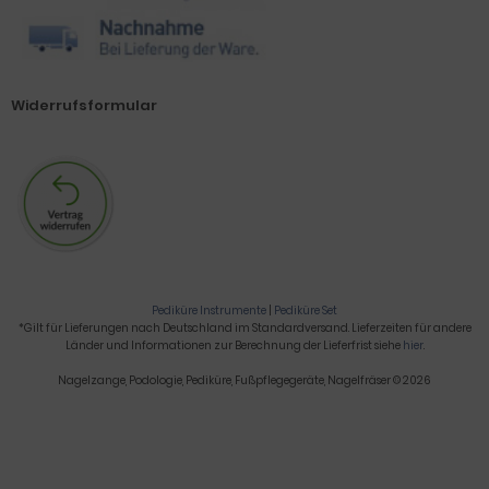
Widerrufsformular
Pediküre Instrumente
|
Pediküre Set
*Gilt für Lieferungen nach Deutschland im Standardversand. Lieferzeiten für andere
Länder und Informationen zur Berechnung der Lieferfrist siehe
hier
.
Nagelzange, Podologie, Pediküre, Fußpflegegeräte, Nagelfräser © 2026