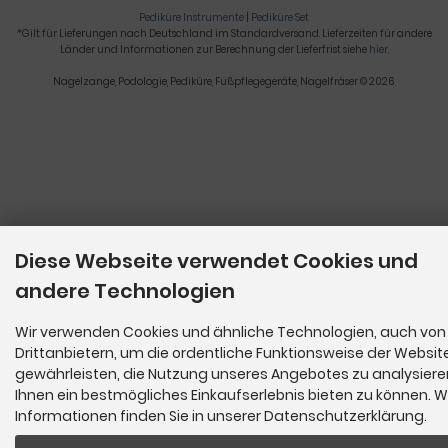
Pediküre Instrumente
|
Pediküre Set
*Gilt für Lieferungen nach Deutschland im Standardversand. Lieferzeiten für andere
Länder und Informationen zur Berechnung der Lieferfrist siehe
hier
.
Nagelzange, Podologie, Pediküre, Fußpflegegeräte, Nagelfräser © 2026
Diese Webseite verwendet Cookies und
andere Technologien
Wir verwenden Cookies und ähnliche Technologien, auch von
Drittanbietern, um die ordentliche Funktionsweise der Websit
gewährleisten, die Nutzung unseres Angebotes zu analysier
Ihnen ein bestmögliches Einkaufserlebnis bieten zu können. W
Informationen finden Sie in unserer Datenschutzerklärung.