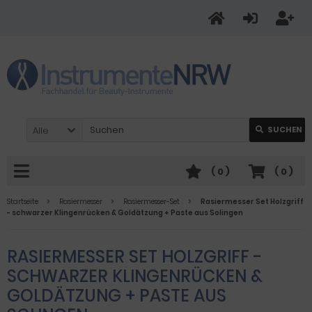
Alle
SUCHEN
(
0
)
(
0
)
Startseite
Rasiermesser
Rasiermesser-Set
Rasiermesser Set Holzgriff
- schwarzer Klingenrücken & Goldätzung + Paste aus Solingen
RASIERMESSER SET HOLZGRIFF -
SCHWARZER KLINGENRÜCKEN &
GOLDÄTZUNG + PASTE AUS