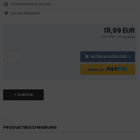
Artikeldatenblatt drucken
18,99 EUR
inkl .MwSt., zzgl.
Versand
IN DEN WARENKORB
PAY
PAL
DIREKT ZU
ZURÜCK
PRODUKTBESCHREIBUNG