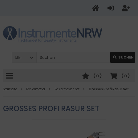
Alle
SUCHEN
(
0
)
(
0
)
Startseite
Rasiermesser
Rasiermesser-Set
Grosses Profi Rasur Set
GROSSES PROFI RASUR SET