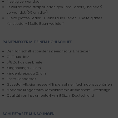
4 seitig verwendbar
Es wurde extra strapazierfähiges Echt-Leder (Rindleder)
verwendet. (0,5 cm dick)
1 Seite glattes Leder - 1 Seite raues Leder - 1 Seite glattes
Kunstleder - 1 Seite Baumwollstoff
RASIERMESSER MIT EINEM HOHLSCHLIFF
Der Hohlschliff ist bestens geeignet für Einsteiger
Griff aus Holz
5/8 Zoll Klingenbreite
Klingenlänge: 7,0 cm
Klingenbreite: ca. 2,1 cm
Echte Handarbeit
Gussstahl-Rasiermesser-Klinge, sehr einfach nachzuschärfen
Moderne Klingenform kombiniert mit klassischem Griffdesign
Qualität von InstrumenteNrw mit Sitz in Deutschland
SCHLEIFPASTE AUS SOLINGEN