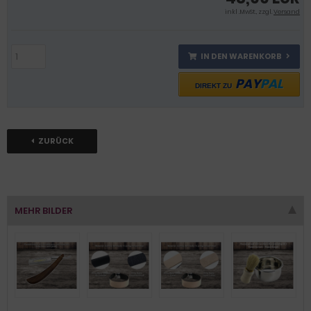
inkl .MwSt., zzgl.
Versand
IN DEN WARENKORB
PAY
PAL
DIREKT ZU
ZURÜCK
MEHR BILDER