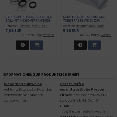
BARTSCHERE HAARSCHERE 4,5
SCHLEIFPASTE RASIERMESSER
ZOLL MIT MIKROVERZAHNUNG
TUBEN PASTE WEISS ZUM S
UND FINGERAUFLAGE
CHÄRFEN
Lieferzeit:
lieferbar, max. 1 Tag*
Lieferzeit:
lieferbar, max. 1 Tag*
7,99 EUR
5,59 EUR
inkl .MwSt., zzgl.
Versand
inkl .MwSt., zzgl.
931,67 EUR pro l
Versand
INFORMATIONEN ZUR PRODUKTSICHERHEIT
Sicherheitshinweise
Hersteller/EU
Achtung: Bitte außerhalb der
verantwortliche Person
Reichweite von Kindern
Firma:
InstrumenteNRW SNK-
aufbewahren.
Europe GmbH & Co. KG
E-Mail:
info@InstrumenteNrw.com
Adresse:
Niederberger Weg 12