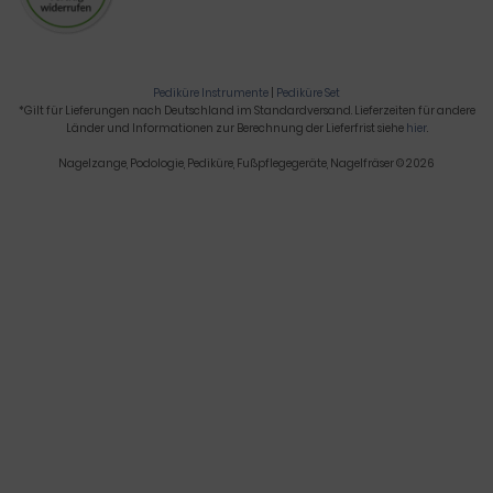
Pediküre Instrumente
|
Pediküre Set
*Gilt für Lieferungen nach Deutschland im Standardversand. Lieferzeiten für andere
Länder und Informationen zur Berechnung der Lieferfrist siehe
hier
.
Nagelzange, Podologie, Pediküre, Fußpflegegeräte, Nagelfräser © 2026