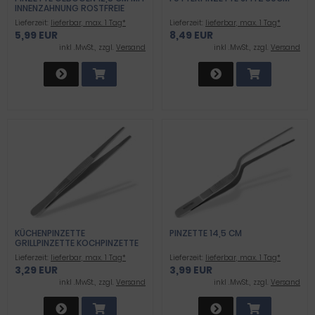
INNENZAHNUNG ROSTFREIE
PINCETTE AUS EDELSTAHL
Lieferzeit:
lieferbar, max. 1 Tag*
Lieferzeit:
lieferbar, max. 1 Tag*
5,99 EUR
8,49 EUR
inkl .MwSt., zzgl.
Versand
inkl .MwSt., zzgl.
Versand
KÜCHENPINZETTE
PINZETTE 14,5 CM
GRILLPINZETTE KOCHPINZETTE
GERADE 9 CM
Lieferzeit:
lieferbar, max. 1 Tag*
Lieferzeit:
lieferbar, max. 1 Tag*
3,29 EUR
3,99 EUR
inkl .MwSt., zzgl.
Versand
inkl .MwSt., zzgl.
Versand