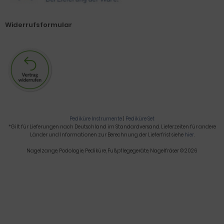
Widerrufsformular
Pediküre Instrumente
|
Pediküre Set
*Gilt für Lieferungen nach Deutschland im Standardversand. Lieferzeiten für andere
Länder und Informationen zur Berechnung der Lieferfrist siehe
hier
.
Nagelzange, Podologie, Pediküre, Fußpflegegeräte, Nagelfräser © 2026