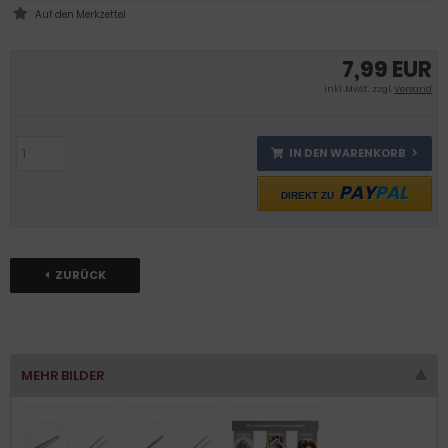
7,99 EUR
inkl .MwSt., zzgl.
Versand
IN DEN WARENKORB
PAY
PAL
DIREKT ZU
ZURÜCK
MEHR BILDER