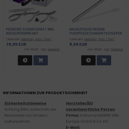
PEDIKÜRE SCHLEIFGERÄT INKL.
NAGELPFLEGE FRÄSER
NAGELFRÄSERN MIT
FUSSPFLEGE DIAMANTSCHLEIFER M
NAGELZANGEN-SET
ITTLERE KÖRNUNG ZYLINDER F
Lieferzeit:
lieferbar, max. 1 Tag*
Lieferzeit:
lieferbar, max. 1 Tag*
ÜR ARBEITEN AN DEN NÄGELN U
76,99 EUR
8,99 EUR
ND HORNHAUT
inkl .MwSt., zzgl.
Versand
inkl .MwSt., zzgl.
Versand
INFORMATIONEN ZUR PRODUKTSICHERHEIT
Sicherheitshinweise
Hersteller/EU
Achtung: Bitte außerhalb der
verantwortliche Person
Reichweite von Kindern
Firma:
InstrumenteNRW SNK-
aufbewahren.
Europe GmbH & Co. KG
E-Mail: