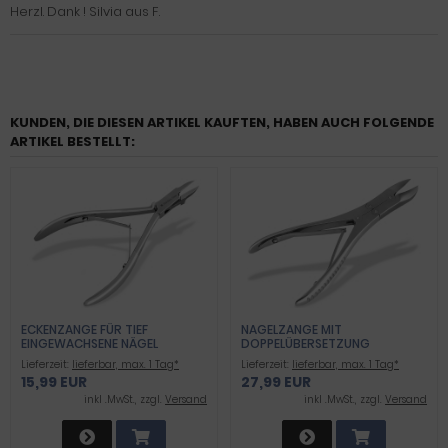
Herzl. Dank ! Silvia aus F.
KUNDEN, DIE DIESEN ARTIKEL KAUFTEN, HABEN AUCH FOLGENDE
ARTIKEL BESTELLT:
ECKENZANGE FÜR TIEF
NAGELZANGE MIT
EINGEWACHSENE NÄGEL
DOPPELÜBERSETZUNG
EXCELLENT INOX 11,5CM
Lieferzeit:
lieferbar, max. 1 Tag*
Lieferzeit:
lieferbar, max. 1 Tag*
15,99 EUR
27,99 EUR
inkl .MwSt., zzgl.
Versand
inkl .MwSt., zzgl.
Versand