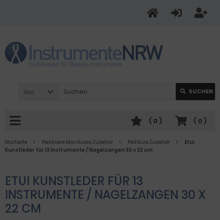
Alle
SUCHEN
(
0
)
(
0
)
Startseite
Pedikuere Manikuere Zubehör
Pediküre Zubehör
Etui
Kunstleder für 13 Instrumente / Nagelzangen 30 x 22 cm
ETUI KUNSTLEDER FÜR 13
INSTRUMENTE / NAGELZANGEN 30 X
22 CM