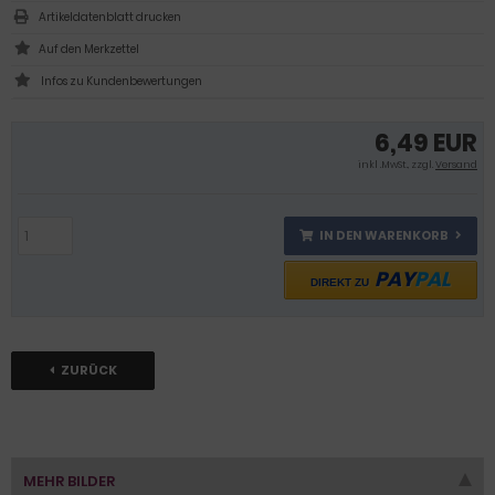
Artikeldatenblatt drucken
Infos zu Kundenbewertungen
6,49 EUR
inkl .MwSt., zzgl.
Versand
IN DEN WARENKORB
PAY
PAL
DIREKT ZU
ZURÜCK
MEHR BILDER