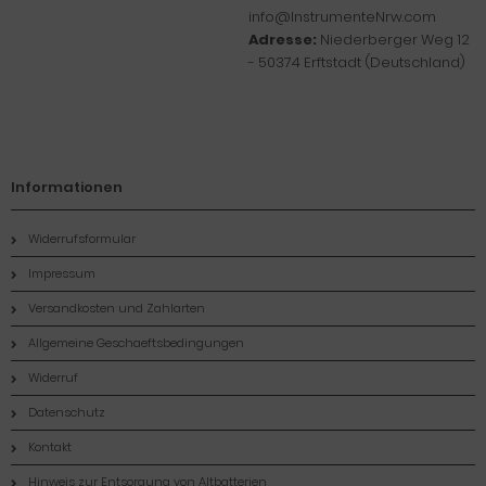
info@InstrumenteNrw.com
Adresse:
Niederberger Weg 12
- 50374 Erftstadt (Deutschland)
Informationen
Widerrufsformular
Impressum
Versandkosten und Zahlarten
Allgemeine Geschaeftsbedingungen
Widerruf
Datenschutz
Kontakt
Hinweis zur Entsorgung von Altbatterien