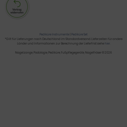
Pediküre Instrumente
|
Pediküre Set
*Gilt für Lieferungen nach Deutschland im Standardversand. Lieferzeiten für andere
Länder und Informationen zur Berechnung der Lieferfrist siehe
hier
.
Nagelzange, Podologie, Pediküre, Fußpflegegeräte, Nagelfräser © 2026