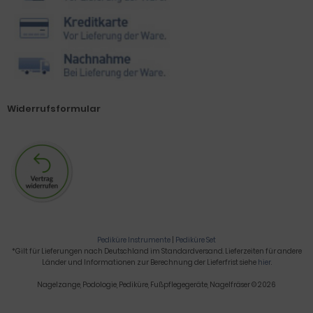
Widerrufsformular
Pediküre Instrumente
|
Pediküre Set
*Gilt für Lieferungen nach Deutschland im Standardversand. Lieferzeiten für andere
Länder und Informationen zur Berechnung der Lieferfrist siehe
hier
.
Nagelzange, Podologie, Pediküre, Fußpflegegeräte, Nagelfräser © 2026