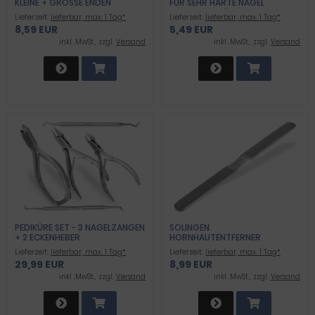
KLEINE + GROSSE ENDEN
FÜR SEHR HARTE NÄGEL
PROFIQUALITÄT
Lieferzeit:
lieferbar, max. 1 Tag*
Lieferzeit:
lieferbar, max. 1 Tag*
8,59 EUR
5,49 EUR
inkl .MwSt., zzgl.
Versand
inkl .MwSt., zzgl.
Versand
PEDIKÜRE SET - 3 NAGELZANGEN
SOLINGEN
+ 2 ECKENHEBER
HORNHAUTENTFERNER
HORNHAUTRASPEL FUSSFEILE H
Lieferzeit:
lieferbar, max. 1 Tag*
Lieferzeit:
lieferbar, max. 1 Tag*
ORNHAUTFEILE FÜR H
29,99 EUR
8,99 EUR
ORNHAUTENTFERNUNG
inkl .MwSt., zzgl.
Versand
inkl .MwSt., zzgl.
Versand