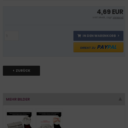
4,69 EUR
inkl .MwSt., zzgl.
Versand
IN DEN WARENKORB
PAY
PAL
DIREKT ZU
ZURÜCK
MEHR BILDER