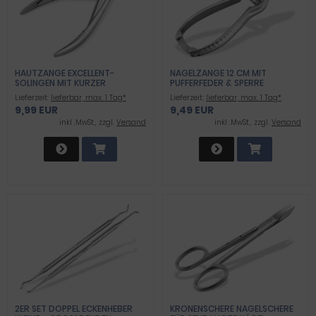
HAUTZANGE EXCELLENT-
NAGELZANGE 12 CM MIT
SOLINGEN MIT KURZER
PUFFERFEDER & SPERRE
SCHNITTFLAECHE VON 3MM
Lieferzeit:
lieferbar, max. 1 Tag*
Lieferzeit:
lieferbar, max. 1 Tag*
9,99 EUR
9,49 EUR
inkl .MwSt., zzgl.
Versand
inkl .MwSt., zzgl.
Versand
2ER SET DOPPEL ECKENHEBER
KRONENSCHERE NAGELSCHERE