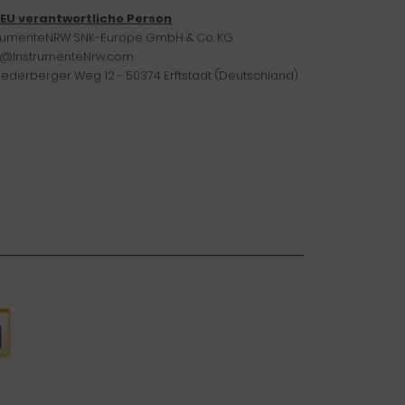
/EU verantwortliche Person
trumenteNRW SNK-Europe GmbH & Co. KG
o@InstrumenteNrw.com
iederberger Weg 12 - 50374 Erftstadt (Deutschland)