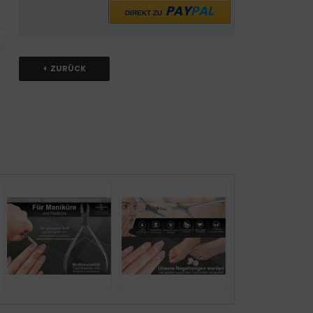
PAY
PAL
DIREKT ZU
ZURÜCK