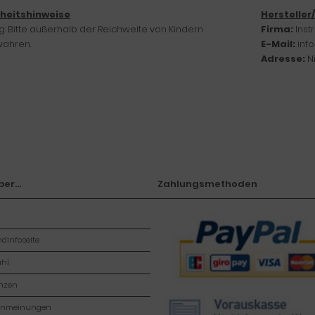
rheitshinweise
Hersteller
: Bitte außerhalb der Reichweite von Kindern
Firma:
Ins
ahren.
E-Mail:
inf
Adresse:
N
er...
Zahlungsmethoden
dinfoseite
hl
enzen
enmeinungen