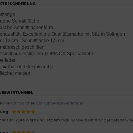
KTBESCHREIBUNG
elzange
gene Schnittfläche
sische Schnittflächenform
nqualität. Excellent die Qualitätsmarke mit Sitz in Solingen
: 12 cm - Schnittfläche 1,5 cm
männisch geschliffen
estellt aus rostfreiem TOPINOX Spezialstahl
elfeder
lisierbar und desinfizierbar
läche: mattiert
NBEWERTUNGEN:
tionen zur Echtheit der Kundenbewertungen
ung:
er sehr gute Ware und Nagelzange, schnelle Lieferung jederzeit wied
ung: