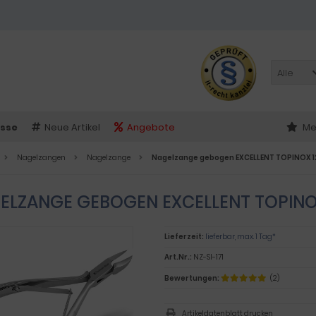
Alle
sse
Neue Artikel
Angebote
Me
Nagelzangen
Nagelzange
Nagelzange gebogen EXCELLENT TOPINOX 1
ELZANGE GEBOGEN EXCELLENT TOPINO
Lieferzeit:
lieferbar, max. 1 Tag*
Art.Nr.:
NZ-SI-171
Bewertungen:
(2)
Artikeldatenblatt drucken