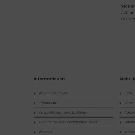
Siche
Achtung
aufbew
Informationen
Mehr üb
Widerrufsformular
Index
Impressum
Versan
Versandkosten und Zahlarten
Auswa
Allgemeine Geschaeftsbedingungen
Refer
Widerruf
Kund