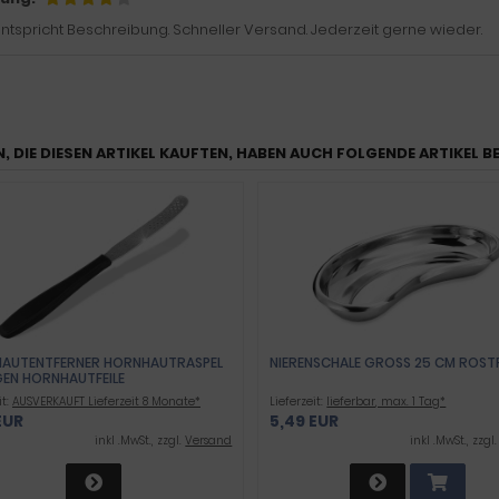
 entspricht Beschreibung. Schneller Versand. Jederzeit gerne wieder.
, DIE DIESEN ARTIKEL KAUFTEN, HABEN AUCH FOLGENDE ARTIKEL B
AUTENTFERNER HORNHAUTRASPEL
NIERENSCHALE GROSS 25 CM ROSTF
GEN HORNHAUTFEILE
FLEGEINSTRUMENT
it:
AUSVERKAUFT Lieferzeit 8 Monate*
Lieferzeit:
lieferbar, max. 1 Tag*
EUR
5,49 EUR
inkl .MwSt., zzgl.
Versand
inkl .MwSt., zzgl