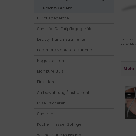
Ersatz-Federn
Fußpflegegeräte
Schleifer für Fußpflegegeräte
Beauty-Handinstrumente
Für eine g
Vorschaub
Pedikuere Manikuere Zubehör
Nagelscheren
Mehr 
Maniküre Etuis
Pinzetten
Aufbewahrung / Instrumente
Friseurscheren
Scheren
Küchenmesser Solingen
Wellness und Massage