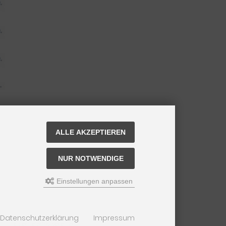
ALLE AKZEPTIEREN
NUR NOTWENDIGE
Einstellungen anpassen
Datenschutzerklärung
Impressum
nung der Lieferfrist siehe
hier
.