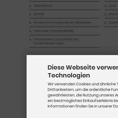
Datenschutz
Links
Kontakt
Gravur
Hinweis zur Entsorgung von Altbatterien
Cookie
Infos über InstrumenteNRW
Informationen zur Echtheit von
Kundenbewertungen
Widerrufsformular
Diese Webseite verwe
Technologien
Wir verwenden Cookies und ähnliche 
Drittanbietern, um die ordentliche Fu
gewährleisten, die Nutzung unseres 
ein bestmögliches Einkaufserlebnis bi
Informationen finden Sie in unserer 
*Gilt für Lieferungen nach De