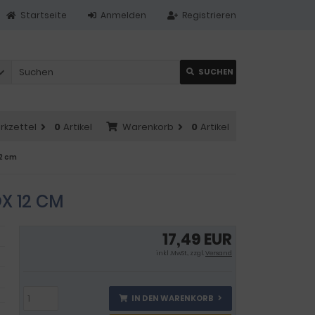
Startseite
Anmelden
Registrieren
SUCHEN
rkzettel
0
Artikel
Warenkorb
0
Artikel
2 cm
X 12 CM
17,49 EUR
inkl .MwSt., zzgl.
Versand
IN DEN WARENKORB