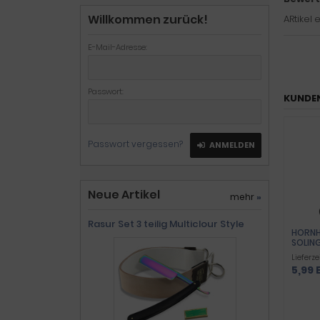
Willkommen zurück!
ARtikel
E-Mail-Adresse:
Passwort:
KUNDEN
Passwort vergessen?
ANMELDEN
Neue Artikel
mehr
»
Rasur Set 3 teilig Multiclour Style
HORNH
SOLIN
FUSSP
Lieferze
5,99 