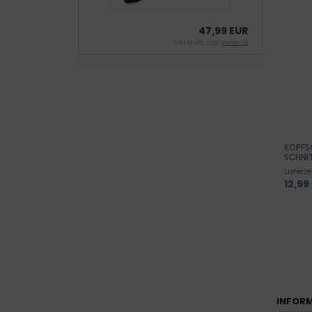
47,99 EUR
inkl .MwSt., zzgl.
Versand
KOPFSC
CHNIT
Lieferze
12,99
INFORM