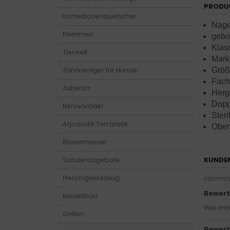
PRODU
Komedonenquetscher
Nag
Klemmen
gebo
Klas
Tierwelt
Marke
Größe
Zahnreiniger für Hunde
Fach
Zubehör
Herg
Dopp
Nervenräder
Steri
Aquaristik Terraristik
Oberf
Rasiermesser
KUNDE
Sonderangebote
Informa
Piercingwerkzeug
Bewert
Modellbau
Wie imm
Grillen
Bewert