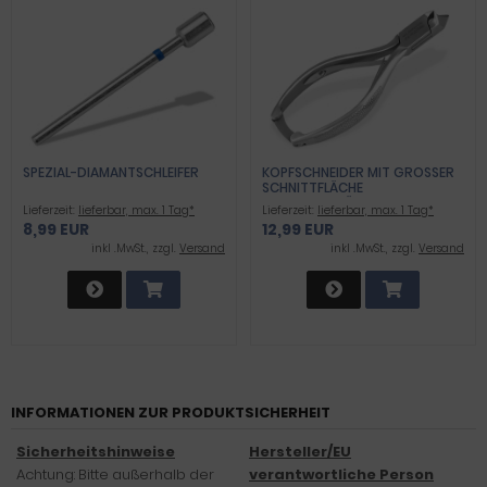
SPEZIAL-DIAMANTSCHLEIFER
KOPFSCHNEIDER MIT GROSSER S
CHNITTFLÄCHE P
ROFIQUALITÄT
Lieferzeit:
lieferbar, max. 1 Tag*
Lieferzeit:
lieferbar, max. 1 Tag*
8,99 EUR
12,99 EUR
inkl .MwSt., zzgl.
Versand
inkl .MwSt., zzgl.
Versand
INFORMATIONEN ZUR PRODUKTSICHERHEIT
Sicherheitshinweise
Hersteller/EU
Achtung: Bitte außerhalb der
verantwortliche Person