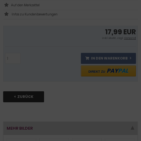
Infos zu Kundenbewertungen
17,99 EUR
inkl .MwSt., zzgl.
Versand
IN DEN WARENKORB
PAY
PAL
DIREKT ZU
ZURÜCK
MEHR BILDER