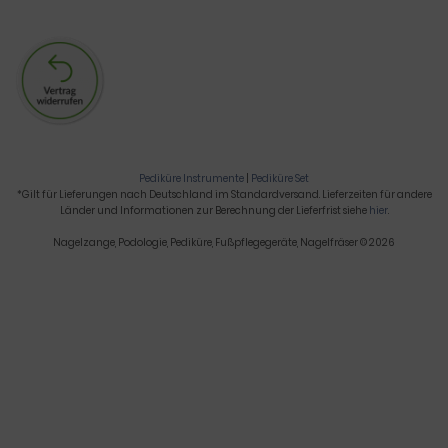
Pediküre Instrumente
|
Pediküre Set
*Gilt für Lieferungen nach Deutschland im Standardversand. Lieferzeiten für andere
Länder und Informationen zur Berechnung der Lieferfrist siehe
hier
.
Nagelzange, Podologie, Pediküre, Fußpflegegeräte, Nagelfräser © 2026