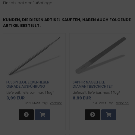
Einsatz bei der Fußpflege.
KUNDEN, DIE DIESEN ARTIKEL KAUFTEN, HABEN AUCH FOLGENDE
ARTIKEL BESTELLT:
FUSSPFLEGE ECKENHEBER G
SAPHIR NAGELFEILE
ERADE AUSFÜHRUNG
DIAMANTBESCHICHTET
ROSTFREI 20CM
Lieferzeit:
lieferbar, max. 1 Tag*
Lieferzeit:
lieferbar, max. 1 Tag*
3,99 EUR
6,99 EUR
inkl .MwSt., zzgl.
Versand
inkl .MwSt., zzgl.
Versand