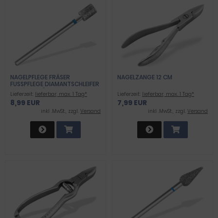
NAGELPFLEGE FRÄSER
NAGELZANGE 12 CM
FUSSPFLEGE DIAMANTSCHLEIFER M
ITTLERE KÖRNUNG ZYLINDER F
Lieferzeit:
lieferbar, max. 1 Tag*
Lieferzeit:
lieferbar, max. 1 Tag*
ÜR ARBEITEN AN DEN NÄGELN U
8,99 EUR
7,99 EUR
ND HORNHAUT
inkl .MwSt., zzgl.
Versand
inkl .MwSt., zzgl.
Versand