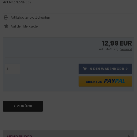
Art.Nr.:
NZ-SI-002
Artikeldatenblatt drucken
12,99 EUR
inkl .MwSt., zzgl.
Versand
IN DEN WARENKORB
PAY
PAL
DIREKT ZU
ZURÜCK
MEHR BILDER