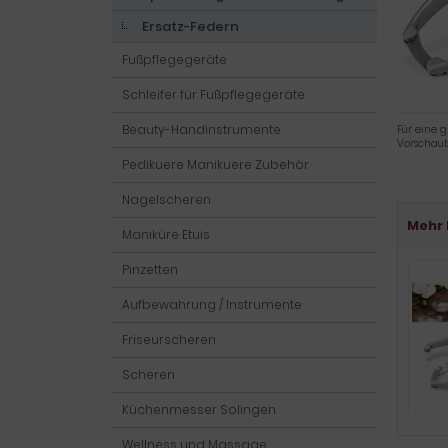
Ersatz-Federn
Fußpflegegeräte
Schleifer für Fußpflegegeräte
Beauty-Handinstrumente
Für eine g
Vorschaub
Pedikuere Manikuere Zubehör
Nagelscheren
Mehr 
Maniküre Etuis
Pinzetten
Aufbewahrung / Instrumente
Friseurscheren
Scheren
Küchenmesser Solingen
Wellness und Massage