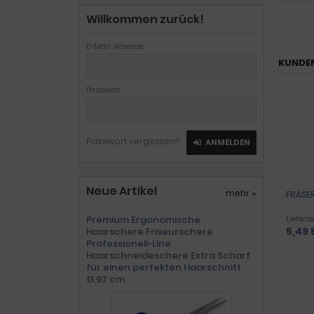
Willkommen zurück!
E-Mail-Adresse:
KUNDEN
Passwort:
Passwort vergessen?
ANMELDEN
Neue Artikel
mehr
»
FRÄSE
Premium Ergonomische
Lieferze
5,49 
Haarschere Friseurschere
Professionell-Line
Haarschneideschere Extra Scharf
für einen perfekten Haarschnitt
13,97 cm