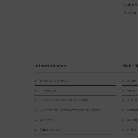
aufbew
Achtung
Informationen
Mehr üb
Widerrufsformular
Index
Impressum
Versan
Versandkosten und Zahlarten
Auswa
Allgemeine Geschaeftsbedingungen
Refer
Widerruf
Kund
Datenschutz
Links