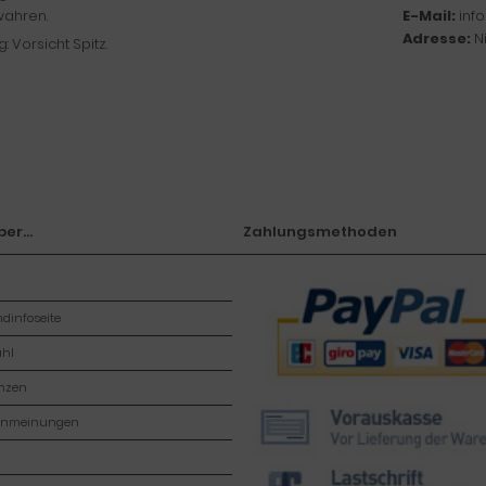
ahren.
E-Mail:
inf
Adresse:
N
: Vorsicht Spitz.
er...
Zahlungsmethoden
dinfoseite
hl
enzen
enmeinungen