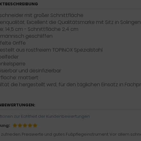
KTBESCHREIBUNG
schneider mit großer Schnittfläche
enqualität. Excellent die Qualitätsmarke mit Sitz in Solingen
e: 14,5 cm - Schnittfläche 2,4 cm
männisch geschliffen
felte Griffe
estellt aus rostfreiem TOPINOX Spezialstahl
elfeder
nkelsperre
lisierbar und desinfizierbar
fläche: mattiert
iltät die hergestellt wird, für den täglichen Einsatz in Fach
NBEWERTUNGEN:
tionen zur Echtheit der Kundenbewertungen
ung:
r zufrieden. Preiswerte und gutes Fußpflegeinstrument. Vor allem schn