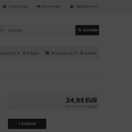
Startseite
Anmelden
Registrieren
SUCHEN
rkzettel
0
Artikel
Warenkorb
0
Artikel
24,99 EUR
inkl .MwSt., zzgl.
Versand
ZURÜCK