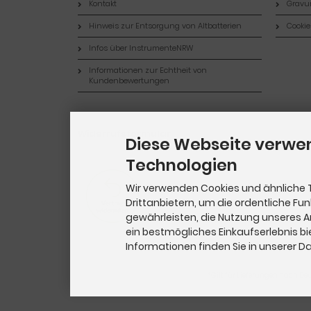
Kontakt
Gravur
Hinweis zur Entsorgung von Altbatterien
Cookie
Infos über InstrumenteNRW
Informationen zur Echtheit von
Kundenbewertungen
Widerrufsformular
Diese Webseite verwe
Technologien
Wir verwenden Cookies und ähnliche 
Drittanbietern, um die ordentliche Fu
gewährleisten, die Nutzung unseres 
ein bestmögliches Einkaufserlebnis bi
Informationen finden Sie in unserer 
*Gilt für Lieferungen nach De