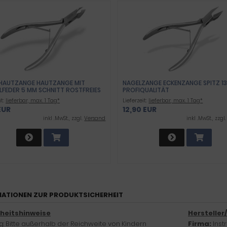
HAUTZANGE HAUTZANGE MIT
NAGELZANGE ECKENZANGE SPITZ 13
LFEDER 5 MM SCHNITT ROSTFREIES
PROFIQUALITÄT
TAHL
it:
lieferbar, max. 1 Tag*
Lieferzeit:
lieferbar, max. 1 Tag*
EUR
12,90 EUR
inkl .MwSt., zzgl.
Versand
inkl .MwSt., zzgl
ATIONEN ZUR PRODUKTSICHERHEIT
rheitshinweise
Hersteller
: Bitte außerhalb der Reichweite von Kindern
Firma:
Ins