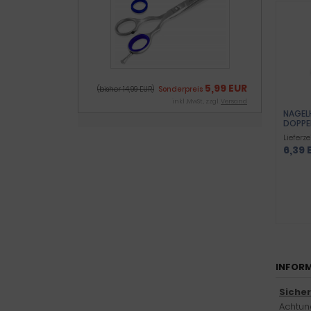
5,99 EUR
(bisher 14,99 EUR)
Sonderpreis
inkl .MwSt., zzgl.
Versand
NAGEL
DOPPE
EDELS
Lieferze
6,39 
INFORM
Siche
Achtung