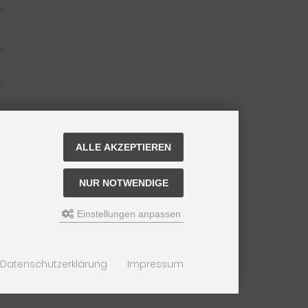
ALLE AKZEPTIEREN
NUR NOTWENDIGE
Einstellungen anpassen
Datenschutzerklärung
Impressum
nung der Lieferfrist siehe
hier
.