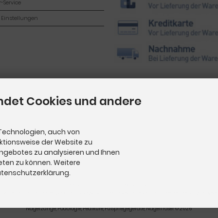
-Service
 Einstellungen
ndet Cookies und andere
Technologien, auch von
nktionsweise der Website zu
Angebotes zu analysieren und Ihnen
eten zu können. Weitere
Datenschutzerklärung.
Pediküre Instrumente
|
Pediküre Set
utschland im Standardversand. Lieferzeiten für andere Länder und Informationen zur Berech
Nagelzange, Podologie, Pediküre, Fußpflegegeräte, Nagelfräser © 2026