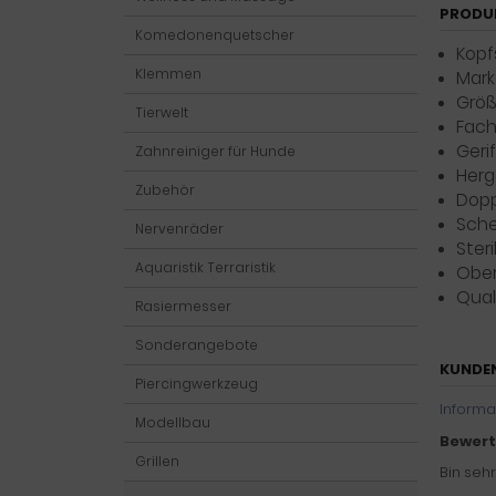
PRODU
Komedonenquetscher
Kopf
Klemmen
Mark
Größ
Tierwelt
Fach
Gerif
Zahnreiniger für Hunde
Herg
Zubehör
Dopp
Sche
Nervenräder
Steri
Aquaristik Terraristik
Ober
Qual
Rasiermesser
Sonderangebote
KUNDE
Piercingwerkzeug
Informa
Modellbau
Bewert
Grillen
Bin seh