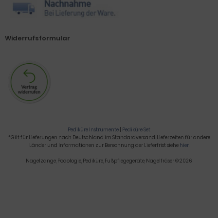
Widerrufsformular
Pediküre Instrumente
|
Pediküre Set
*Gilt für Lieferungen nach Deutschland im Standardversand. Lieferzeiten für andere
Länder und Informationen zur Berechnung der Lieferfrist siehe
hier
.
Nagelzange, Podologie, Pediküre, Fußpflegegeräte, Nagelfräser © 2026