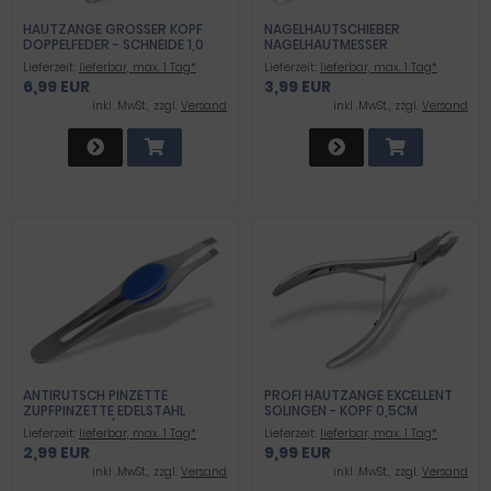
HAUTZANGE GROSSER KOPF D
NAGELHAUTSCHIEBER
OPPELFEDER - SCHNEIDE 1,0 C
NAGELHAUTMESSER
M PROFI QUALIT
Lieferzeit:
lieferbar, max. 1 Tag*
Lieferzeit:
lieferbar, max. 1 Tag*
6,99 EUR
3,99 EUR
inkl .MwSt., zzgl.
Versand
inkl .MwSt., zzgl.
Versand
ANTIRUTSCH PINZETTE
PROFI HAUTZANGE EXCELLENT
ZUPFPINZETTE EDELSTAHL
SOLINGEN - KOPF 0,5CM
BLAUER GRIFF/GERADE
Lieferzeit:
lieferbar, max. 1 Tag*
Lieferzeit:
lieferbar, max. 1 Tag*
2,99 EUR
9,99 EUR
inkl .MwSt., zzgl.
Versand
inkl .MwSt., zzgl.
Versand