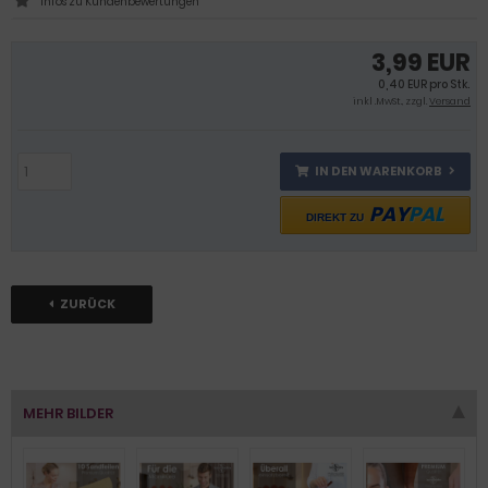
Infos zu Kundenbewertungen
3,99 EUR
0,40 EUR pro Stk.
inkl .MwSt., zzgl.
Versand
IN DEN WARENKORB
PAY
PAL
DIREKT ZU
ZURÜCK
MEHR BILDER