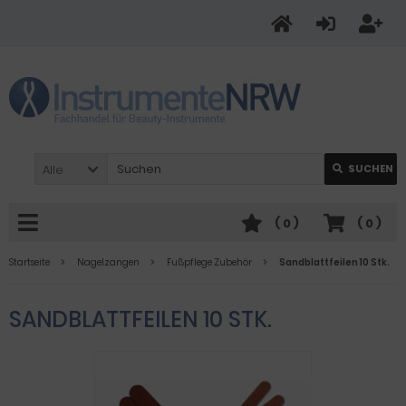
Alle
SUCHEN
(
0
)
(
0
)
Startseite
Nagelzangen
Fußpflege Zubehör
Sandblattfeilen 10 Stk.
SANDBLATTFEILEN 10 STK.