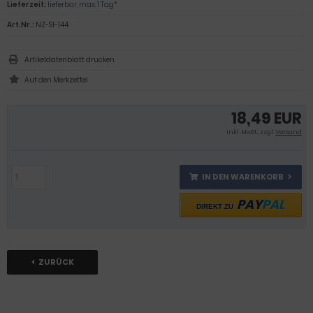
Lieferzeit:
lieferbar, max. 1 Tag*
Art.Nr.:
NZ-SI-144
Artikeldatenblatt drucken
18,49 EUR
inkl .MwSt., zzgl.
Versand
IN DEN WARENKORB
PAY
PAL
DIREKT ZU
ZURÜCK