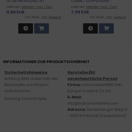
14 CM PROFIQUALITÄT
COBALT DOPPELFEDER
Lieferzeit:
lieferbar, max. 1 Tag*
Lieferzeit:
lieferbar, max. 1 Tag*
11,99 EUR
7,99 EUR
inkl .MwSt., zzgl.
Versand
inkl .MwSt., zzgl.
Versand
INFORMATIONEN ZUR PRODUKTSICHERHEIT
Sicherheitshinweise
Hersteller/EU
Achtung: Bitte außerhalb der
verantwortliche Person
Reichweite von Kindern
Firma:
InstrumenteNRW SNK-
aufbewahren.
Europe GmbH & Co. KG
E-Mail:
Achtung: Vorsicht Spitz.
info@InstrumenteNrw.com
Adresse:
Niederberger Weg 12
- 50374 Erftstadt (Deutschland)