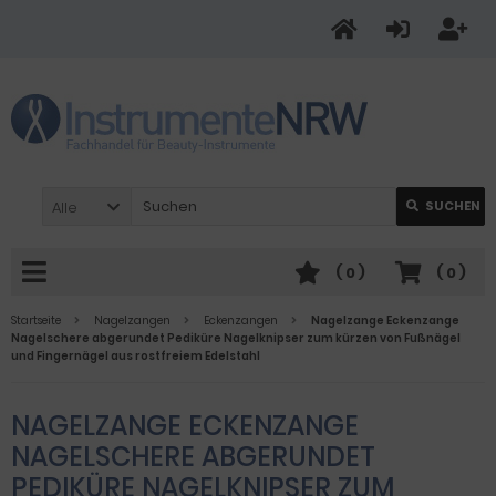
Alle
SUCHEN
(
0
)
(
0
)
Startseite
Nagelzangen
Eckenzangen
Nagelzange Eckenzange
Nagelschere abgerundet Pediküre Nagelknipser zum kürzen von Fußnägel
und Fingernägel aus rostfreiem Edelstahl
NAGELZANGE ECKENZANGE
NAGELSCHERE ABGERUNDET
PEDIKÜRE NAGELKNIPSER ZUM