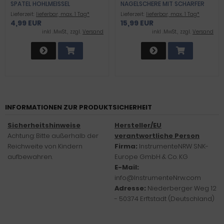
SPATEL HOHLMEISSEL
AGELSCHERE MIT SCHARFER M
IKROVERZAHNTER S
Lieferzeit:
lieferbar, max. 1 Tag*
Lieferzeit:
lieferbar, max. 1 Tag*
CHNITTFLÄCHE - SCHERE AUS H
4,99 EUR
15,99 EUR
OCHWERTIGEM ROSTFREIEM E
DELSTAHL FÜR EXTRA DICKE S
inkl .MwSt., zzgl.
Versand
inkl .MwSt., zzgl.
Versand
TARKE FINGERNÄGEL UND F
USSNÄGEL 10CM - SEHR STABIL
INFORMATIONEN ZUR PRODUKTSICHERHEIT
Sicherheitshinweise
Hersteller/EU
Achtung: Bitte außerhalb der
verantwortliche Person
Reichweite von Kindern
Firma:
InstrumenteNRW SNK-
aufbewahren.
Europe GmbH & Co. KG
E-Mail:
info@InstrumenteNrw.com
Adresse:
Niederberger Weg 12
- 50374 Erftstadt (Deutschland)