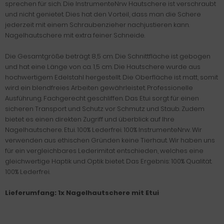
sprechen für sich. Die InstrumenteNrw Hautschere ist verschraubt
und nicht genietet. Dies hat den Vorteil, dass man die Schere
jederzeit mit einem Schraubenzieher nachjustieren kann.
Nagelhautschere mit extra feiner Schneide.
Die Gesamtgröße beträgt 8,5 cm. Die Schnittfläche ist gebogen
und hat eine Länge von ca. 1,5 cm. Die Hautschere wurde aus
hochwertigem Edelstahl hergestellt. Die Oberfläche ist matt, somit
wird ein blendfreies Arbeiten gewährleistet. Professionelle
Ausführung. Fachgerecht geschliffen. Das Etui sorgt für einen
sicheren Transport und Schutz vor Schmutz und Staub. Zudem
bietet es einen direkten Zugriff und überblick auf Ihre
Nagelhautschere. Etui. 100% Lederfrei. 100% InstrumenteNrw. Wir
verwenden aus ethischen Gründen keine Tierhaut. Wir haben uns
für ein vergleichbares Lederimitat entschieden, welches eine
gleichwertige Haptik und Optik bietet. Das Ergebnis: 100% Qualität.
100% Lederfrei.
Lieferumfang: 1x Nagelhautschere mit Etui