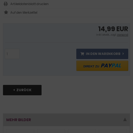
Artikeldatenblatt drucken
14,99 EUR
inkl .MwSt., zzgl.
Versand
IN DEN WARENKORB
PAY
PAL
DIREKT ZU
ZURÜCK
MEHR BILDER