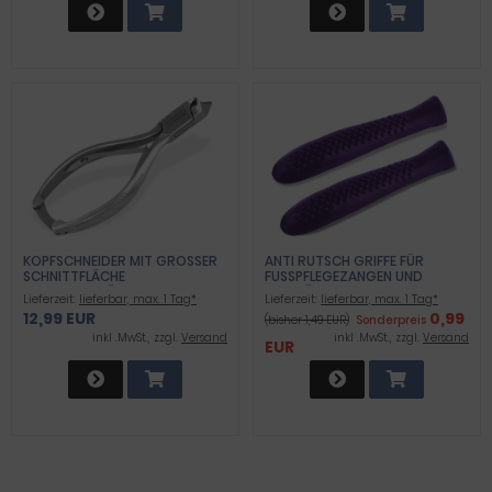
KOPFSCHNEIDER MIT GROSSER S
ANTI RUTSCH GRIFFE FÜR
CHNITTFLÄCHE P
FUSSPFLEGEZANGEN UND M
ROFIQUALITÄT
ANIKÜREZANGEN LILA
Lieferzeit:
lieferbar, max. 1 Tag*
Lieferzeit:
lieferbar, max. 1 Tag*
12,99 EUR
0,99
(bisher 1,49 EUR)
Sonderpreis
inkl .MwSt., zzgl.
Versand
inkl .MwSt., zzgl.
Versand
EUR