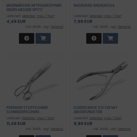
MILIENMESSER MITESSERÖFFNER
NADELRAD NADELROLLE
MILIEN MESSER SPITZ
Lieferzeit:
lieferbar, max. 1 Tag*
Lieferzeit:
lieferbar, max. 1 Tag*
4,49 EUR
7,99 EUR
inkl .MwSt., zzgl.
Versand
inkl .MwSt., zzgl.
Versand
PREMIUM STOFFSCHERE
ECKENZANGE 11,5 CM MIT
SCHNEIDERSCHERE
ABGERUNDETEN
HANDGESCHLIFFENE
SCHNEIDBACKEN
Lieferzeit:
lieferbar, max. 1 Tag*
Lieferzeit:
lieferbar, max. 1 Tag*
TEXTILSCHERE 28 CM GROSSE S
11,49 EUR
9,99 EUR
CHERE ICE-TEMPERED E
ISGEHÄRTET
inkl .MwSt., zzgl.
Versand
inkl .MwSt., zzgl.
Versand