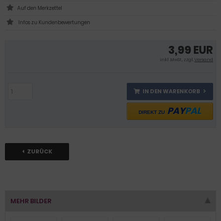
Infos zu Kundenbewertungen
3,99 EUR
inkl .MwSt., zzgl.
Versand
IN DEN WARENKORB
PAY
PAL
DIREKT ZU
ZURÜCK
MEHR BILDER