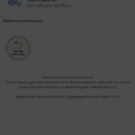
Widerrufsformular
Pediküre Instrumente
|
Pediküre Set
*Gilt für Lieferungen nach Deutschland im Standardversand. Lieferzeiten für andere
Länder und Informationen zur Berechnung der Lieferfrist siehe
hier
.
Nagelzange, Podologie, Pediküre, Fußpflegegeräte, Nagelfräser © 2026