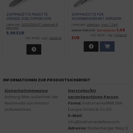
ZUPFPINZETTE PINZETTE
ZUPFPINZETTE FÜR
GERADE ZUM ZUPFEN VON
AUGENBRAUEN MIT GERADER
KLEINSTEN HÄRCHEN 9 CM
ZUPFFLÄCHE 8,8 CM
Lieferzeit:
AUSVERKAUFT Lieferzeit 8
Lieferzeit:
lieferbar, max. 1 Tag*
Monate*
1,49
(bisher 3,99 EUR)
Sonderpreis
5,99 EUR
inkl .MwSt., zzgl.
Versand
EUR
inkl .MwSt., zzgl.
Versand
INFORMATIONEN ZUR PRODUKTSICHERHEIT
Sicherheitshinweise
Hersteller/EU
Achtung: Bitte außerhalb der
verantwortliche Person
Reichweite von Kindern
Firma:
InstrumenteNRW SNK-
aufbewahren.
Europe GmbH & Co. KG
E-Mail:
info@InstrumenteNrw.com
Adresse:
Niederberger Weg 12