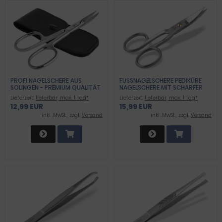
PROFI NAGELSCHERE AUS
FUSSNAGELSCHERE PEDIKÜRE N
SOLINGEN - PREMIUM QUALITÄT
AGELSCHERE MIT SCHARFER M
MIT GEBOGENER
IKROVERZAHNTER S
Lieferzeit:
lieferbar, max. 1 Tag*
Lieferzeit:
lieferbar, max. 1 Tag*
SCHNITTFLÄCHE - EXTRA
CHNITTFLÄCHE - SCHERE AUS H
12,99 EUR
15,99 EUR
SCHARFE SCHNEIDEN INKLUSIVE
OCHWERTIGEM ROSTFREIEM E
ETUI
DELSTAHL FÜR EXTRA DICKE S
inkl .MwSt., zzgl.
Versand
inkl .MwSt., zzgl.
Versand
TARKE FINGERNÄGEL UND F
USSNÄGEL 10CM - SEHR STABIL