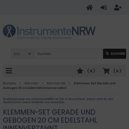
Alle
SUCHEN
(
0
)
(
0
)
Startseite
Klemmen
Klemmen Set
Klemmen-Set Gerade und
Gebogen 20 cm Edelstahl Innenverzahnt
KLEMMEN-SET GERADE UND
GEBOGEN 20 CM EDELSTAHL
INNENVERZAHNT