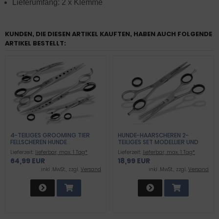
Lieferumfang: 2 x Klemme
KUNDEN, DIE DIESEN ARTIKEL KAUFTEN, HABEN AUCH FOLGENDE
ARTIKEL BESTELLT:
4-TEILIGES GROOMING TIER
HUNDE-HAARSCHEREN 2-
FELLSCHEREN HUNDE
TEILIGES SET MODELLIER UND
HAARSCHEREN PFOTENSCHEREN
HUNDESCHERE
Lieferzeit:
lieferbar, max. 1 Tag*
Lieferzeit:
lieferbar, max. 1 Tag*
SET MIT LOCHDESIGN SCHEREN
64,99 EUR
18,99 EUR
FÜR FELL UND TIERHAARE
inkl .MwSt., zzgl.
Versand
inkl .MwSt., zzgl.
Versand