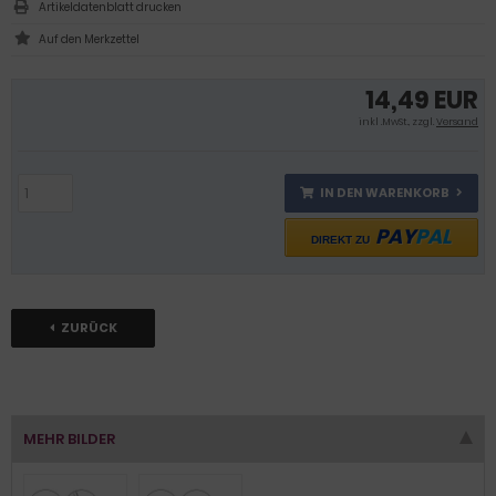
Artikeldatenblatt drucken
14,49 EUR
inkl .MwSt., zzgl.
Versand
IN DEN WARENKORB
PAY
PAL
DIREKT ZU
ZURÜCK
MEHR BILDER