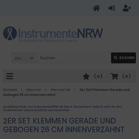
Alle
SUCHEN
(
0
)
(
0
)
Startseite
Klemmen
Klemmen Set
2er Set Klemmen Gerade und
Gebogen 26 cm Innenverzahnt
2ER SET KLEMMEN GERADE UND
GEBOGEN 26 CM INNENVERZAHNT