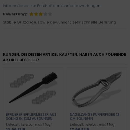
Informationen zur Echtheit der Kundenbewertungen
Bewertung:
Stabile Grillzange, sowie gewünscht, sehr schnelle Lieferung
KUNDEN, DIE DIESEN ARTIKEL KAUFTEN, HABEN AUCH FOLGENDE
ARTIKEL BESTELLT:
EFFILIERER EFFILIERMESSER AUS
NAGELZANGE PUFFERFEDER 12
SOLINGEN ZUM AUSDÜNNEN
CM SOLINGEN
UND SCHNEIDEN VON HAAREN
Lieferzeit:
lieferbar, max. 1 Tag*
Lieferzeit:
lieferbar, max. 1 Tag*
MIT 10 ERSATZKLINGEN
13,99 EUR
17,99 EUR