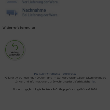
Widerrufsformular
Pediküre Instrumente
|
Pediküre Set
*Gilt für Lieferungen nach Deutschland im Standardversand. Lieferzeiten für andere
Länder und Informationen zur Berechnung der Lieferfrist siehe
hier
.
Nagelzange, Podologie, Pediküre, Fußpflegegeräte, Nagelfräser © 2026