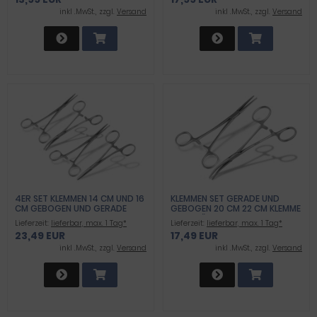
inkl .MwSt., zzgl.
Versand
inkl .MwSt., zzgl.
Versand
4ER SET KLEMMEN 14 CM UND 16
KLEMMEN SET GERADE UND
CM GEBOGEN UND GERADE
GEBOGEN 20 CM 22 CM KLEMME
INNENVERZAHNT
HAKENLÖSER EDELSTAHL
Lieferzeit:
lieferbar, max. 1 Tag*
Lieferzeit:
lieferbar, max. 1 Tag*
23,49 EUR
17,49 EUR
inkl .MwSt., zzgl.
Versand
inkl .MwSt., zzgl.
Versand