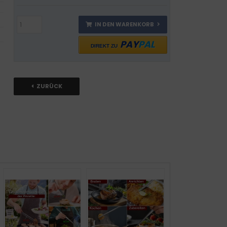
IN DEN WARENKORB
PAY
PAL
DIREKT ZU
ZURÜCK