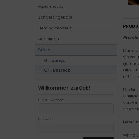
Rasiermesser
Sonderangebote
PRODU
Piercingwerkzeug
Premium
Modellbau
Grillen
Das sch
stressi
Grillzange
gefunde
allzeit 
Grill Besteck
mit Inn
Willkommen zurück!
Die Pin
Grillflä
E-Mail-Adresse:
verwend
Spezial
Passwort:
Lieferu
Wir hab