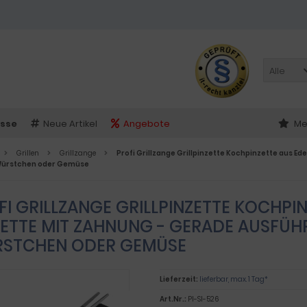
Alle
sse
Neue Artikel
Angebote
Me
Grillen
Grillzange
Profi Grillzange Grillpinzette Kochpinzette aus E
 Würstchen oder Gemüse
FI GRILLZANGE GRILLPINZETTE KOCHPI
ZETTE MIT ZAHNUNG - GERADE AUSFÜHR
STCHEN ODER GEMÜSE
Lieferzeit:
lieferbar, max. 1 Tag*
Art.Nr.:
PI-SI-526