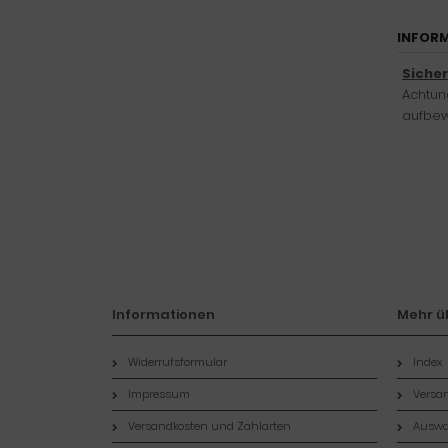
INFORM
Siche
Achtung
aufbew
Informationen
Mehr üb
Widerrufsformular
Index
Impressum
Versan
Versandkosten und Zahlarten
Auswa