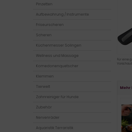
Pinzetten
Aufbewahrung / Instrumente
Friseurscheren
Scheren
Küchenmesser Solingen
Wellness und Massage
Für eine g
Vorschaub
Komedonenquetscher
Klemmen
Tierwelt
Mehr 
Zahnreiniger für Hunde
Zubehör
Nervenräder
Aquaristik Terraristik