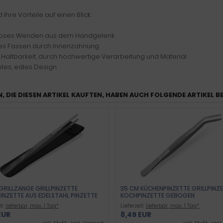
d Ihre Vorteile auf einen Blick:
loses Wenden aus dem Handgelenk
ses Fassen durch Innenzahnung
 Haltbarkeit, durch hochwertige Verarbeitung und Material
ntes, edles Design
, DIE DIESEN ARTIKEL KAUFTEN, HABEN AUCH FOLGENDE ARTIKEL B
GRILLZANGE GRILLPINZETTE
35 CM KÜCHENPINZETTE GRILLPINZ
INZETTE AUS EDELSTAHL PINZETTE
KOCHPINZETTE GEBOGEN
 MIT ZAHNUNG - GERADE
it:
lieferbar, max. 1 Tag*
Lieferzeit:
lieferbar, max. 1 Tag*
HRUNG FÜR FLEISCH, WÜRSTCHEN
EUR
8,49 EUR
GEMÜSE