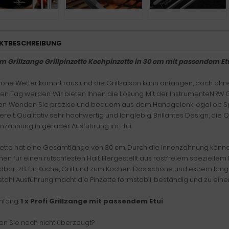
KTBESCHREIBUNG
 Grillzange Grillpinzette Kochpinzette in 30 cm mit passendem E
öne Wetter kommt raus und die Grillsaison kann anfangen, doch ohn
gen Tag werden. Wir bieten Ihnen die Lösung. Mit der InstrumenteNRW G
n. Wenden Sie präzise und bequem aus dem Handgelenk, egal ob Spar
bereit. Qualitativ sehr hochwertig und langlebig. Brillantes Design, die Q
enzahnung in gerader Ausführung im Etui.
zette hat eine Gesamtlänge von 30 cm. Durch die Innenzahnung können
chen für einen rutschfesten Halt. Hergestellt aus rostfreiem speziellem P
bar, z.B. für Küche, Grill und zum Kochen. Das schöne und extrem lan
stahl Ausführung macht die Pinzette formstabil, beständig und zu eine
mfang:
1 x Profi Grillzange mit passendem Etui
en Sie noch nicht überzeugt?