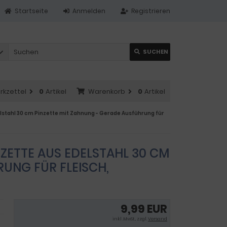
Startseite
Anmelden
Registrieren
SUCHEN
rkzettel
0
Artikel
Warenkorb
0
Artikel
delstahl 30 cm Pinzette mit Zahnung - Gerade Ausführung für
NZETTE AUS EDELSTAHL 30 CM
UNG FÜR FLEISCH,
9,99 EUR
inkl .MwSt., zzgl.
Versand