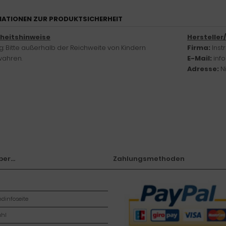
ATIONEN ZUR PRODUKTSICHERHEIT
rheitshinweise
Hersteller
: Bitte außerhalb der Reichweite von Kindern
Firma:
Ins
ahren.
E-Mail:
inf
Adresse:
N
er...
Zahlungsmethoden
dinfoseite
hl