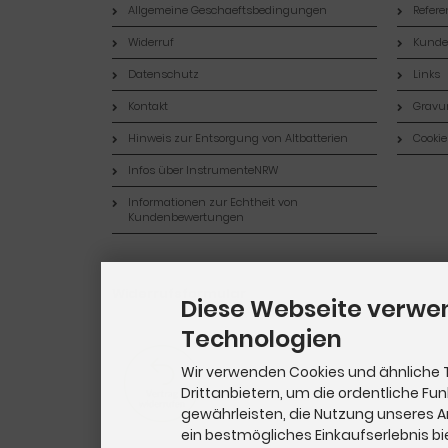
Allgemeine Geschaeftsbedingungen
Refer
Widerruf
Kund
Datenschutz
Links
Kontakt
Gravur
Hinweis zur Entsorgung von Altbatterien
Cookie
Infos über InstrumenteNRW
Informationen zur Echtheit von
Kundenbewertungen
Widerrufsformular
Diese Webseite verwe
Technologien
Wir verwenden Cookies und ähnliche 
Drittanbietern, um die ordentliche Fu
gewährleisten, die Nutzung unseres 
ein bestmögliches Einkaufserlebnis bi