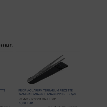
ESTELLT:
ETTE
PROFI AQUARIUM TERRARIUM PINZETTE
WASSERPFLANZEN PFLANZENPINZETTE AUS
EDELSTAHL GERADE FUTTERPINZETTE FÜR
Lieferzeit:
lieferbar, max. 1 Tag*
AQUARIEN UND TERRARIEN 11,5 CM
6,99 EUR