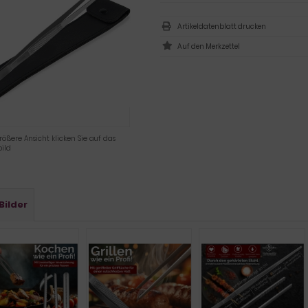
Artikeldatenblatt drucken
rößere Ansicht klicken Sie auf das
ild
Bilder