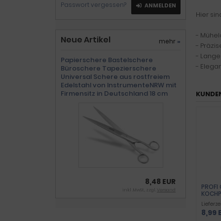
Passwort vergessen?
ANMELDEN
Hier sin
- Mühe
Neue Artikel
mehr
»
- Präzi
- Lange
Papierschere Bastelschere
- Elega
Büroschere Tapezierschere
Universal Schere aus rostfreiem
Edelstahl von InstrumenteNRW mit
Firmensitz in Deutschland 18 cm
KUNDEN
8,48 EUR
PROFI 
inkl .MwSt., zzgl.
Versand
KOCHP
20 CM
Lieferze
AUSFÜ
8,99 
ODER 