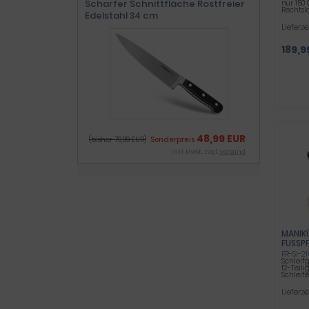
Scharfer Schnittfläche Rostfreier
nur 150
Rechtsl
Edelstahl 34 cm
Lieferze
189,9
48,99 EUR
(bisher 79,99 EUR)
Sonderpreis
inkl .MwSt., zzgl.
Versand
MANIK
FUSSPF
IAMAN
FR-SI-21
Schleif
12-Teili
Schleife
Lieferze