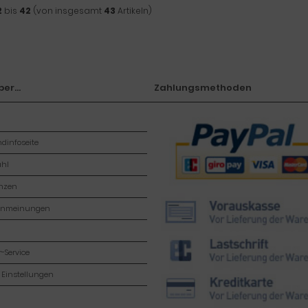
2
bis
42
(von insgesamt
43
Artikeln)
er...
Zahlungsmethoden
dinfoseite
hl
enzen
enmeinungen
-Service
 Einstellungen