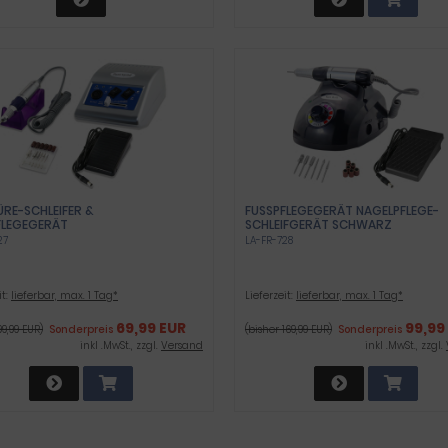
ÜRE-SCHLEIFER &
FUSSPFLEGEGERÄT NAGELPFLEGE-S
LEGEGERÄT
CHLEIFGERÄT SCHWARZ
27
LA-FR-728
it:
lieferbar, max. 1 Tag*
Lieferzeit:
lieferbar, max. 1 Tag*
69,99 EUR
99,99
99,99 EUR)
Sonderpreis
(bisher 169,99 EUR)
Sonderpreis
inkl .MwSt., zzgl.
Versand
inkl .MwSt., zzgl.