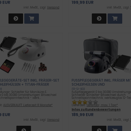
9 EUR
199,99 EUR
inkl .MwSt., zzgl.
Versand
inkl .MwSt., zzgl.
LEGEGERÄTE-SET INKL. FRÄSER-SET M
FUSSPFLEGEGERÄT INKL. FRÄSER MIT 
LEIFHÜLSEN + TITAN-FRÄSER
CHLEIFHÜLSEN UND A
UFBEWAHRUNGSTASCHE
28
FR-SI-603
stungs- Schleifer für Maniküre &
Fußpflegegerät 0 bis 30.000 Umdrehung
e 0 bis 30.000 Umdrehungen Bitwechsel
Schneller Schleifer-Bitwechsel durch
chnellspanntechnik - werk...
Schnellspanntechnik, werkzeuglos 12-Teil
it:
AUSVERKAUFT Lieferzeit 8 Monate*
Lieferzeit:
lieferbar, max. 1 Tag*
Infos zu Kundenbewertungen
9 EUR
185,99 EUR
inkl .MwSt., zzgl.
Versand
inkl .MwSt., zzgl.