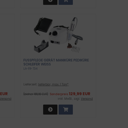
FUSSPFLEGE GERÄT MANIKÜRE PEDIKÜRE
SCHLEIFER WEISS
LA-FR-734
Lieferzeit:
lieferbar, max. 1 Tag*
 EUR
129,99 EUR
(bisher 189,99 EUR)
Sonderpreis
Versand
inkl .MwSt., zzgl.
Versand