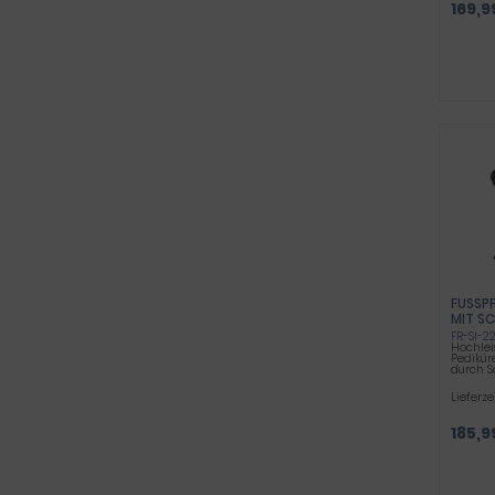
169,9
FUSSPF
IT SCH
FR-SI-2
Hochlei
Pedikür
durch S
Lieferze
185,9