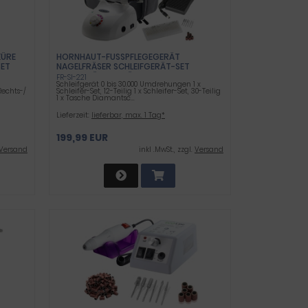
RE S
HORNHAUT-FUSSPFLEGEGERÄT N
ET
AGELFRÄSER SCHLEIFGERÄT-SET S
CHLEIFHÜLSEN FRÄSER
FR-SI-221
Schleifgerät 0 bis 30.000 Umdrehungen 1 x
echts-/
Schleifer-Set, 12-Teilig 1 x Schleifer-Set, 30-Teilig
1 x Tasche Diamantsc...
Lieferzeit:
lieferbar, max. 1 Tag*
199,99 EUR
Versand
inkl .MwSt., zzgl.
Versand