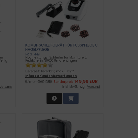
KOMBI-SCHLEIFGERÄT FÜR FUSSPFLEGE U.
NAGELPFLEGE
ER SE
FR-SI-449
en
Hochleistungs- Schleifer für Maniküre &
-Teilig
Pediküre Bis 30.000 Umdrehungen
Lieferzeit:
lieferbar, max. 1 Tag*
Infos zu Kundenbewertungen
149,99 EUR
(bisher 199,99 EUR)
Sonderpreis
Versand
inkl .MwSt., zzgl.
Versand