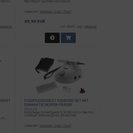
Set für
Rechtslauf Leichtes Handstück
Lieferzeit:
lieferbar, max. 1 Tag*
69,99 EUR
Versand
inkl .MwSt., zzgl.
Versand
FGERÄT
FUSSPFLEGEGERÄT PEDIKÜRE-SET MIT D
IAMANTSCHLEIFER-FRÄSER
FR-SI-219
Fußpflege-Schleifgerät 0-30.000 U/min Rechts-/
Linkslauf Werkzeugloser Bitwechsel
Fr...
Lieferzeit:
lieferbar, max. 1 Tag*