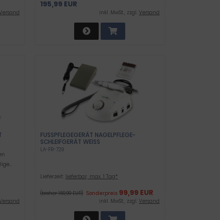
195,99 EUR
Versand
inkl .MwSt., zzgl.
Versand
S
FUSSPFLEGEGERÄT NAGELPFLEGE-S
CHLEIFGERÄT WEISS
LA-FR-729
en
ige...
Lieferzeit:
lieferbar, max. 1 Tag*
99,99 EUR
(bisher 169,99 EUR)
Sonderpreis
Versand
inkl .MwSt., zzgl.
Versand