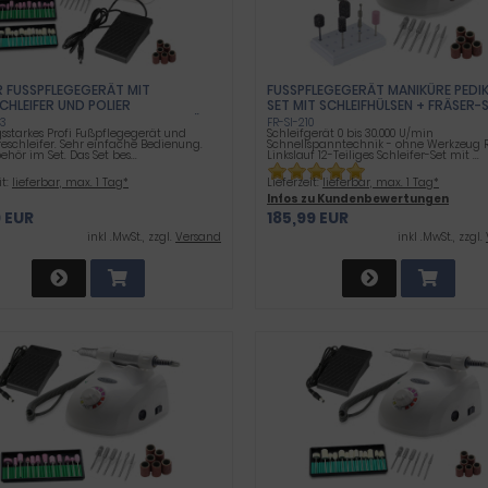
FUSSPFLEGEGERÄT MIT S
FUSSPFLEGEGERÄT MANIKÜRE PEDIKÜ
HLEIFER UND POLIER F
ET MIT SCHLEIFHÜLSEN + FRÄSER-S
EGESCHLEIFER MIT VIEL ZUBEHÖR 4
03
FR-SI-210
gsstarkes Profi Fußpflegegerät und
Schleifgerät 0 bis 30.000 U/min
LIG 0-25.000 UMDREHUNGEN
eschleifer. Sehr einfache Bedienung.
Schnellspanntechnik - ohne Werkzeug R
ehör im Set. Das Set bes...
Linkslauf 12-Teiliges Schleifer-Set mit ...
it:
lieferbar, max. 1 Tag*
Lieferzeit:
lieferbar, max. 1 Tag*
Infos zu Kundenbewertungen
9 EUR
185,99 EUR
inkl .MwSt., zzgl.
Versand
inkl .MwSt., zzgl.