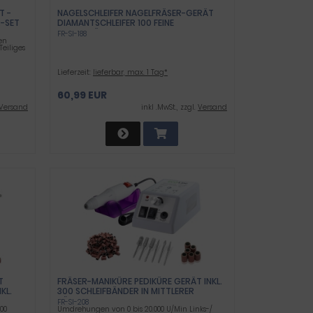
- D
NAGELSCHLEIFER NAGELFRÄSER-GERÄT
-SET
DIAMANTSCHLEIFER 100 FEINE
SCHLEIFBÄNDER
FR-SI-188
en
Teiliges
Lieferzeit:
lieferbar, max. 1 Tag*
60,99 EUR
Versand
inkl .MwSt., zzgl.
Versand
T
FRÄSER-MANIKÜRE PEDIKÜRE GERÄT INKL.
. D
300 SCHLEIFBÄNDER IN MITTLERER
KÖRNUNG
FR-SI-208
00
Umdrehungen von 0 bis 20.000 U/Min Links-/