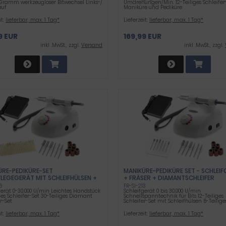
 Gramm werkzeugloser Bitwechsel Links-/
Umdrehungen/Min. 12-Teiliges Schleifer-
auf
Maniküre und Pediküre
it:
lieferbar, max. 1 Tag*
Lieferzeit:
lieferbar, max. 1 Tag*
9 EUR
169,99 EUR
inkl .MwSt., zzgl.
Versand
inkl .MwSt., zzgl.
ÜRE-PEDIKÜRE-SET
MANIKÜRE-PEDIKÜRE SET - SCHLEI
LEGEGERÄT MIT SCHLEIFHÜLSEN + D
+ FRÄSER + DIAMANTSCHLEIFER
TSCHLEIFER
6
FR-SI-213
gerät 0-30.000 U/min Leichtes Handstück
Schleifgerät 0 bis 30.000 U/min
ges Schleifer-Set 30-Teiliges Diamant
Schnellspanntechnik für Bits 12-Teiliges
r-Set
Schleifer-Set mit Schleifhülsen 6-Teiliges 
it:
lieferbar, max. 1 Tag*
Lieferzeit:
lieferbar, max. 1 Tag*