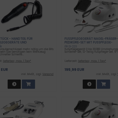
TÜCK - HANDTEIL FÜR
FUSSPFLEGEGERÄT NAGEL-FRÄSER-P
LEGEGERÄTE UND M
EDIKÜRE-SET MIT FUSSPFLEGE-WE
RESCHLEIFER
RKZEUG-SET UND DIAMANTSCHLEIF
09
FR-SI-223
hraubenschlüssel mehr nötig um die Bits
Fußpflegegerät 0 bis 30.000 Umdrehung
T
seln (Sie benötigen kein Werkzeug
Schleifer-Set, 12-Teilig Fußpflege-Set, 5
hneller Schleife...
it:
lieferbar, max. 1 Tag*
Lieferzeit:
lieferbar, max. 1 Tag*
 EUR
195,99 EUR
inkl .MwSt., zzgl.
Versand
inkl .MwSt., zzgl.