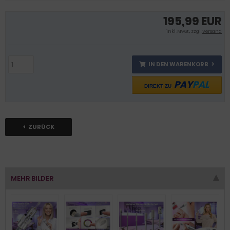
195,99 EUR
inkl .MwSt., zzgl.
Versand
IN DEN WARENKORB
PAY
PAL
DIREKT ZU
ZURÜCK
MEHR BILDER