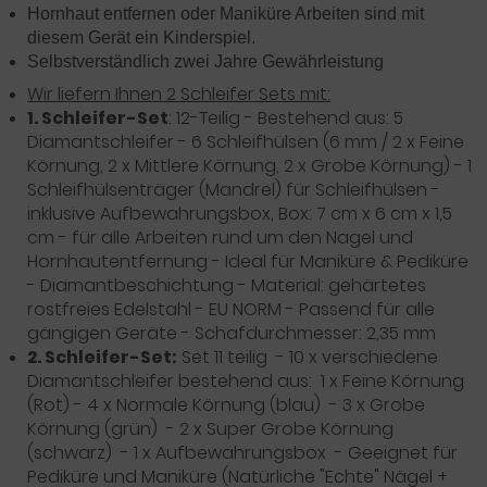
Hornhaut entfernen oder Maniküre Arbeiten sind mit
diesem Gerät ein Kinderspiel.
Selbstverständlich zwei Jahre Gewährleistung
Wir liefern Ihnen 2 Schleifer Sets mit:
1. Schleifer-Set
: 12-Teilig - Bestehend aus: 5
Diamantschleifer - 6 Schleifhülsen (6 mm / 2 x Feine
Körnung, 2 x Mittlere Körnung, 2 x Grobe Körnung) - 1
Schleifhülsenträger (Mandrel) für Schleifhülsen -
inklusive Aufbewahrungsbox, Box: 7 cm x 6 cm x 1,5
cm - für alle Arbeiten rund um den Nagel und
Hornhautentfernung - Ideal für Maniküre & Pediküre
- Diamantbeschichtung - Material: gehärtetes
rostfreies Edelstahl - EU NORM - Passend für alle
gängigen Geräte - Schafdurchmesser: 2,35 mm
2. Schleifer-Set:
Set 11 teilig - 10 x verschiedene
Diamantschleifer bestehend aus: 1 x Feine Körnung
(Rot) - 4 x Normale Körnung (blau) - 3 x Grobe
Körnung (grün) - 2 x Super Grobe Körnung
(schwarz) - 1 x Aufbewahrungsbox - Geeignet für
Pediküre und Maniküre (Natürliche "Echte" Nägel +