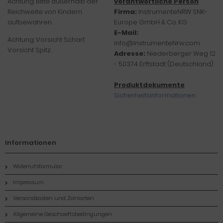
Achtung: Bitte außerhalb der
verantwortliche Person
Reichweite von Kindern
Firma:
InstrumenteNRW SNK-
aufbewahren.
Europe GmbH & Co. KG
E-Mail:
Achtung: Vorsicht Scharf.
info@InstrumenteNrw.com
Vorsicht Spitz.
Adresse:
Niederberger Weg 12
- 50374 Erftstadt (Deutschland)
Produktdokumente
Sicherheitsinformationen
Informationen
Widerrufsformular
Impressum
Versandkosten und Zahlarten
Allgemeine Geschaeftsbedingungen