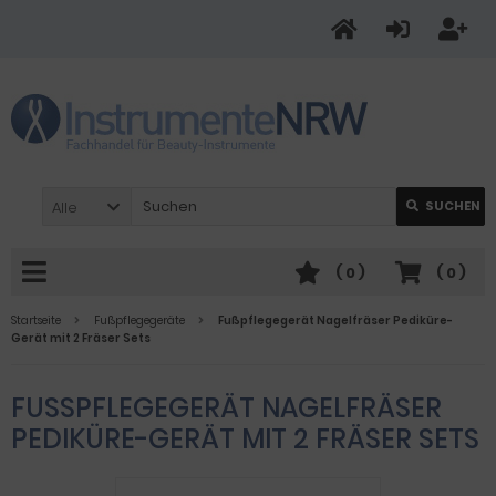
Alle
SUCHEN
(
0
)
(
0
)
Startseite
Fußpflegegeräte
Fußpflegegerät Nagelfräser Pediküre-
Gerät mit 2 Fräser Sets
FUSSPFLEGEGERÄT NAGELFRÄSER P
EDIKÜRE-GERÄT MIT 2 FRÄSER SETS