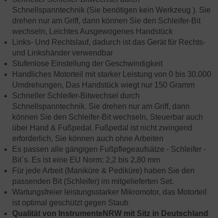
Schnellspanntechnik (Sie benötigen kein Werkzeug ). Sie
drehen nur am Griff, dann können Sie den Schleifer-Bit
wechseln, Leichtes Ausgewogenes Handstück
Links- Und Rechtslauf, dadurch ist das Gerät für Rechts-
und Linkshänder verwendbar
Stufenlose Einstellung der Geschwindigkeit
Handliches Motorteil mit starker Leistung von 0 bis 30.000
Umdrehungen, Das
Handstück wiegt nur 150 Gramm
Schneller Schleifer-Bitwechsel durch
Schnellspanntechnik. Sie drehen nur am Griff, dann
können Sie den Schleifer-Bit wechseln,
Steuerbar auch
,
über Hand & Fußpedal
Fußpedal ist nicht zwingend
erforderlich, Sie können auch ohne Arbeiten
Es passen alle gängigen Fußpflegeaufsätze - Schleifer -
Bit´s. Es ist eine EU Norm: 2,2 bis 2,80 mm
Für jede Arbeit (Maniküre & Pediküre) haben Sie den
passenden Bit (Schleifer) im mitgelieferten Set.
Wartungsfreier leistungsstarker Mikromotor, das Motorteil
ist optimal geschützt gegen Staub
Qualität von InstrumenteNRW mit Sitz in Deutschland