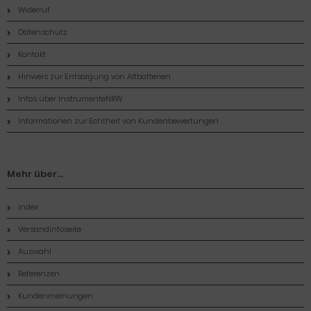
Widerruf
Datenschutz
Kontakt
Hinweis zur Entsorgung von Altbatterien
Infos über InstrumenteNRW
Informationen zur Echtheit von Kundenbewertungen
Mehr über...
Index
Versandinfoseite
Auswahl
Referenzen
Kundenmeinungen