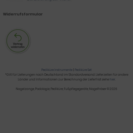
Widerrufsformular
Pediküre Instrumente
|
Pediküre Set
*Gilt für Lieferungen nach Deutschland im Standardversand. Lieferzeiten für andere
Länder und Informationen zur Berechnung der Lieferfrist siehe
hier
.
Nagelzange, Podologie, Pediküre, Fußpflegegeräte, Nagelfräser © 2026