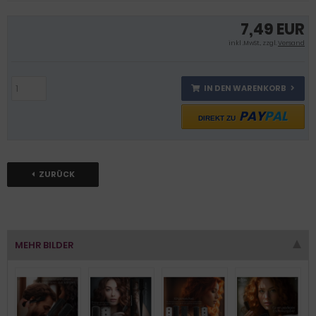
7,49 EUR
inkl .MwSt., zzgl.
Versand
IN DEN WARENKORB
PAY
PAL
DIREKT ZU
ZURÜCK
MEHR BILDER