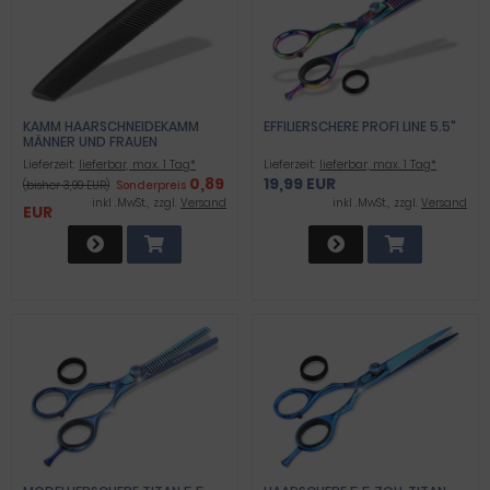
KAMM HAARSCHNEIDEKAMM
EFFILIERSCHERE PROFI LINE 5.5"
MÄNNER UND FRAUEN
HAARKAMM FRISIERKAMM
Lieferzeit:
lieferbar, max. 1 Tag*
Lieferzeit:
lieferbar, max. 1 Tag*
PROFFESSIONELLER
0,89
19,99 EUR
(bisher 3,99 EUR)
Sonderpreis
TASCHENKAMM - BRUCHFEST -
ZUM HAARE SCHNEIDEN - HAIR
inkl .MwSt., zzgl.
Versand
inkl .MwSt., zzgl.
Versand
EUR
COMB (SCHWARZ 2)