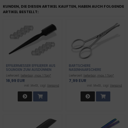
KUNDEN, DIE DIESEN ARTIKEL KAUFTEN, HABEN AUCH FOLGENDE
ARTIKEL BESTELLT:
EFFILIERMESSER EFFILIERER AUS
BARTSCHERE
SOLINGEN ZUM AUSDÜNNEN
NASENHAARSCHERE
UND SCHNEIDEN VON HAAREN
HAARSCHERE AUS EDELSTAHL
Lieferzeit:
lieferbar, max. 1 Tag*
Lieferzeit:
lieferbar, max. 1 Tag*
MIT 100 ERSATZKLINGEN
SCHERE OHRHAARSCHERE
16,99 EUR
7,99 EUR
SCHNURRBARTSCHERE MIT
ABGERUNDETEN ENDEN
inkl .MwSt., zzgl.
Versand
inkl .MwSt., zzgl.
Versand