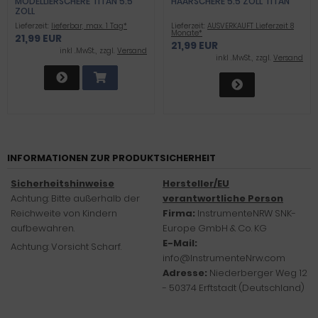
MODELLIERSCHERE TITAN 5.5
HAARSCHERE 5.5 ZOLL TITAN
ZOLL
Lieferzeit:
lieferbar, max. 1 Tag*
Lieferzeit:
AUSVERKAUFT Lieferzeit 8
Monate*
21,99 EUR
21,99 EUR
inkl .MwSt., zzgl.
Versand
inkl .MwSt., zzgl.
Versand
INFORMATIONEN ZUR PRODUKTSICHERHEIT
Sicherheitshinweise
Hersteller/EU
Achtung: Bitte außerhalb der
verantwortliche Person
Reichweite von Kindern
Firma:
InstrumenteNRW SNK-
aufbewahren.
Europe GmbH & Co. KG
E-Mail:
Achtung: Vorsicht Scharf.
info@InstrumenteNrw.com
Adresse:
Niederberger Weg 12
- 50374 Erftstadt (Deutschland)