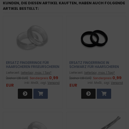
KUNDEN, DIE DIESEN ARTIKEL KAUFTEN, HABEN AUCH FOLGENDE
ARTIKEL BESTELLT:
ERSATZ FINGERRINGE FÜR
ERSATZ FINGERRINGE IN
HAARSCHEREN FRISEURSCHEREN
SCHWARZ FÜR HAARSCHEREN
UND FRISEURSCHEREN MIT 2 CM
Lieferzeit:
lieferbar, max. 1 Tag*
Lieferzeit:
lieferbar, max. 1 Tag*
INNENDURCHMESSER
0,99
0,99
(bisher 1,99 EUR)
Sonderpreis
(bisher 1,99 EUR)
Sonderpreis
inkl .MwSt., zzgl.
Versand
inkl .MwSt., zzgl.
Versand
EUR
EUR