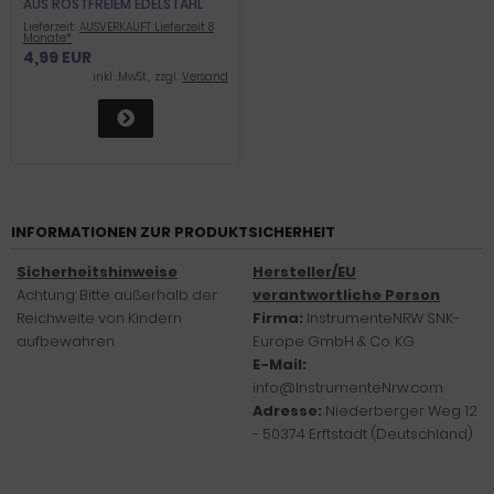
AUS ROSTFREIEM EDELSTAHL
Lieferzeit:
AUSVERKAUFT Lieferzeit 8
Monate*
4,99 EUR
inkl .MwSt., zzgl.
Versand
INFORMATIONEN ZUR PRODUKTSICHERHEIT
Sicherheitshinweise
Hersteller/EU
Achtung: Bitte außerhalb der
verantwortliche Person
Reichweite von Kindern
Firma:
InstrumenteNRW SNK-
aufbewahren.
Europe GmbH & Co. KG
E-Mail:
info@InstrumenteNrw.com
Adresse:
Niederberger Weg 12
- 50374 Erftstadt (Deutschland)