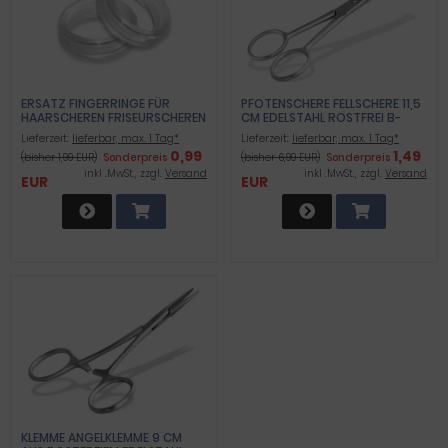
ERSATZ FINGERRINGE FÜR
PFOTENSCHERE FELLSCHERE 11,5
HAARSCHEREN FRISEURSCHEREN
CM EDELSTAHL ROSTFREI B-
MIT 2 CM INNENDURCHMESSER
WARE
Lieferzeit:
lieferbar, max. 1 Tag*
Lieferzeit:
lieferbar, max. 1 Tag*
0,99
1,49
(bisher 1,99 EUR)
Sonderpreis
(bisher 6,99 EUR)
Sonderpreis
inkl .MwSt., zzgl.
Versand
inkl .MwSt., zzgl.
Versand
EUR
EUR
KLEMME ANGELKLEMME 9 CM