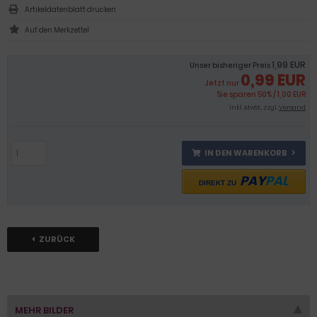
Artikeldatenblatt drucken
1,99 EUR
Unser bisheriger Preis
0,99 EUR
Jetzt nur
Sie sparen 50% / 1,00 EUR
inkl .MwSt., zzgl.
Versand
IN DEN WARENKORB
PAY
PAL
DIREKT ZU
ZURÜCK
MEHR BILDER