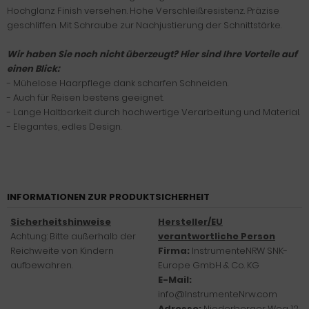
Hochglanz Finish versehen. Hohe Verschleißresistenz. Präzise
geschliffen. Mit Schraube zur Nachjustierung der Schnittstärke.
Wir haben Sie noch nicht überzeugt? Hier sind Ihre Vorteile auf
einen Blick:
- Mühelose Haarpflege dank scharfen Schneiden.
- Auch für Reisen bestens geeignet.
- Lange Haltbarkeit durch hochwertige Verarbeitung und Material.
- Elegantes, edles Design.
INFORMATIONEN ZUR PRODUKTSICHERHEIT
Sicherheitshinweise
Hersteller/EU
Achtung: Bitte außerhalb der
verantwortliche Person
Reichweite von Kindern
Firma:
InstrumenteNRW SNK-
aufbewahren.
Europe GmbH & Co. KG
E-Mail:
info@InstrumenteNrw.com
Adresse:
Niederberger Weg 12