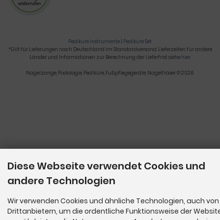
Pediküre Instrumente
|
Pediküre Set
*Gilt für Lieferungen nach Deutschland im Standardversand. Lieferzeiten für andere
Länder und Informationen zur Berechnung der Lieferfrist siehe
hier
.
Nagelzange, Podologie, Pediküre, Fußpflegegeräte, Nagelfräser © 2026
Diese Webseite verwendet Cookies und
andere Technologien
Wir verwenden Cookies und ähnliche Technologien, auch von
Drittanbietern, um die ordentliche Funktionsweise der Websit