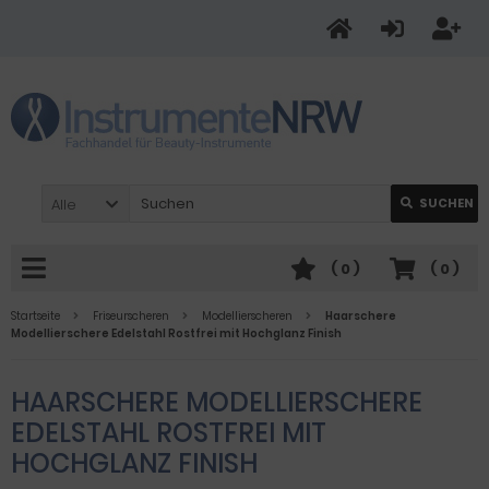
Alle
SUCHEN
(
0
)
(
0
)
Startseite
Friseurscheren
Modellierscheren
Haarschere
Modellierschere Edelstahl Rostfrei mit Hochglanz Finish
HAARSCHERE MODELLIERSCHERE
EDELSTAHL ROSTFREI MIT
HOCHGLANZ FINISH