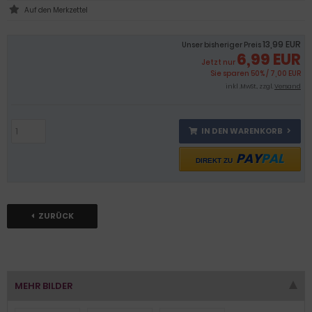
13,99 EUR
Unser bisheriger Preis
6,99 EUR
Jetzt nur
Sie sparen 50% / 7,00 EUR
inkl .MwSt., zzgl.
Versand
IN DEN WARENKORB
PAY
PAL
DIREKT ZU
ZURÜCK
MEHR BILDER