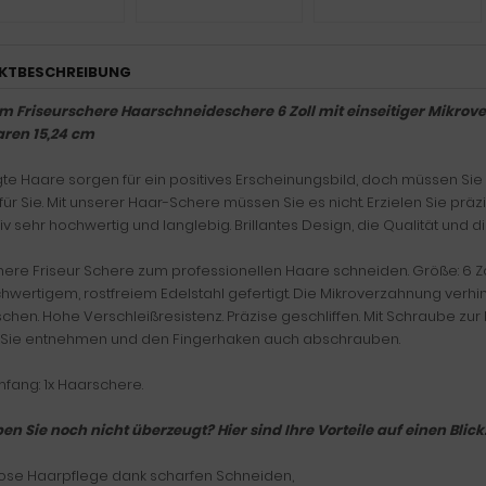
KTBESCHREIBUNG
 Friseurschere Haarschneideschere 6 Zoll mit einseitiger Mikro
ren 15,24 cm
te Haare sorgen für ein positives Erscheinungsbild, doch müssen Sie
für Sie. Mit unserer Haar-Schere müssen Sie es nicht. Erzielen Sie prä
iv sehr hochwertig und langlebig. Brillantes Design, die Qualität und di
ere Friseur Schere zum professionellen Haare schneiden. Größe: 6 Zoll
hwertigem, rostfreiem Edelstahl gefertigt. Die Mikroverzahnung ver
chen. Hohe Verschleißresistenz. Präzise geschliffen. Mit Schraube zur 
Sie entnehmen und den Fingerhaken auch abschrauben.
mfang: 1x Haarschere.
en Sie noch nicht überzeugt? Hier sind Ihre Vorteile auf einen Blick
ose Haarpflege dank scharfen Schneiden,