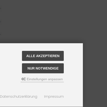
ALLE AKZEPTIEREN
NUR NOTWENDIGE
Einstellungen anpassen
Datenschutzerklärung
Impressum
nung der Lieferfrist siehe
hier
.