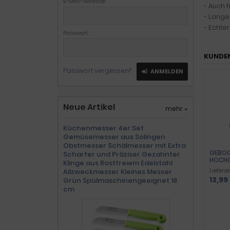
E-Mail-Adresse:
- Auch 
- Lange
- Echter
Passwort:
KUNDEN
Passwort vergessen?
ANMELDEN
Neue Artikel
mehr
»
Küchenmesser 4er Set
Gemüsemesser aus Solingen
Obstmesser Schälmesser mit Extra
GEBOG
Scharfer und Präziser Gezahnter
HOCHG
Klinge aus Rostfreiem Edelstahl
Lieferze
Allzweckmesser Kleines Messer
13,99
Grün Spülmaschinengeeignet 18
cm