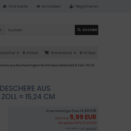
Startseite
Anmelden
Registrieren
SUCHEN
rkzettel
0
Artikel
Warenkorb
0
Artikel
ere aus Hochwertigem Rostfreiem Edelstahl 6 Zoll = 15,24
IDESCHERE AUS
OLL = 15,24 CM
14,99 EUR
Unser bisheriger Preis
5,99 EUR
Jetzt nur
Sie sparen 60% / 9,00 EUR
inkl .MwSt., zzgl.
Versand