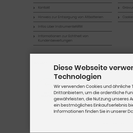
Kontakt
Gravur
Hinweis zur Entsorgung von Altbatterien
Cookie
Infos über InstrumenteNRW
Informationen zur Echtheit von
Kundenbewertungen
Widerrufsformular
Diese Webseite verwe
Technologien
Wir verwenden Cookies und ähnliche 
Drittanbietern, um die ordentliche Fu
gewährleisten, die Nutzung unseres 
ein bestmögliches Einkaufserlebnis bi
Informationen finden Sie in unserer 
*Gilt für Lieferungen nach De