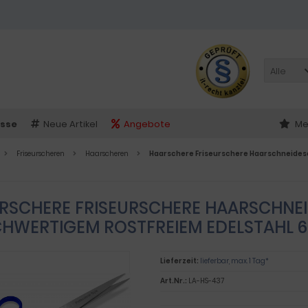
Alle
sse
Neue Artikel
Angebote
Me
Friseurscheren
Haarscheren
Haarschere Friseurschere Haarschneidesch
RSCHERE FRISEURSCHERE HAARSCHNE
HWERTIGEM ROSTFREIEM EDELSTAHL 6 Z
Lieferzeit:
lieferbar, max. 1 Tag*
Art.Nr.:
LA-HS-437