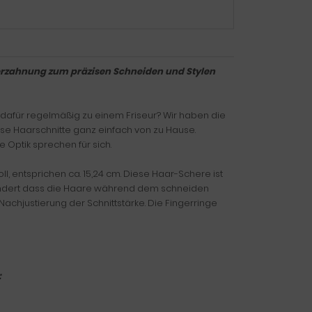
verzahnung zum präzisen Schneiden und Stylen
 dafür regelmäßig zu einem Friseur? Wir haben die
zise Haarschnitte ganz einfach von zu Hause.
e Optik sprechen für sich.
, entsprichen ca. 15,24 cm. Diese Haar-Schere ist
hindert dass die Haare während dem schneiden
Nachjustierung der Schnittstärke. Die Fingerringe
: