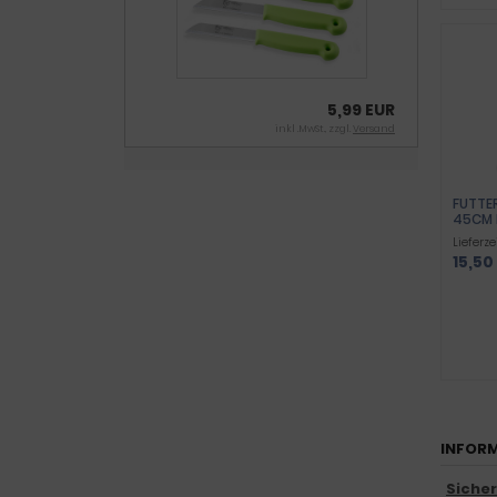
5,99 EUR
inkl .MwSt., zzgl.
Versand
FUTTE
45CM 
Lieferze
15,50
INFORM
Siche