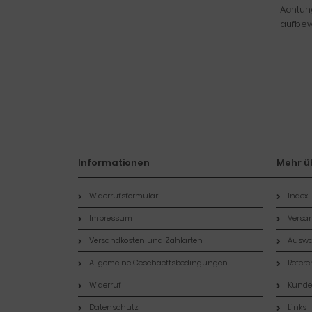
Achtung
aufbew
Informationen
Mehr üb
Widerrufsformular
Index
Impressum
Versan
Versandkosten und Zahlarten
Auswa
Allgemeine Geschaeftsbedingungen
Refer
Widerruf
Kund
Datenschutz
Links