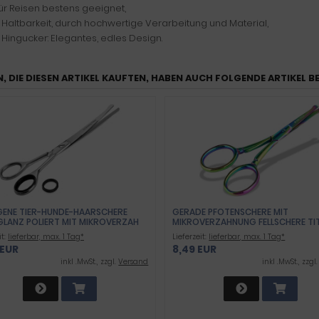
für Reisen bestens geeignet,
 Haltbarkeit, durch hochwertige Verarbeitung und Material,
 Hingucker: Elegantes, edles Design.
, DIE DIESEN ARTIKEL KAUFTEN, HABEN AUCH FOLGENDE ARTIKEL B
ENE TIER-HUNDE-HAARSCHERE
GERADE PFOTENSCHERE MIT
LANZ POLIERT MIT MIKROVERZAH
MIKROVERZAHNUNG FELLSCHERE TI
10,16 CM 4 ZOLL
it:
lieferbar, max. 1 Tag*
Lieferzeit:
lieferbar, max. 1 Tag*
 EUR
8,49 EUR
inkl .MwSt., zzgl.
Versand
inkl .MwSt., zzgl