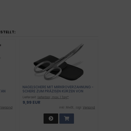
ESTELLT:
NAGELSCHERE MIT MIRKROVERZAHNUNG -
TAN
SCHERE ZUM PRÄZISEN KÜRZEN VON
FINGER- UND FUSSNÄGEL
Lieferzeit:
lieferbar, max. 1 Tag*
9,99 EUR
.
Versand
inkl .MwSt., zzgl.
Versand