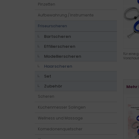
Pinzetten
Aufbewahrung / Instrumente
Friseurscheren
Bartscheren
Effilierscheren
Für eine g
Modellierscheren
Vorschaub
Haarscheren
Set
Zubehör
Mehr 
Scheren
Küchenmesser Solingen
Wellness und Massage
Komedonenquetscher