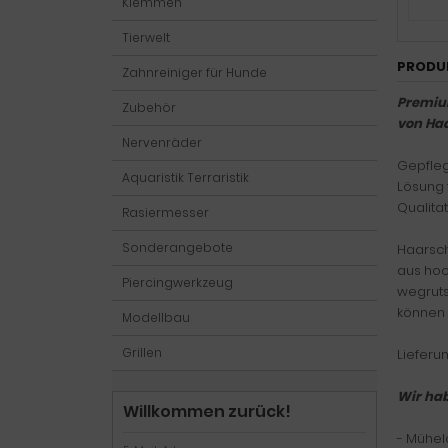
Klemmen
Tierwelt
PRODU
Zahnreiniger für Hunde
Premium
Zubehör
von Haa
Nervenräder
Gepfleg
Aquaristik Terraristik
Lösung 
Qualitat
Rasiermesser
Sonderangebote
Haarsch
aus hoc
Piercingwerkzeug
wegruts
können 
Modellbau
Grillen
Lieferu
Wir hab
Willkommen zurück!
- Mühel