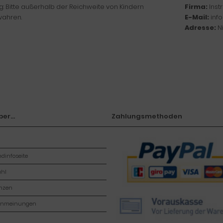
: Bitte außerhalb der Reichweite von Kindern
Firma:
Ins
ahren.
E-Mail:
inf
Adresse:
N
er...
Zahlungsmethoden
dinfoseite
hl
enzen
enmeinungen