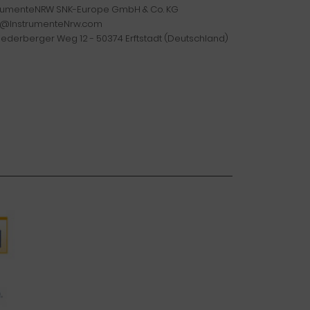
trumenteNRW SNK-Europe GmbH & Co. KG
o@InstrumenteNrw.com
iederberger Weg 12 - 50374 Erftstadt (Deutschland)