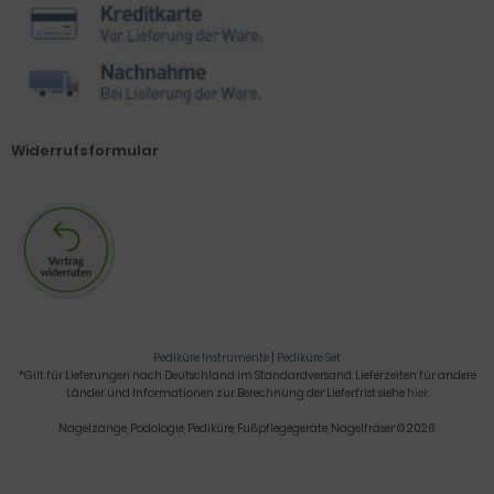
Widerrufsformular
Pediküre Instrumente
|
Pediküre Set
*Gilt für Lieferungen nach Deutschland im Standardversand. Lieferzeiten für andere
Länder und Informationen zur Berechnung der Lieferfrist siehe
hier
.
Nagelzange, Podologie, Pediküre, Fußpflegegeräte, Nagelfräser © 2026