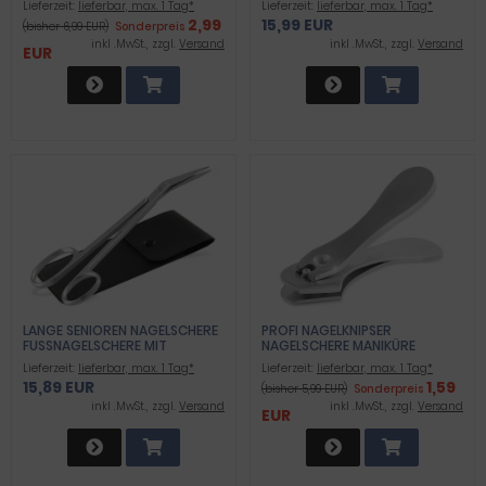
Lieferzeit:
lieferbar, max. 1 Tag*
Lieferzeit:
lieferbar, max. 1 Tag*
CHNITTFLÄCHE - SCHERE AUS H
2,99
15,99 EUR
(bisher 6,99 EUR)
Sonderpreis
OCHWERTIGEM ROSTFREIEM E
DELSTAHL FÜR EXTRA DICKE S
inkl .MwSt., zzgl.
Versand
inkl .MwSt., zzgl.
Versand
EUR
TARKE FINGERNÄGEL UND F
USSNÄGEL 10CM - SEHR STABIL
LANGE SENIOREN NAGELSCHERE
PROFI NAGELKNIPSER
FUSSNAGELSCHERE MIT M
NAGELSCHERE MANIKÜRE
IKROZAHNUNG UND K
KNIPSER NAIL CUTTER
Lieferzeit:
lieferbar, max. 1 Tag*
Lieferzeit:
lieferbar, max. 1 Tag*
RÄFTIGEN GRIFFEN - A
EDELSTAHL ROSTFREI MIT
15,89 EUR
1,59
(bisher 5,99 EUR)
Sonderpreis
LTERNATIVE NAGELZANGE ALS S
SCHARFER SEITLICHER
CHERE IM ETUI - FUSSPFLEGE FÜ
SCHNITTFLÄCHE
inkl .MwSt., zzgl.
Versand
inkl .MwSt., zzgl.
Versand
EUR
R FINGERNÄGEL FUSSNÄGEL