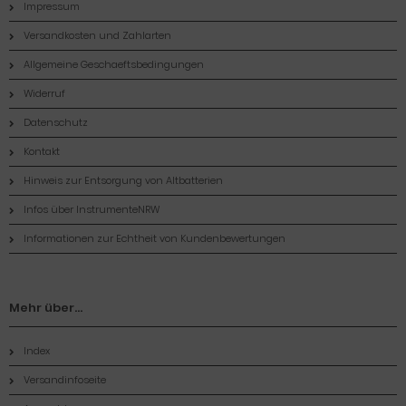
Impressum
Versandkosten und Zahlarten
Allgemeine Geschaeftsbedingungen
Widerruf
Datenschutz
Kontakt
Hinweis zur Entsorgung von Altbatterien
Infos über InstrumenteNRW
Informationen zur Echtheit von Kundenbewertungen
Mehr über...
Index
Versandinfoseite