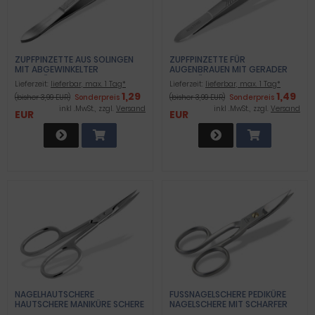
ZUPFPINZETTE AUS SOLINGEN
ZUPFPINZETTE FÜR
MIT ABGEWINKELTER
AUGENBRAUEN MIT GERADER
ZUPFFLÄCHE
ZUPFFLÄCHE 8,8 CM
Lieferzeit:
lieferbar, max. 1 Tag*
Lieferzeit:
lieferbar, max. 1 Tag*
1,29
1,49
(bisher 3,99 EUR)
Sonderpreis
(bisher 3,99 EUR)
Sonderpreis
inkl .MwSt., zzgl.
Versand
inkl .MwSt., zzgl.
Versand
EUR
EUR
NAGELHAUTSCHERE
FUSSNAGELSCHERE PEDIKÜRE N
HAUTSCHERE MANIKÜRE SCHERE
AGELSCHERE MIT SCHARFER M
9,5 CM
IKROVERZAHNTER S