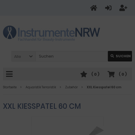
Alle
SUCHEN
(
0
)
(
0
)
Startseite
Aquaristik Terraristik
Zubehör
XXL Kiesspatel 60 cm
XXL KIESSPATEL 60 CM