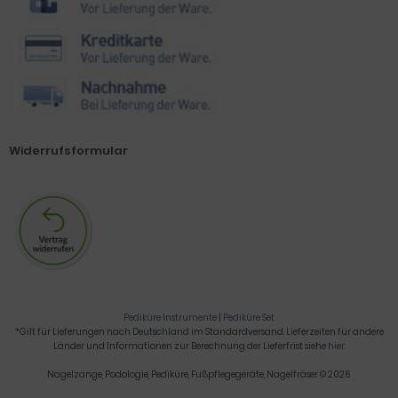
Widerrufsformular
Pediküre Instrumente
|
Pediküre Set
*Gilt für Lieferungen nach Deutschland im Standardversand. Lieferzeiten für andere
Länder und Informationen zur Berechnung der Lieferfrist siehe
hier
.
Nagelzange, Podologie, Pediküre, Fußpflegegeräte, Nagelfräser © 2026