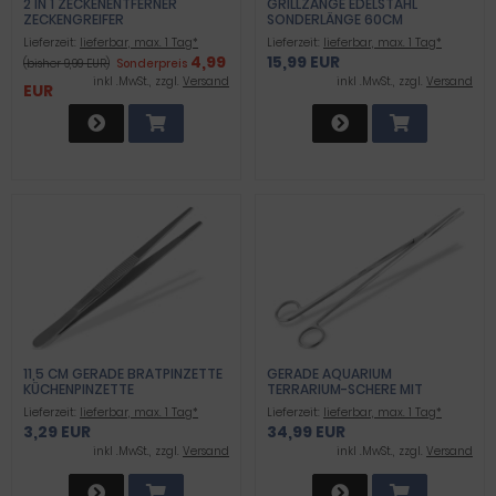
2 IN 1 ZECKENENTFERNER
GRILLZANGE EDELSTAHL
ZECKENGREIFER
SONDERLÄNGE 60CM
DOPPELINSTRUMENT ALS
Lieferzeit:
lieferbar, max. 1 Tag*
Lieferzeit:
lieferbar, max. 1 Tag*
ZECKENPINZETTE FÜR
4,99
15,99 EUR
(bisher 9,99 EUR)
Sonderpreis
HAUSTIERE MIT ETUI
inkl .MwSt., zzgl.
Versand
inkl .MwSt., zzgl.
Versand
EUR
11,5 CM GERADE BRATPINZETTE
GERADE AQUARIUM
KÜCHENPINZETTE
TERRARIUM-SCHERE MIT
GRILLPINZETTE KOCHPINZETTE
MIKROVERZAHNT 50 CM
Lieferzeit:
lieferbar, max. 1 Tag*
Lieferzeit:
lieferbar, max. 1 Tag*
3,29 EUR
34,99 EUR
inkl .MwSt., zzgl.
Versand
inkl .MwSt., zzgl.
Versand