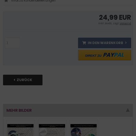
Infos zu Kundenbewertungen
24,99 EUR
inkl .MwSt., zzgl.
Versand
IN DEN WARENKORB
PAY
PAL
DIREKT ZU
ZURÜCK
MEHR BILDER