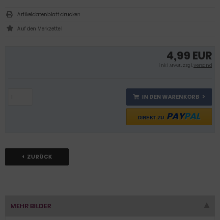
Artikeldatenblatt drucken
4,99 EUR
inkl .MwSt., zzgl.
Versand
IN DEN WARENKORB
PAY
PAL
DIREKT ZU
ZURÜCK
MEHR BILDER