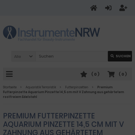
Alle
SUCHEN
(
0
)
(
0
)
Startseite
Aquaristik Terraristik
Futterpinzetten
Premium
Futterpinzette Aquarium Pinzette 14,5 cm mit V Zahnung aus gehärtetem
rostfreiem Edelstahl
PREMIUM FUTTERPINZETTE
AQUARIUM PINZETTE 14,5 CM MIT V
ZAHNUNG AUS GEHÄRTETEM