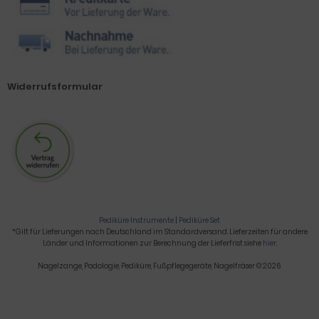
Widerrufsformular
Pediküre Instrumente
|
Pediküre Set
*Gilt für Lieferungen nach Deutschland im Standardversand. Lieferzeiten für andere
Länder und Informationen zur Berechnung der Lieferfrist siehe
hier
.
Nagelzange, Podologie, Pediküre, Fußpflegegeräte, Nagelfräser © 2026