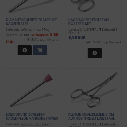
DIAMANTSCHLEIFER FRÄSER BIT
NAGELSCHERE EDELSTAHL
NAGELFRÄSER
ROSTFREI MIT
MIKROVERZAHNUNG 9 CM
Lieferzeit:
lieferbar, max. 1 Tag*
Lieferzeit:
AUSVERKAUFT Lieferzeit 8
Monate*
0,98
(bisher 2,84 EUR)
Sonderpreis
9,99 EUR
inkl .MwSt., zzgl.
Versand
EUR
inkl .MwSt., zzgl.
Versand
EDELKORUND SCHLEIFER
KLEMME ANGELKLEMME 9 CM
NAGELPFLEGE MANIKÜRE FRÄSER
AUS ROSTFREIEM EDELSTAHL
KONISCH 6 MM
Lieferzeit:
lieferbar, max. 1 Tag*
Lieferzeit:
AUSVERKAUFT Lieferzeit 8