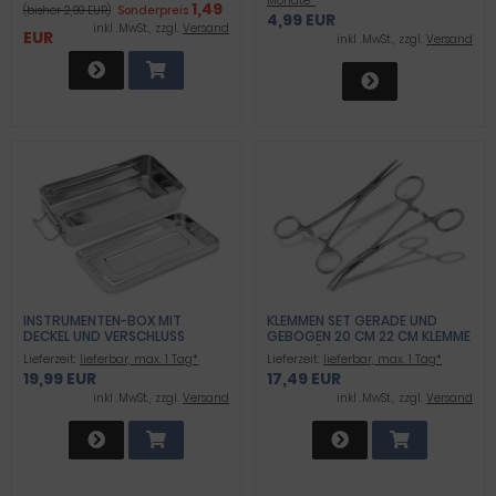
Monate*
1,49
(bisher 2,99 EUR)
Sonderpreis
4,99 EUR
inkl .MwSt., zzgl.
Versand
EUR
inkl .MwSt., zzgl.
Versand
INSTRUMENTEN-BOX MIT
KLEMMEN SET GERADE UND
DECKEL UND VERSCHLUSS
GEBOGEN 20 CM 22 CM KLEMME
HAKENLÖSER EDELSTAHL
Lieferzeit:
lieferbar, max. 1 Tag*
Lieferzeit:
lieferbar, max. 1 Tag*
19,99 EUR
17,49 EUR
inkl .MwSt., zzgl.
Versand
inkl .MwSt., zzgl.
Versand