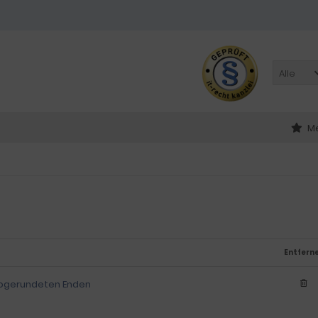
Alle
Me
Entfern
abgerundeten Enden