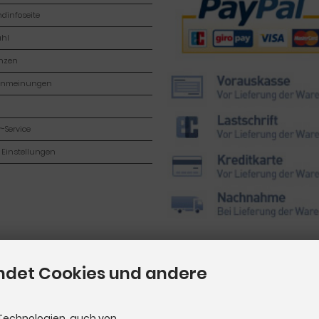
dinfoseite
hl
enzen
enmeinungen
-Service
 Einstellungen
ndet Cookies und andere
Technologien, auch von