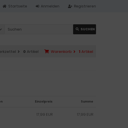
Startseite
Anmelden
Registrieren
SUCHEN
rkzettel
0
Artikel
Warenkorb
1
Artikel
en
Einzelpreis
Summe
17,99 EUR
17,99 EUR