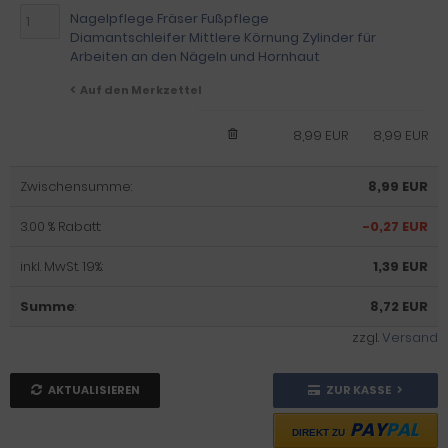
Nagelpflege Fräser Fußpflege
Diamantschleifer Mittlere Körnung Zylinder für
Arbeiten an den Nägeln und Hornhaut
Auf den Merkzettel
8,99 EUR
8,99 EUR
Zwischensumme:
8,99 EUR
3.00 % Rabatt:
-0,27 EUR
inkl. MwSt. 19%:
1,39 EUR
Summe
:
8,72 EUR
zzgl.
Versand
AKTUALISIEREN
ZUR KASSE
PAY
PAL
DIREKT ZU