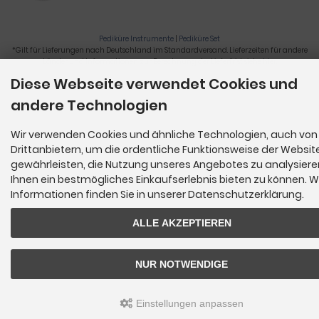
Pediküre Instrumente
|
Pediküre Set
*Gilt für Lieferungen nach Deutschland im Standardversand. Lieferzeiten für andere
Länder und Informationen zur Berechnung der Lieferfrist siehe
hier
.
Diese Webseite verwendet Cookies und
Nagelzange, Podologie, Pediküre, Fußpflegegeräte, Nagelfräser © 2026
andere Technologien
Wir verwenden Cookies und ähnliche Technologien, auch von
Drittanbietern, um die ordentliche Funktionsweise der Websit
gewährleisten, die Nutzung unseres Angebotes zu analysier
Ihnen ein bestmögliches Einkaufserlebnis bieten zu können. W
Informationen finden Sie in unserer Datenschutzerklärung.
ALLE AKZEPTIEREN
NUR NOTWENDIGE
Einstellungen anpassen