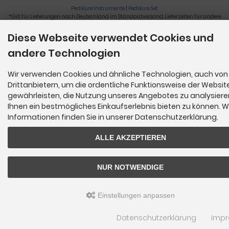
Pediküre Instrumente
|
Pediküre Set
*Gilt für Lieferungen nach Deutschland im Standardversand. Lieferzeiten für andere
Länder und Informationen zur Berechnung der Lieferfrist siehe
hier
.
Diese Webseite verwendet Cookies und
Nagelzange, Podologie, Pediküre, Fußpflegegeräte, Nagelfräser © 2026
andere Technologien
Wir verwenden Cookies und ähnliche Technologien, auch von
Drittanbietern, um die ordentliche Funktionsweise der Websit
gewährleisten, die Nutzung unseres Angebotes zu analysier
Ihnen ein bestmögliches Einkaufserlebnis bieten zu können. W
Informationen finden Sie in unserer Datenschutzerklärung.
ALLE AKZEPTIEREN
NUR NOTWENDIGE
Einstellungen anpassen
Datenschutzerklärung
Imp