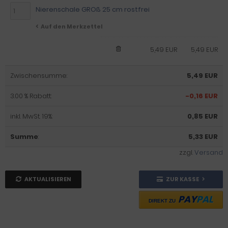
Nierenschale GROß 25 cm rostfrei
Auf den Merkzettel
5,49 EUR
5,49 EUR
Zwischensumme:
5,49 EUR
3.00 % Rabatt:
-0,16 EUR
inkl. MwSt. 19%:
0,85 EUR
Summe
:
5,33 EUR
zzgl.
Versand
AKTUALISIEREN
ZUR KASSE
PAY
PAL
DIREKT ZU