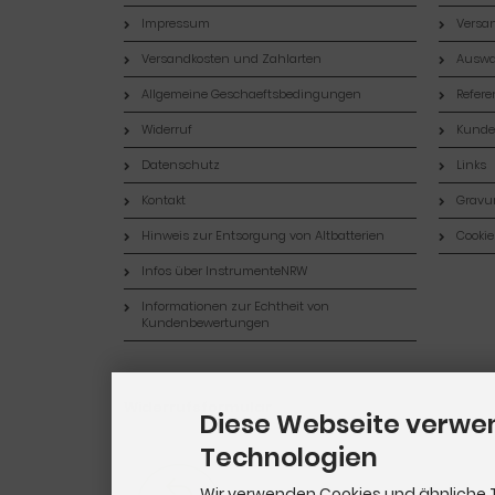
Impressum
Versan
Versandkosten und Zahlarten
Auswa
Allgemeine Geschaeftsbedingungen
Refer
Widerruf
Kund
Datenschutz
Links
Kontakt
Gravur
Hinweis zur Entsorgung von Altbatterien
Cookie
Infos über InstrumenteNRW
Informationen zur Echtheit von
Kundenbewertungen
Widerrufsformular
Diese Webseite verwe
Technologien
Wir verwenden Cookies und ähnliche 