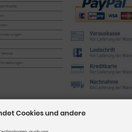
dinfoseite
hl
enzen
enmeinungen
-Service
 Einstellungen
ndet Cookies und andere
Technologien, auch von