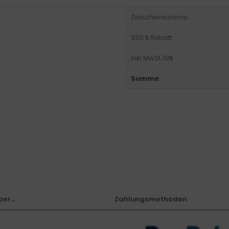
Zwischensumme:
3.00 % Rabatt:
inkl. MwSt. 19%:
Summe
:
er...
Zahlungsmethoden