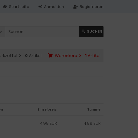
Startseite
Anmelden
Registrieren
SUCHEN
rkzettel
0
Artikel
Warenkorb
1
Artikel
en
Einzelpreis
Summe
4,99 EUR
4,99 EUR