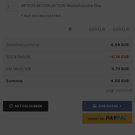
AKTION AKTION AKTION Wickeltasche Etui
Auf den Merkzettel
4,69 EUR
4,69 EUR
Zwischensumme:
4,69 EUR
3.00 % Rabatt:
-0,14 EUR
inkl. MwSt. 19%:
0,73 EUR
Summe
:
4,55 EUR
zzgl.
Versand
AKTUALISIEREN
ZUR KASSE
PAY
PAL
DIREKT ZU