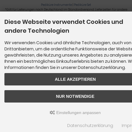
Pediküre Instrumente
|
Pediküre Set
*Gilt für Lieferungen nach Deutschland im Standardversand. Lieferzeiten für andere
Länder und Informationen zur Berechnung der Lieferfrist siehe
hier
.
Diese Webseite verwendet Cookies und
Nagelzange, Podologie, Pediküre, Fußpflegegeräte, Nagelfräser © 2026
andere Technologien
Wir verwenden Cookies und ähnliche Technologien, auch von
Drittanbietern, um die ordentliche Funktionsweise der Websit
gewährleisten, die Nutzung unseres Angebotes zu analysier
Ihnen ein bestmögliches Einkaufserlebnis bieten zu können. W
Informationen finden Sie in unserer Datenschutzerklärung.
ALLE AKZEPTIEREN
NUR NOTWENDIGE
Einstellungen anpassen
Datenschutzerklärung
Imp