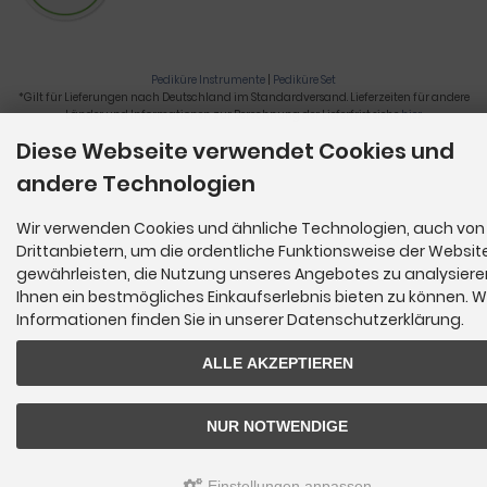
Pediküre Instrumente
|
Pediküre Set
*Gilt für Lieferungen nach Deutschland im Standardversand. Lieferzeiten für andere
Länder und Informationen zur Berechnung der Lieferfrist siehe
hier
.
Diese Webseite verwendet Cookies und
Nagelzange, Podologie, Pediküre, Fußpflegegeräte, Nagelfräser © 2026
andere Technologien
Wir verwenden Cookies und ähnliche Technologien, auch von
Drittanbietern, um die ordentliche Funktionsweise der Websit
gewährleisten, die Nutzung unseres Angebotes zu analysier
Ihnen ein bestmögliches Einkaufserlebnis bieten zu können. W
Informationen finden Sie in unserer Datenschutzerklärung.
ALLE AKZEPTIEREN
NUR NOTWENDIGE
Einstellungen anpassen