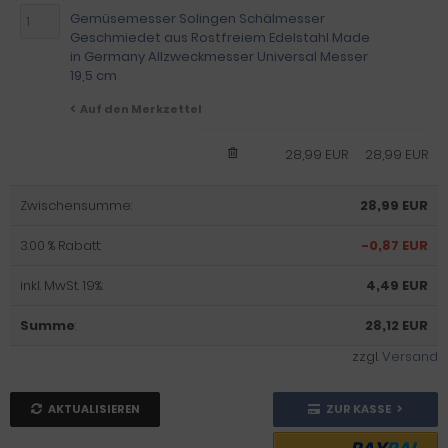
Gemüsemesser Solingen Schälmesser
Geschmiedet aus Rostfreiem Edelstahl Made
in Germany Allzweckmesser Universal Messer
19,5 cm
Auf den Merkzettel
28,99 EUR
28,99 EUR
Zwischensumme:
28,99 EUR
3.00 % Rabatt:
-0,87 EUR
inkl. MwSt. 19%:
4,49 EUR
Summe
:
28,12 EUR
zzgl.
Versand
AKTUALISIEREN
ZUR KASSE