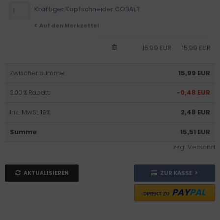
Kräftiger Kopfschneider COBALT
Auf den Merkzettel
15,99 EUR
15,99 EUR
Zwischensumme:
15,99 EUR
3.00 % Rabatt:
-0,48 EUR
inkl. MwSt. 19%:
2,48 EUR
Summe
:
15,51 EUR
zzgl.
Versand
AKTUALISIEREN
ZUR KASSE
PAY
PAL
DIREKT ZU