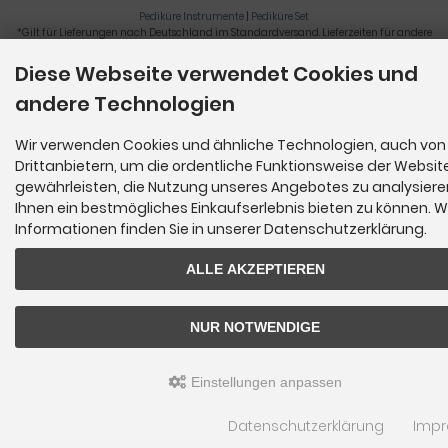
Pediküre Instrumente
|
Pediküre Set
*Gilt für Lieferungen nach Deutschland im Standardversand. Lieferzeiten für andere
Länder und Informationen zur Berechnung der Lieferfrist siehe
hier
.
Diese Webseite verwendet Cookies und
Nagelzange, Podologie, Pediküre, Fußpflegegeräte, Nagelfräser © 2026
andere Technologien
Wir verwenden Cookies und ähnliche Technologien, auch von
Drittanbietern, um die ordentliche Funktionsweise der Websit
gewährleisten, die Nutzung unseres Angebotes zu analysier
Ihnen ein bestmögliches Einkaufserlebnis bieten zu können. W
Informationen finden Sie in unserer Datenschutzerklärung.
ALLE AKZEPTIEREN
NUR NOTWENDIGE
Einstellungen anpassen
Datenschutzerklärung
Imp