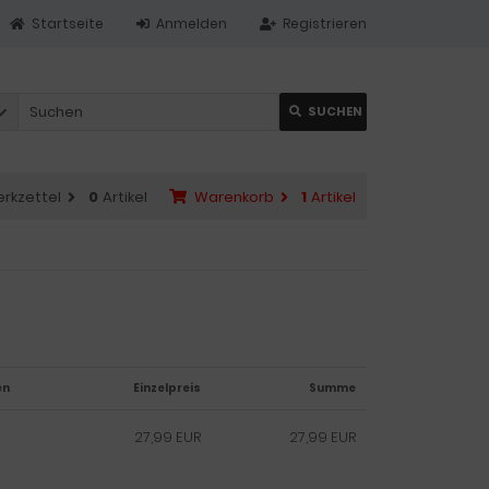
Startseite
Anmelden
Registrieren
SUCHEN
rkzettel
0
Artikel
Warenkorb
1
Artikel
en
Einzelpreis
Summe
27,99 EUR
27,99 EUR