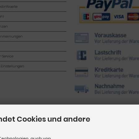
dinfoseite
hl
enzen
enmeinungen
-Service
 Einstellungen
ndet Cookies und andere
Technologien, auch von