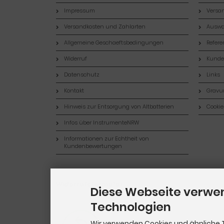
Impressum
Versan
Versandkosten und Zahlarten
Auswa
Allgemeine Geschaeftsbedingungen
Refer
Widerruf
Kund
Datenschutz
Links
Kontakt
Gravur
Hinweis zur Entsorgung von Altbatterien
Cookie
Infos über InstrumenteNRW
Informationen zur Echtheit von
Kundenbewertungen
Widerrufsformular
Diese Webseite verwe
Technologien
Wir verwenden Cookies und ähnliche 