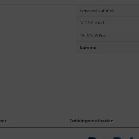
Zwischensumme:
3.00 % Rabatt:
inkl. MwSt. 19%:
Summe
:
er...
Zahlungsmethoden